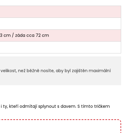
53 cm / záda cca 72 cm
elikost, než běžně nosíte, aby byl zajištěn maximální
 i ty, kteří odmítají splynout s davem. S tímto tričkem