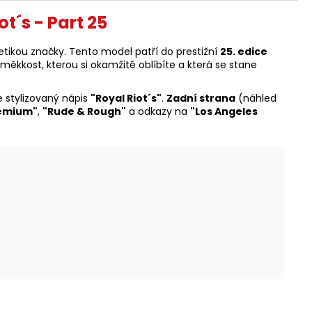
t´s - Part 25
ikou značky. Tento model patří do prestižní
25. edice
ěkkost, kterou si okamžitě oblíbíte a která se stane
 stylizovaný nápis
"Royal Riot´s"
.
Zadní strana
(náhled
remium"
,
"Rude & Rough"
a odkazy na
"Los Angeles