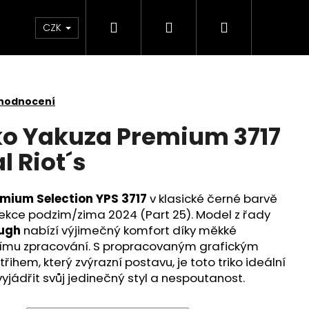
Hledat
Přihlášení
Nákupní
Kontakt
Velkoobchod
Obchodní podmínk
CZK
košík
 hodnocení
ko Yakuza Premium 3717
l Riot´s
mium Selection YPS 3717
v klasické černé barvě
lekce podzim/zima 2024 (Part 25). Model z řady
ough
nabízí výjimečný komfort díky měkké
nímu zpracování. S propracovaným grafickým
ihem, který zvýrazní postavu, je toto triko ideální
 vyjádřit svůj jedinečný styl a nespoutanost.
É TRIČKO YAKUZA