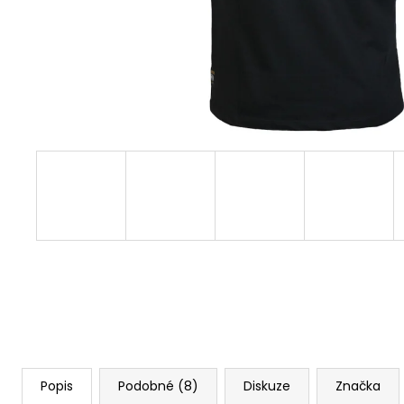
BORN TO BURN – OLIVOVÁ
2 449 Kč
Popis
Podobné (8)
Diskuze
Značka