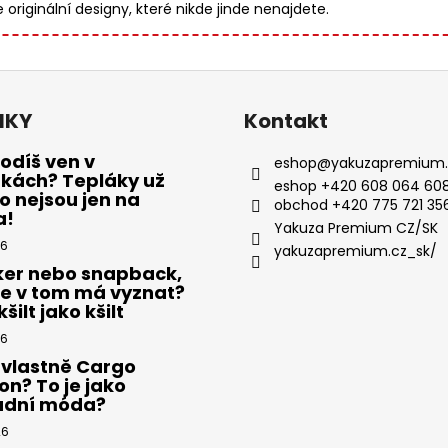
originální designy, které nikde jinde nenajdete.
NKY
Kontakt
odíš ven v
eshop
@
yakuzapremium.
ákách? Tepláky už
eshop +420 608 064 608
 nejsou jen na
obchod +420 775 721 35
a!
Yakuza Premium CZ/SK
26
yakuzapremium.cz_sk/
ker nebo snapback,
se v tom má vyznat?
šilt jako kšilt
26
 vlastně Cargo
on? To je jako
adní móda?
26