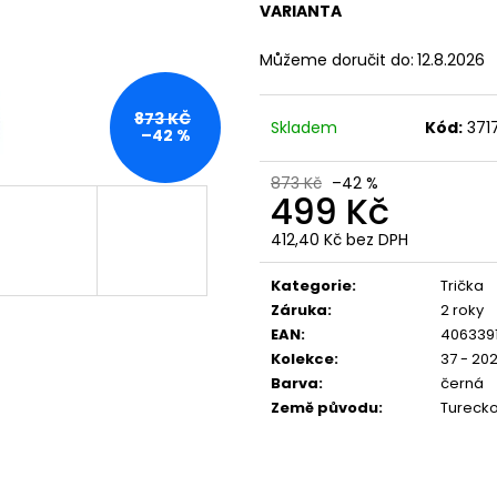
YAKUZA PREMIUM 4071C, WOODLAND
PREMIUM BL-204
VARIANTA
CAMO
848 Kč
749 Kč
Můžeme doručit do:
12.8.2026
873 KČ
Skladem
Kód:
371
–42 %
873 Kč
–42 %
499 Kč
412,40 Kč bez DPH
Měrná
cena:
Kategorie
:
Trička
Záruka
:
2 roky
EAN
:
4063391
Kolekce
:
37 - 20
Barva
:
černá
Země původu
:
Tureck