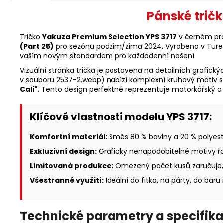
Pánské tričk
Tričko
Yakuza Premium Selection YPS 3717
v černém pro
(Part 25)
pro sezónu podzim/zima 2024. Vyrobeno v Turecku
vaším novým standardem pro každodenní nošení.
Vizuální stránka trička je postavena na detailních grafick
v souboru 2537-2.webp) nabízí komplexní kruhový motiv s
Cali"
. Tento design perfektně reprezentuje motorkářský a 
Klíčové vlastnosti modelu YPS 3717:
Komfortní materiál:
Směs 80 % bavlny a 20 % polyest
Exkluzivní design:
Graficky nenapodobitelné motivy řad
Limitovaná produkce:
Omezený počet kusů zaručuje, 
Všestranné využití:
Ideální do fitka, na párty, do baru
Technické parametry a specifika