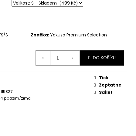
 - BROKEN LEGEND
7S/S
Značka:
Yakuza Premium Selection
DO KOŠÍKU
Tisk
Zeptat se
115827
Sdílet
24 podzim/zima
o