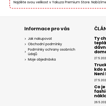
Najděte svou velikost v Yakuza Premium Store. Nabízíme 
Z
á
Informace pro vás
ČLÁ
p
a
Ty ch
Jak nakupovat
tepl
t
Obchodní podmínky
dávno
í
Podmínky ochrany osobních
dom
údajů
27.5.20
Moje objednávka
Truc
kdo 
Není k
27.5.20
Co je
fashi
nákl
26.5.20