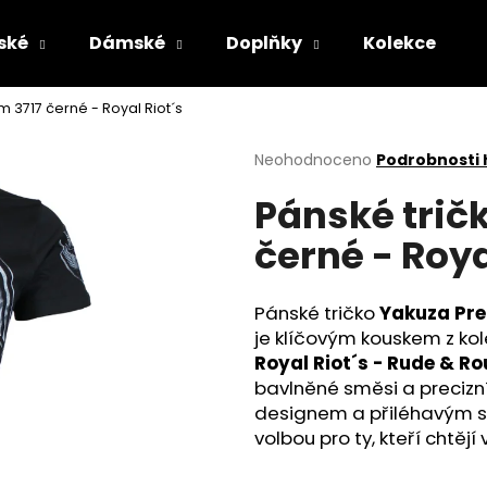
ské
Dámské
Doplňky
Kolekce
 3717 černé - Royal Riot´s
Co potřebujete najít?
Průměrné
Neohodnoceno
Podrobnosti
hodnocení
Pánské trič
produktu
HLEDAT
je
černé - Roya
0,0
z
5
Doporučujeme
hvězdiček.
Pánské tričko
Yakuza Pre
je klíčovým kouskem z ko
Royal Riot´s - Rude & R
bavlněné směsi a preciz
designem a přiléhavým stř
volbou pro ty, kteří chtějí
MASKÁČOVÁ TRUCKER KŠILTOVKA
PÁNSKÉ OLIVOV