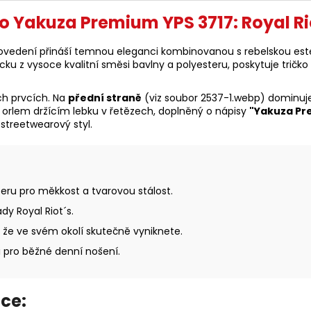
o Yakuza Premium YPS 3717: Royal Rio
vedení přináší temnou eleganci kombinovanou s rebelskou estet
 z vysoce kvalitní směsi bavlny a polyesteru, poskytuje tričko m
ých prvcích. Na
přední straně
(viz soubor 2537-1.webp) dominuje
 orlem držícím lebku v řetězech, doplněný o nápisy
"Yakuza P
streetwearový styl.
eru pro měkkost a tvarovou stálost.
y Royal Riot´s.
že ve svém okolí skutečně vyniknete.
 i pro běžné denní nošení.
ce: