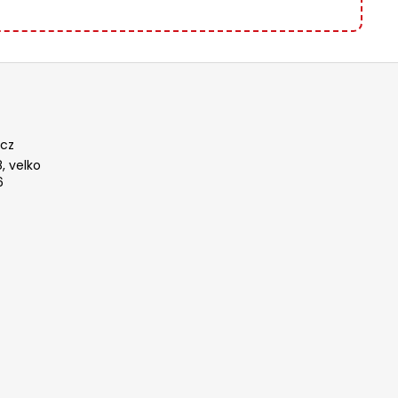
cz
, velko
6