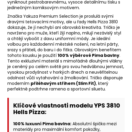
vyniknout pestrobarevnému, vysoce detailnímu tisku s
jedinečným komiksovým motivem.
Značka Yakuza Premium Selection je proslulá svými
dravými tetovacími motivy, ale u řady Hells Pizza 3810
dokazuje, že jí nechybí ani obrovská kreativita. Tričko je
navrženo pro muže, kteří žijí naplno, milují nezávislý styl
a chtějí vybočit z davu uniformní módy. Je ideální
volbou pro každodenní městské nošení, na letní párty,
srazy s přáteli, do baru i do fitka. Obrovským benefitem
tohoto kousku je použití
100% výběrové Pima bavlny
.
Tento exkluzivní materiál s mimořádně dlouhými vlákny
je ceněný po celém světě pro svou hedvábnou jemnost,
vysokou prodyšnost v horkých dnech a neuvěřitelnou
odolnost vůči vytahování a žmolkování. Tričko disponuje
moderním
přiléhavým střihem (Slim Fit)
, který
perfektně podtrhne ramena a sportovní siluetu.
Klíčové vlastnosti modelu YPS 3810
Hells Pizza:
100% luxusní Pima bavlna:
Absolutní špička mezi
materiály pro maximální komfort pokožky,