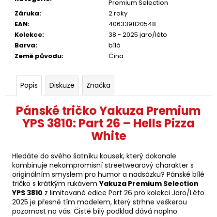
Premium Selection
Záruka
:
2 roky
EAN
:
4063391120548
Kolekce
:
38 - 2025 jaro/léto
Barva
:
bílá
Země původu
:
Čína
Popis
Diskuze
Značka
Pánské tričko Yakuza Premium
YPS 3810: Part 26 – Hells Pizza
White
Hledáte do svého šatníku kousek, který dokonale
kombinuje nekompromisní streetwearový charakter s
originálním smyslem pro humor a nadsázku? Pánské bílé
tričko s krátkým rukávem
Yakuza Premium Selection
YPS 3810
z limitované edice Part 26 pro kolekci Jaro/Léto
2025 je přesně tím modelem, který strhne veškerou
pozornost na vás. Čistě bílý podklad dává naplno