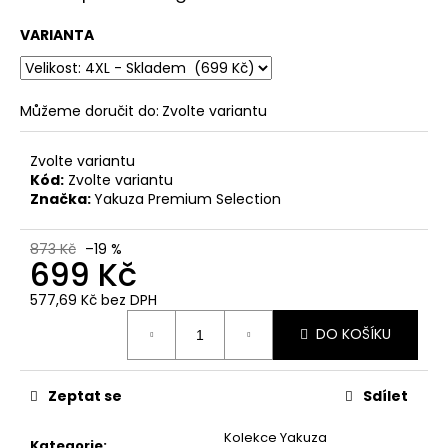
č
u
VARIANTA
j
e
m
e
Můžeme doručit do:
Zvolte variantu
Zvolte variantu
CARGO
Kód:
Zvolte variantu
KRAŤASY
Značka:
Yakuza Premium Selection
YAKUZA
PREMIUM
3228
873 Kč
–19 %
OLIVOVĚ
699 Kč
ZELENÉ
1
577,69 Kč bez DPH
499
Měrná
Kč
DO KOŠÍKU
cena:
Původně:
1
623
Zeptat se
Sdílet
Kč
Kolekce Yakuza
Kategorie
: