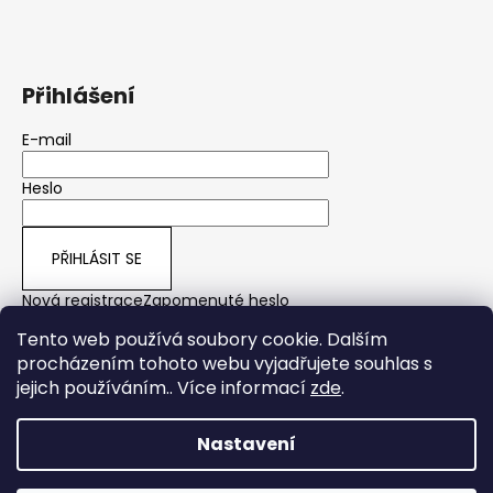
Přihlášení
E-mail
Heslo
PŘIHLÁSIT SE
Nová registrace
Zapomenuté heslo
Tento web používá soubory cookie. Dalším
procházením tohoto webu vyjadřujete souhlas s
jejich používáním.. Více informací
zde
.
yps
Nastavení
Vytvořil Shoptet