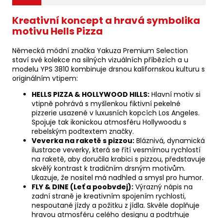
Kreativní koncept a hravá symbolika
motivu Hells Pizza
Německá módní značka Yakuza Premium Selection
staví své kolekce na silných vizuálních příbězích a u
modelu YPS 3810 kombinuje drsnou kalifornskou kulturu s
originálním vtipem:
HELLS PIZZA & HOLLYWOOD HILLS:
Hlavní motiv si
vtipně pohrává s myšlenkou fiktivní pekelné
pizzerie usazené v luxusních kopcích Los Angeles.
Spojuje tak ikonickou atmosféru Hollywoodu s
rebelským podtextem značky.
Veverka na raketě s pizzou:
Bláznivá, dynamická
ilustrace veverky, která se řítí vesmírnou rychlostí
na raketě, aby doručila krabici s pizzou, představuje
skvělý kontrast k tradičním drsným motivům.
Ukazuje, že nositel má nadhled a smysl pro humor.
FLY & DINE (Leť a poobvdej):
Výrazný nápis na
zadní straně je kreativním spojením rychlosti,
nespoutané jízdy a požitku z jídla. Skvěle doplňuje
hravou atmosféru celého designu a podtrhuje