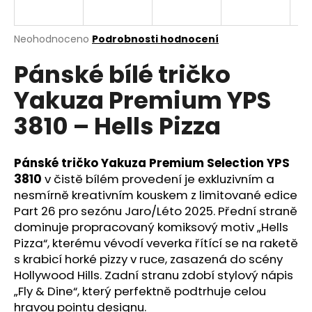
a
j
Průměrné
Neohodnoceno
Podrobnosti hodnocení
í
hodnocení
Pánské bílé tričko
produktu
t
je
?
Yakuza Premium YPS
0,0
z
3810 – Hells Pizza
5
hvězdiček.
Pánské tričko Yakuza Premium Selection YPS
HLEDAT
3810
v čistě bílém provedení je exkluzivním a
nesmírně kreativním kouskem z limitované edice
Part 26 pro sezónu Jaro/Léto 2025. Přední straně
D
dominuje propracovaný komiksový motiv „Hells
o
Pizza“, kterému vévodí veverka řítící se na raketě
p
s krabicí horké pizzy v ruce, zasazená do scény
o
Hollywood Hills. Zadní stranu zdobí stylový nápis
r
„Fly & Dine“, který perfektně podtrhuje celou
u
hravou pointu designu.