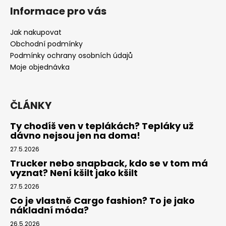
á
Informace pro vás
p
a
Jak nakupovat
t
Obchodní podmínky
í
Podmínky ochrany osobních údajů
Moje objednávka
ČLÁNKY
Ty chodíš ven v teplákách? Tepláky už
dávno nejsou jen na doma!
27.5.2026
Trucker nebo snapback, kdo se v tom má
vyznat? Není kšilt jako kšilt
27.5.2026
Co je vlastně Cargo fashion? To je jako
nákladní móda?
26.5.2026