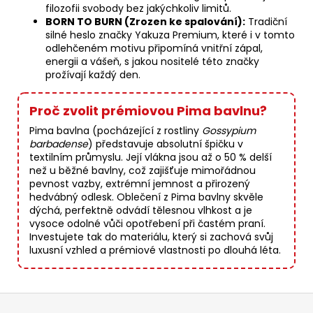
filozofii svobody bez jakýchkoliv limitů.
BORN TO BURN (Zrozen ke spalování):
Tradiční
silné heslo značky Yakuza Premium, které i v tomto
odlehčeném motivu připomíná vnitřní zápal,
energii a vášeň, s jakou nositelé této značky
prožívají každý den.
Proč zvolit prémiovou Pima bavlnu?
Pima bavlna (pocházející z rostliny
Gossypium
barbadense
) představuje absolutní špičku v
textilním průmyslu. Její vlákna jsou až o 50 % delší
než u běžné bavlny, což zajišťuje mimořádnou
pevnost vazby, extrémní jemnost a přirozený
hedvábný odlesk. Oblečení z Pima bavlny skvěle
dýchá, perfektně odvádí tělesnou vlhkost a je
vysoce odolné vůči opotřebení při častém praní.
Investujete tak do materiálu, který si zachová svůj
luxusní vzhled a prémiové vlastnosti po dlouhá léta.
Z