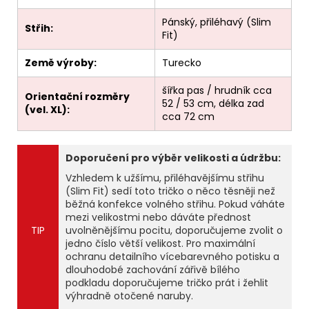
Pánský, přiléhavý (Slim
Střih:
Fit)
Země výroby:
Turecko
šířka pas / hrudník cca
Orientační rozměry
52 / 53 cm, délka zad
(vel. XL):
cca 72 cm
Doporučení pro výběr velikosti a údržbu:
Vzhledem k užšímu, přiléhavějšímu střihu
(Slim Fit) sedí toto tričko o něco těsněji než
běžná konfekce volného střihu. Pokud váháte
mezi velikostmi nebo dáváte přednost
TIP
uvolněnějšímu pocitu, doporučujeme zvolit o
jedno číslo větší velikost. Pro maximální
ochranu detailního vícebarevného potisku a
dlouhodobé zachování zářivě bílého
podkladu doporučujeme tričko prát i žehlit
výhradně otočené naruby.