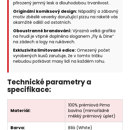
přirozený jemný lesk a dlouhodobou trvanlivost.
Originální komiksový design:
Nápaditý a zábavný
motiv zběsilé veverky doručující pizzu na raketě vás
okamžitě odliší od ostatních.
Oboustranné brandování:
Výrazná velká grafika
na hrudi je vtipně doplněna sloganem „Fly & Dine“
na zádech a logy na rukávech.
Exkluzivita limitované edice:
Omezený počet
vyrobených kusů zaručuje, že v tomto tričku
nebudou potkávat masy lidí na každém rohu.
Technické parametry a
specifikace:
100% prémiová Pima
Materiál:
bavlna (mimořádně
měkký prémiový úplet)
Barva:
Bílá (White)