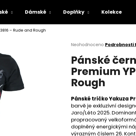
ské
Dámské
Doplňky
Kolekce
 3816 – Rude and Rough
Co potřebujete najít?
Průměrné
Neohodnoceno
Podrobnosti
hodnocení
Pánské čern
produktu
HLEDAT
je
Premium YPS
0,0
z
Rough
5
Doporučujeme
hvězdiček.
Pánské tričko Yakuza P
barvě je exkluzivní desig
Jaro/Léto 2025. Dominant
propracovaný velkoformát
doplněný energickými nápi
PÁNSKÉ KOUPACÍ ŠORTKY YAKUZA
PÁNSKÉ OLIVOV
výrazným číslem 26. Kontr