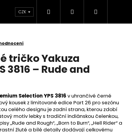
Hledat
Přihlášení
Nákupní
Kontakt
Velkoobchod
Obchodní podmínk
CZK
košík
 hodnocení
é tričko Yakuza
 3816 – Rude and
remium Selection YPS 3816
v uhrančivé černé
nový kousek z limitované edice Part 26 pro sezónu
ou celého designu je zadní strana, kterou zdobí
ový motiv lebky s tradiční indiánskou čelenkou,
sy „Rude and Rough“, „Born to Burn“, „Hell Rider“ a
É TRIČKO YAKUZA
astní žluté a bílé detaily dodávají celkovému