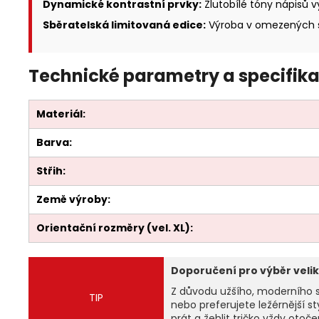
Dynamické kontrastní prvky:
Žlutobílé tóny nápisů v
Sběratelská limitovaná edice:
Výroba v omezených sé
Technické parametry a specifika
Materiál:
Barva:
Střih:
Země výroby:
Orientační rozměry (vel. XL):
Doporučení pro výběr velik
Z důvodu užšího, moderního stř
TIP
nebo preferujete ležérnější st
prát a žehlit tričko vždy otoč