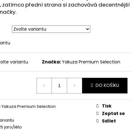
 - BROKEN LEGEND
 zatímco přední strana si zachovává decentnější
načky.
iantu
olte variantu
Značka:
Yakuza Premium Selection
DO KOŠÍKU
Tisk
 Yakuza Premium Selection
Zeptat se
variantu
Sdílet
5 jaro/léto