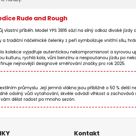
 edice Rude and Rough
 vlastní příběh. Model YPS 3816 sází na silný odkaz divoké jízdy 
 a tradiční náčelnické čelenky z peří symbolizuje vnitřní sílu, 
lo kolekce vyjadřuje autentickou nekompromisnost a syrovou upří
 kulturu, rychlá kola, vůni benzínu a nespoutanou jízdu po neko
efinuje nejnovější designové směřování značky pro rok 2025.
extilním průmyslu. Její jemná vlákna jsou přibližně o 50 % delší 
dně odolný vůči vytahování, skvěle odvádí vlhkost a zachovává s
de vám dělat radost po mnoho sezón.
NKY
Kontakt