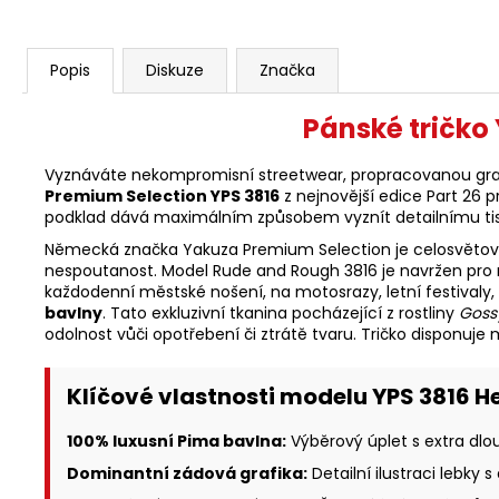
Popis
Diskuze
Značka
Pánské tričko
Vyznáváte nekompromisní streetwear, propracovanou grafi
Premium Selection YPS 3816
z nejnovější edice Part 26 
podklad dává maximálním způsobem vyznít detailnímu tisk
Německá značka Yakuza Premium Selection je celosvětově 
nespoutanost. Model Rude and Rough 3816 je navržen pro muž
každodenní městské nošení, na motosrazy, letní festivaly,
bavlny
. Tato exkluzivní tkanina pocházející z rostliny
Goss
odolnost vůči opotřebení či ztrátě tvaru. Tričko disponuj
Klíčové vlastnosti modelu YPS 3816 Hel
100% luxusní Pima bavlna:
Výběrový úplet s extra dlo
Dominantní zádová grafika:
Detailní ilustraci lebky