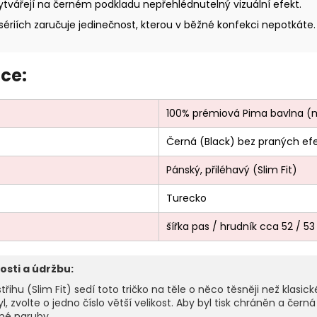
ytvářejí na černém podkladu nepřehlédnutelný vizuální efekt.
riích zaručuje jedinečnost, kterou v běžné konfekci nepotkáte.
ce:
100% prémiová Pima bavlna (
Černá (Black) bez praných ef
Pánský, přiléhavý (Slim Fit)
Turecko
šířka pas / hrudník cca 52 / 
osti a údržbu:
ihu (Slim Fit) sedí toto tričko na těle o něco těsněji než klasic
yl, zvolte o jedno číslo větší velikost. Aby byl tisk chráněn a č
ené naruby.