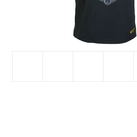
PREMIUM YPS 4008 – ETERNAL ENEMY
739 Kč