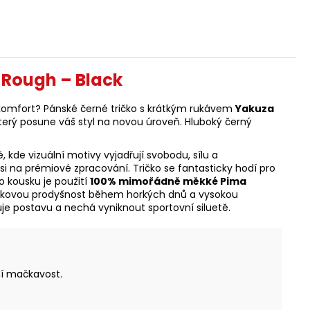
 Rough – Black
 komfort? Pánské černé tričko s krátkým rukávem
Yakuza
který posune váš styl na novou úroveň. Hluboký černý
de vizuální motivy vyjadřují svobodu, sílu a
 si na prémiové zpracování. Tričko se fantasticky hodí pro
o kousku je použití
100% mimořádně měkké Pima
ičkovou prodyšnost během horkých dnů a vysokou
ruje postavu a nechá vyniknout sportovní siluetě.
ní mačkavost.