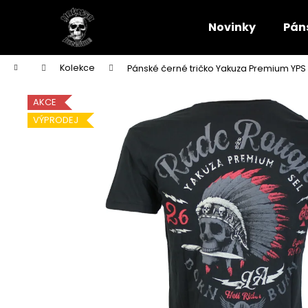
K
Přejít
na
o
Novinky
Pán
obsah
Zpět
Zpět
š
do
do
í
Domů
Kolekce
Pánské černé tričko Yakuza Premium YPS
k
obchodu
obchodu
AKCE
VÝPRODEJ
PÁNSKÉ TMAVĚ MODRÉ TRIČKO YAKUZA