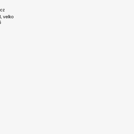
cz
, velko
6