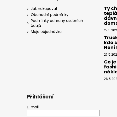
p
a
Ty ch
Jak nakupovat
tepl
t
Obchodní podmínky
dávno
í
Podmínky ochrany osobních
dom
údajů
27.5.20
Moje objednávka
Truc
kdo 
Není k
27.5.20
Co je
fashi
nákl
26.5.20
Přihlášení
E-mail