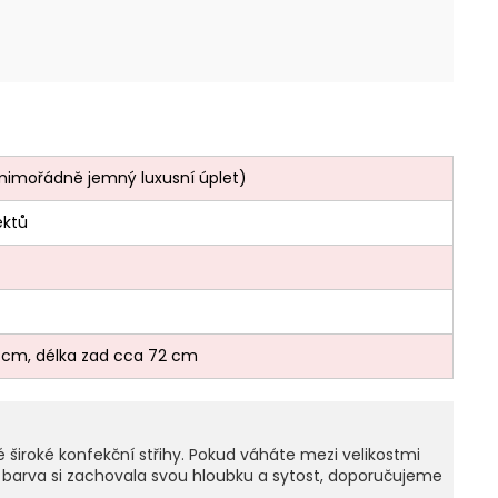
mimořádně jemný luxusní úplet)
ektů
53 cm, délka zad cca 72 cm
ké široké konfekční střihy. Pokud váháte mezi velikostmi
erná barva si zachovala svou hloubku a sytost, doporučujeme