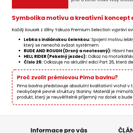
Symbolika motivu a kreativní koncept
Každý kousek z dílny Yakuza Premium Selection vypráví svůj
Lebka s indiánskou čelenkou:
Spojení motivu lebky
který se nenechá svázat systémem.
RUDE AND ROUGH (Drsný a neotesaný):
Hlavní hes
HELL RIDER (Pekelný jezdec):
Odkaz na motorkářskou
Číslo 26:
Odkazuje na aktuální edici Part 26, která d
Proč zvolit prémiovou Pima bavlnu?
Pima bavlna představuje absolutní kvalitativní vrchol v t
neobyčejně pevné struktury tkaniny. Materiál je mimořá
produkt, který je neuvěřitelně příjemný na dotek a bu
Z
á
Informace pro vás
ČLÁ