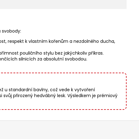
a svobody:
hrdost, respekt k vlastním kořenům a nezdolného ducha,
mnost pouličního stylu bez jakýchkoliv příkras.
nčících silnicích za absolutní svobodou.
než u standardní bavlny, což vede k vytvoření
i svůj přirozený hedvábný lesk. Výsledkem je prémiový