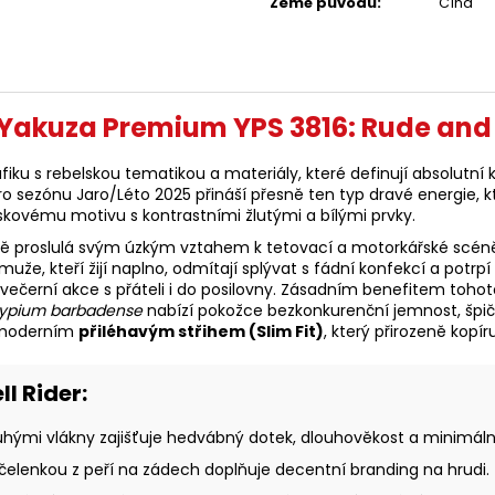
Země původu
:
Čína
 Yakuza Premium YPS 3816: Rude and
ku s rebelskou tematikou a materiály, které definují absolutní
pro sezónu Jaro/Léto 2025 přináší přesně ten typ dravé energie, 
ovému motivu s kontrastními žlutými a bílými prvky.
proslulá svým úzkým vztahem k tetovací a motorkářské scéně, k
e, kteří žijí naplno, odmítají splývat s fádní konfekcí a potrpí
 večerní akce s přáteli i do posilovny. Zásadním benefitem tohot
ypium barbadense
nabízí pokožce bezkonkurenční jemnost, šp
e moderním
přiléhavým střihem (Slim Fit)
, který přirozeně kopí
l Rider:
uhými vlákny zajišťuje hedvábný dotek, dlouhověkost a minimál
 s čelenkou z peří na zádech doplňuje decentní branding na hrudi.