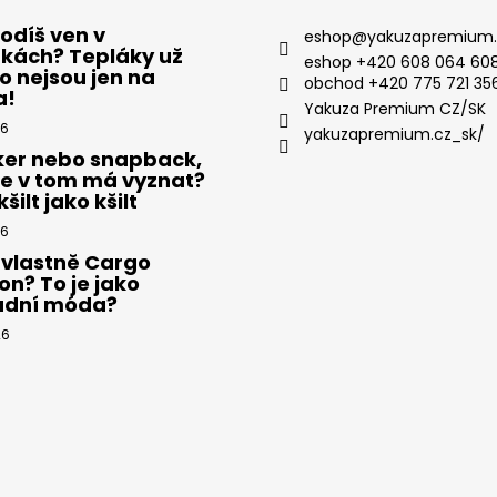
odíš ven v
eshop
@
yakuzapremium.
ákách? Tepláky už
eshop +420 608 064 608
 nejsou jen na
obchod +420 775 721 35
a!
Yakuza Premium CZ/SK
26
yakuzapremium.cz_sk/
ker nebo snapback,
se v tom má vyznat?
šilt jako kšilt
26
 vlastně Cargo
on? To je jako
adní móda?
26