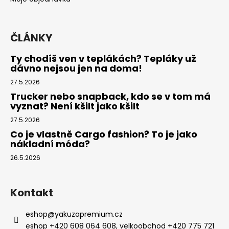
ČLÁNKY
Ty chodíš ven v teplákách? Tepláky už
dávno nejsou jen na doma!
27.5.2026
Trucker nebo snapback, kdo se v tom má
vyznat? Není kšilt jako kšilt
27.5.2026
Co je vlastně Cargo fashion? To je jako
nákladní móda?
26.5.2026
Kontakt
eshop
@
yakuzapremium.cz
eshop +420 608 064 608, velkoobchod +420 775 721