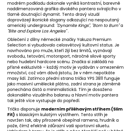
modrém podkladu dokonale vyniká kontrastní, barevně
naddimenzovaná grafika divokého pantera svírajícího v
tlamě doutnající dynamit. Tento dravý vizuál
doprovázejí ikonické slogany odkazující na nespoutaný
americký underground:
"Dynamite Kings"
,
"Born to Burn"
a
"Bite and Explore Los Angeles"
.
Oblečení z dílny německé značky Yakuza Premium
Selection si vybudovalo celosvětový kultovní status. Je
navrhováno pro muže, kteří žijí bez limitů, vyznávají
svobodu, tetování, motorsport, náročné silové sporty
nebo hudební hardcore scénu. Značka si zakládá na
přísné exkluzivitě – každý motiv je vydáván v omezeném
množství, což vám dává jistotu, že v něm nepotkáte
masy lidí. Zatímco přední strana trička YPS 3811 funguje
jako masivní umělecké plátno, zadní strana je záměrně
ponechána čistá a minimalistická. Tím je dosaženo
dokonalého vizuálního balansu a hlavní motiv pantera
tak ještě více vystupuje do popředí.
Tričko disponuje
moderním přiléhavým střihem (Slim
Fit)
s klasickým kulatým výstřihem. Tento střih je
navržen tak, aby přirozeně obepínal ramena, hrudník a
paže, čímž efektně zdůrazní vaši sportovní siluetu.