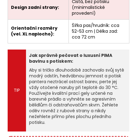
Čistá, bez potisku
Design zadní strany:
(minimalistické
provedení)
Šířka pas/hrudník: cca
Orientační rozměry
52-53 cm | Délka zad:
(vel. XL naplocho):
cca 72 cm
Jak správně pečovat o luxusní PIMA
bavlnu s potiskem:
Aby si tričko dlouhodobě zachovalo svůj sytě
modrý odstín, hedvábnou jemnost a potisk
pantera neztrácel ostrost barev, perte jej
vždy otočené naruby při teplotě do 30 °C.
TIP
Používejte kvalitní prací gely určené na
barevné prádlo a vyhněte se agresivním
bělidlům či odstraňovačům skvrn. Žehlete
oděv rovněž z rubové strany a nikdy
nežehlete přímo přes plochu předního
potisku.