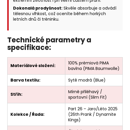
extrémní životnost i při velmi častém praní.
Dokonalá prodyšnost:
Skvěle absorbuje a odvádí
tělesnou vlhkost, což oceníte během horkých
letních dnů či tréninku.
Technické parametry a
specifikace:
100% prémiová PIMA
Materiálové složení:
bavlna (PIMA Baumwolle)
Barva textilu:
Sytě modrá (Blue)
Mírně přiléhavý /
Střih:
sportovní (Slim Fit)
Part 26 – Jaro/Léto 2025
Kolekce / Řada:
(26th Prank / Dynamite
Kings)