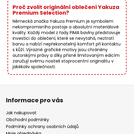
Proč zvolit originální oblečení Yakuza
Premium Selection?
Německá značka Yakuza Premium je symbolem
nekompromisního postoje a absolutní materiálové
kvality. Každý model z řady PIMA bavlny představuje
investici do oblečení, které se nevytahá, neztratí
barvu a nabízí nepřekonatelný komfort při kontaktu
s kůží. Výrazné grafické motivy jsou chráněny
autorskými právy a díky přísně limitovaným edicím
zaručují svému nositeli stoprocentní originalitu v
jakékoliv společnosti.
Z
á
Informace pro vás
p
a
Jak nakupovat
t
Obchodní podmínky
í
Podmínky ochrany osobních údajů
Moje objednávka