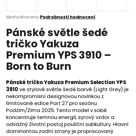
a
j
Průměrné
Neohodnoceno
Podrobnosti hodnocení
í
hodnocení
Pánské světle šedé
produktu
t
je
?
tričko Yakuza
0,0
z
Premium YPS 3910 –
5
hvězdiček.
Born to Burn
HLEDAT
Pánské tričko Yakuza Premium Selection YPS
3910
ve stylové světle šedé barvě (Light Grey) je
nekompromisní designovou novinkou z
D
o
limitované edice Part 27 pro sezónu
p
Podzim/Zima 2025. Tento model v sobě
o
koncentruje temnou energii, syrový vzdor a
r
odvážný životní postoj pouliční subkultury. Hlavní
u
dominantou zadní strany je propracovaný