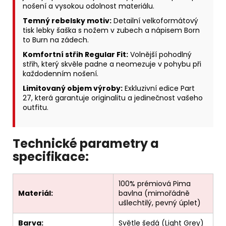
nošení a vysokou odolnost materiálu.
Temný rebelsky motiv:
Detailní velkoformátový
tisk lebky šaška s nožem v zubech a nápisem Born
to Burn na zádech.
Komfortní střih Regular Fit:
Volnější pohodlný
střih, který skvěle padne a neomezuje v pohybu při
každodenním nošení.
Limitovaný objem výroby:
Exkluzivní edice Part
27, která garantuje originalitu a jedinečnost vašeho
outfitu.
Technické parametry a
specifikace:
100% prémiová Pima
Materiál:
bavlna (mimořádně
ušlechtilý, pevný úplet)
Barva:
Světle šedá (Light Grey)