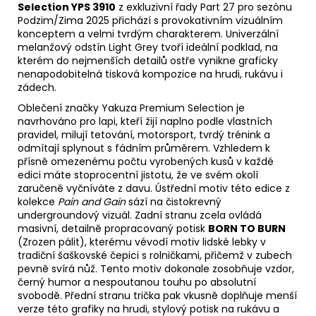
Selection YPS 3910
z exkluzivní řady Part 27 pro sezónu
Podzim/Zima 2025 přichází s provokativním vizuálním
konceptem a velmi tvrdým charakterem. Univerzální
melanžový odstín Light Grey tvoří ideální podklad, na
kterém do nejmenších detailů ostře vynikne graficky
nenapodobitelná tisková kompozice na hrudi, rukávu i
zádech.
Oblečení značky Yakuza Premium Selection je
navrhováno pro lapi, kteří žijí naplno podle vlastních
pravidel, milují tetování, motorsport, tvrdý trénink a
odmítají splynout s fádním průměrem. Vzhledem k
přísně omezenému počtu vyrobených kusů v každé
edici máte stoprocentní jistotu, že ve svém okolí
zaručeně vyčníváte z davu. Ústřední motiv této edice z
kolekce
Pain and Gain
sází na čistokrevný
undergroundový vizuál. Zadní stranu zcela ovládá
masivní, detailně propracovaný potisk
BORN TO BURN
(Zrozen pálit), kterému vévodí motiv lidské lebky v
tradiční šaškovské čepici s rolničkami, přičemž v zubech
pevně svírá nůž. Tento motiv dokonale zosobňuje vzdor,
černý humor a nespoutanou touhu po absolutní
svobodě. Přední stranu trička pak vkusně doplňuje menší
verze této grafiky na hrudi, stylový potisk na rukávu a