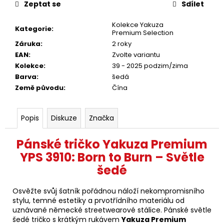
Zeptat se
Sdílet
Kolekce Yakuza
Kategorie
:
Premium Selection
Záruka
:
2 roky
EAN
:
Zvolte variantu
Kolekce
:
39 - 2025 podzim/zima
Barva
:
šedá
Země původu
:
Čína
Popis
Diskuze
Značka
Pánské tričko Yakuza Premium
YPS 3910: Born to Burn – Světle
šedé
Osvěžte svůj šatník pořádnou náloží nekompromisního
stylu, temné estetiky a prvotřídního materiálu od
uznávané německé streetwearové stálice. Pánské světle
šedé tričko s krátkým rukávem
Yakuza Premium