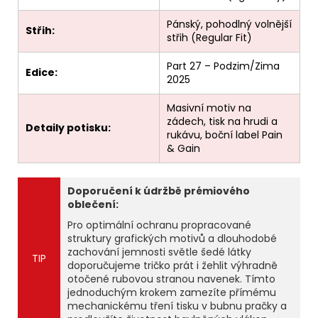
Pánský, pohodlný volnější
Střih:
střih (Regular Fit)
Part 27 – Podzim/Zima
Edice:
2025
Masivní motiv na
zádech, tisk na hrudi a
Detaily potisku:
rukávu, boční label Pain
& Gain
Doporučení k údržbě prémiového
oblečení:
Pro optimální ochranu propracované
struktury grafických motivů a dlouhodobé
zachování jemnosti světle šedé látky
TIP
doporučujeme tričko prát i žehlit výhradně
otočené rubovou stranou navenek. Tímto
jednoduchým krokem zamezíte přímému
mechanickému tření tisku v bubnu pračky a