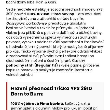
boční tkaný label Pain & Gain.
Vedle neotřelé estetiky je zásadní předností modelu YPS
3910 použití
100% luxusní Pima bavlny
. Tato exkluzivní
textilie, získávaná z ušlechtilé odrůdy bavlníku
Gossypium barbadense
, představuje absolutní
kvalitativní vrchol v textilním průmyslu. Její přírodní
vlákna jsou přibližně o polovinu delší než u běžné bavlny,
což dává výslednému úpletu výjimečnou strukturální
pevnost, vysokou odolnost vůči opotřebení a žmolkování
a hedvábně jemný povrch, který je neobyčejně příjemný
pro kůži. Tričko výborně dýchá, perfektně odvádí vlhkost
a zachovává si svůj původní tvar i stálost barvy i po
dlouhodobém nošení a častém praní. Klasický
pohodlný střih (Regular Fit)
skvěle padne, přirozeně
kopíruje postavu a poskytuje maximální komfort a
volnost pohybu.
Hlavní přednosti trička YPS 3910
Born to Burn:
100% výběrová Pima bavlna:
Špičkový, extra
jemný úplet s dlouhými vlákny pro luxusní pocit při