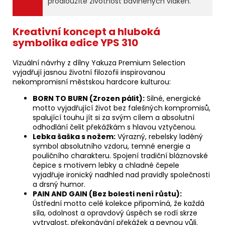
prodloužíte životnost bavlněných vláken.
Kreativní koncept a hluboká
symbolika edice YPS 310
Vizuální návrhy z dílny Yakuza Premium Selection
vyjadřují jasnou životní filozofii inspirovanou
nekompromisní městskou hardcore kulturou:
BORN TO BURN (Zrozen pálit):
Silné, energické
motto vyjadřující život bez falešných kompromisů,
spalující touhu jít si za svým cílem a absolutní
odhodlání čelit překážkám s hlavou vztyčenou.
Lebka šaška s nožem:
Výrazný, rebelsky laděný
symbol absolutního vzdoru, temné energie a
pouličního charakteru. Spojení tradiční bláznovské
čepice s motivem lebky a chladné čepele
vyjadřuje ironický nadhled nad pravidly společnosti
a drsný humor.
PAIN AND GAIN (Bez bolesti není růstu):
Ústřední motto celé kolekce připomíná, že každá
síla, odolnost a opravdový úspěch se rodí skrze
vytrvalost, překonávání překážek a pevnou vůli.