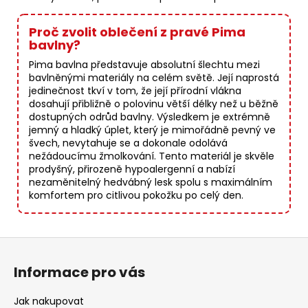
Proč zvolit oblečení z pravé Pima
bavlny?
Pima bavlna představuje absolutní šlechtu mezi
bavlněnými materiály na celém světě. Její naprostá
jedinečnost tkví v tom, že její přírodní vlákna
dosahují přibližně o polovinu větší délky než u běžně
dostupných odrůd bavlny. Výsledkem je extrémně
jemný a hladký úplet, který je mimořádně pevný ve
švech, nevytahuje se a dokonale odolává
nežádoucímu žmolkování. Tento materiál je skvěle
prodyšný, přirozeně hypoalergenní a nabízí
nezaměnitelný hedvábný lesk spolu s maximálním
komfortem pro citlivou pokožku po celý den.
Z
á
Informace pro vás
p
a
Jak nakupovat