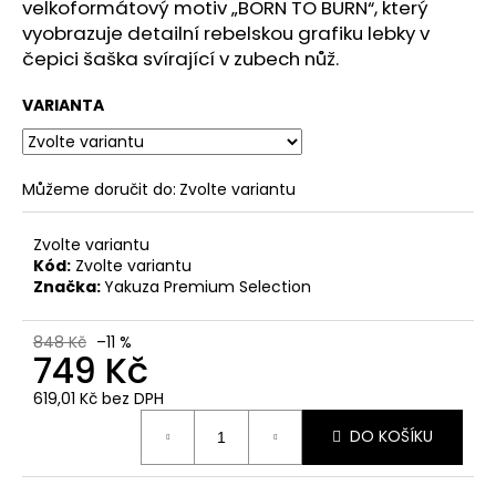
č
velkoformátový motiv „BORN TO BURN“, který
u
vyobrazuje detailní rebelskou grafiku lebky v
j
čepici šaška svírající v zubech nůž.
e
m
VARIANTA
e
PÁNSKÉ
Můžeme doručit do:
Zvolte variantu
TMAVĚ
MODRÉ
Zvolte variantu
TRIČKO
YAKUZA
Kód:
Zvolte variantu
PREMIUM
Značka:
Yakuza Premium Selection
YPS
4008
–
848 Kč
–11 %
749 Kč
ETERNAL
ENEMY
619,01 Kč bez DPH
739
Měrná
Kč
DO KOŠÍKU
cena: