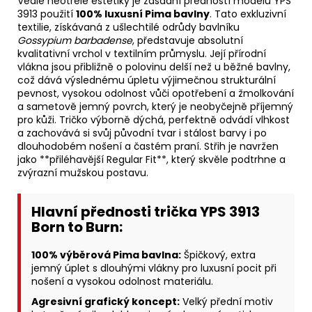
Vedle neotřelé estetiky je zásadní předností modelu YPS
3913 použití
100% luxusní Pima bavlny
. Tato exkluzivní
textilie, získávaná z ušlechtilé odrůdy bavlníku
Gossypium barbadense
, představuje absolutní
kvalitativní vrchol v textilním průmyslu. Její přírodní
vlákna jsou přibližně o polovinu delší než u běžné bavlny,
což dává výslednému úpletu výjimečnou strukturální
pevnost, vysokou odolnost vůči opotřebení a žmolkování
a sametově jemný povrch, který je neobyčejně příjemný
pro kůži. Tričko výborně dýchá, perfektně odvádí vlhkost
a zachovává si svůj původní tvar i stálost barvy i po
dlouhodobém nošení a častém praní. Střih je navržen
jako **přiléhavější Regular Fit**, který skvěle podtrhne a
zvýrazní mužskou postavu.
Hlavní přednosti trička YPS 3913
Born to Burn:
100% výběrová Pima bavlna:
Špičkový, extra
jemný úplet s dlouhými vlákny pro luxusní pocit při
nošení a vysokou odolnost materiálu.
Agresivní grafický koncept:
Velký přední motiv