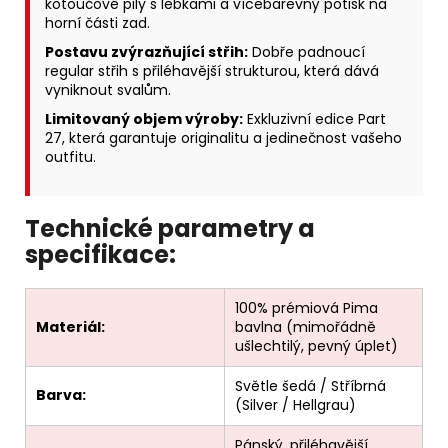
kotoučové pily s lebkami a vícebarevný potisk na
horní části zad.
Postavu zvýrazňující střih:
Dobře padnoucí
regular střih s přiléhavější strukturou, která dává
vyniknout svalům.
Limitovaný objem výroby:
Exkluzivní edice Part
27, která garantuje originalitu a jedinečnost vašeho
outfitu.
Technické parametry a
specifikace:
100% prémiová Pima
Materiál:
bavlna (mimořádně
ušlechtilý, pevný úplet)
Světle šedá / Stříbrná
Barva:
(Silver / Hellgrau)
Pánský, přiléhavější