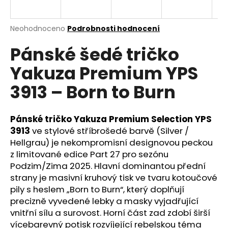
a
j
Průměrné
Neohodnoceno
Podrobnosti hodnocení
í
hodnocení
Pánské šedé tričko
produktu
t
je
?
Yakuza Premium YPS
0,0
z
3913 – Born to Burn
5
hvězdiček.
Pánské tričko Yakuza Premium Selection YPS
HLEDAT
3913
ve stylové stříbrošedé barvě (Silver /
Hellgrau) je nekompromisní designovou peckou
z limitované edice Part 27 pro sezónu
D
Podzim/Zima 2025. Hlavní dominantou přední
o
strany je masivní kruhový tisk ve tvaru kotoučové
p
pily s heslem „Born to Burn“, který doplňují
o
precizně vyvedené lebky a masky vyjadřující
r
vnitřní sílu a surovost. Horní část zad zdobí širší
u
vícebarevný potisk rozvíjející rebelskou téma