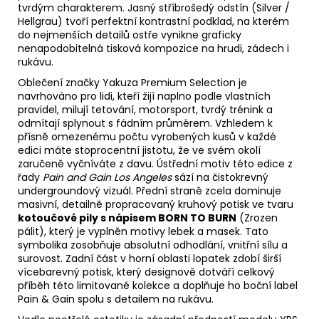
tvrdým charakterem. Jasný stříbrošedý odstín (Silver /
Hellgrau) tvoří perfektní kontrastní podklad, na kterém
do nejmenších detailů ostře vynikne graficky
nenapodobitelná tisková kompozice na hrudi, zádech i
rukávu.
Oblečení značky Yakuza Premium Selection je
navrhováno pro lidi, kteří žijí naplno podle vlastních
pravidel, milují tetování, motorsport, tvrdý trénink a
odmítají splynout s fádním průměrem. Vzhledem k
přísně omezenému počtu vyrobených kusů v každé
edici máte stoprocentní jistotu, že ve svém okolí
zaručeně vyčníváte z davu. Ústřední motiv této edice z
řady
Pain and Gain Los Angeles
sází na čistokrevný
undergroundový vizuál. Přední straně zcela dominuje
masivní, detailně propracovaný kruhový potisk ve tvaru
kotoučové pily s nápisem BORN TO BURN
(Zrozen
pálit), který je vyplněn motivy lebek a masek. Tato
symbolika zosobňuje absolutní odhodlání, vnitřní sílu a
surovost. Zadní část v horní oblasti lopatek zdobí širší
vícebarevný potisk, který designově dotváří celkový
příběh této limitované kolekce a doplňuje ho boční label
Pain & Gain spolu s detailem na rukávu.