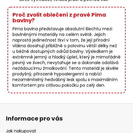
Proč zvolit oblečení z pravé Pima
bavlny?
Pima bavlna představuje absolutní šlechtu mezi
bavlněnými materiály na celém světě. Jejich
naprostá jedinečnost tkví v tom, že její přírodní
vlákna dosahují přibližně o polovinu větší délky než
u běžně dostupných odrůd bavlny. Výsledkem je
extrémně jemný a hladký úplet, který je mimořádně
pevný ve švech, nevytahuje se a dokonale odolává
nežádoucímu žmolkování. Tento materiál je skvěle
prodyšný, přirozeně hypoalergenní a nabízí
nezaměnitelný hedvábný lesk spolu s maximálním
komfortem pro citlivou pokožku po celý den.
Z
á
Informace pro vás
p
a
Jak nakupovat