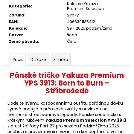
Kolekce Yakuza
Kategorie
:
Premium Selection
Záruka
:
2 roky
EAN
:
4063391135412
Kolekce
:
39 - 2025 podzim/zima
Barva
:
šedá
Země původu
:
Čína
Popis
Diskuze
Značka
Pánské tričko Yakuza Premium
YPS 3913: Born to Burn –
Stříbrošedé
Dodejte svému každodennímu outfitu pořádnou dávku
syrové energie a prémiové kvality s novinkou od
německé streetwearové legendy. Pánské šedé tričko s
krátkým rukávem
Yakuza Premium Selection YPS 3913
z prestižní řady Part 27 pro sezónu Podzim/Zima 2025
přichází s provokativním vizuálním konceptem a velmi