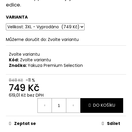
č
edice.
u
j
VARIANTA
e
m
e
Můžeme doručit do:
Zvolte variantu
PÁNSKÉ
Zvolte variantu
BÍLÉ
Kód:
Zvolte variantu
TRIČKO
YAKUZA
Značka:
Yakuza Premium Selection
PREMIUM
YPS
848 Kč
–11 %
4012
749 Kč
–
CUT
619,01 Kč bez DPH
THE
ROOTS
Měrná
DO KOŠÍKU
cena:
739
Kč
Zeptat se
Sdílet