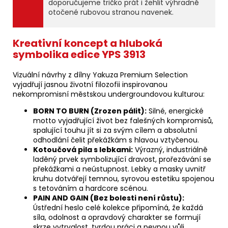
doporučujeme tričko prát i žehlit výhradně
otočené rubovou stranou navenek.
Kreativní koncept a hluboká
symbolika edice YPS 3913
Vizuální návrhy z dílny Yakuza Premium Selection
vyjadřují jasnou životní filozofii inspirovanou
nekompromisní městskou undergroundovou kulturou:
BORN TO BURN (Zrozen pálit):
Silné, energické
motto vyjadřující život bez falešných kompromisů,
spalující touhu jít si za svým cílem a absolutní
odhodlání čelit překážkám s hlavou vztyčenou.
Kotoučová pila s lebkami:
Výrazný, industriálně
laděný prvek symbolizující dravost, prořezávání se
překážkami a neústupnost. Lebky a masky uvnitř
kruhu dotvářejí temnou, syrovou estetiku spojenou
s tetováním a hardcore scénou.
PAIN AND GAIN (Bez bolesti není růstu):
Ústřední heslo celé kolekce připomíná, že každá
síla, odolnost a opravdový charakter se formují
skrze vytrvalost, tvrdou práci a pevnou vůli.