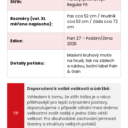
Střih:
Regular Fit
Pas cca 52 cm / Hrudník
Rozměry (vel. XL
cca 53 cm / Záda cca 72
měřeno naplocho):
cm
Part 27 – Podzim/Zima
Edice:
2025
Masivní kruhový motiv
na hrudi, tisk na zádech
Detaily potisku:
a rukávu, boční label Pain
& Gain
Doporučení k volbě velikosti a údržbě:
Vzhledem k tomu, že střih trička je o něco
přiléhavější pro lepší zvýraznění postavy,
doporučujeme v případě váhání mezi dvěma
TIP
velikostmi zvolit raději o jedno číslo větší
velikost. Pro dlouhodobé zachování jemnosti
tkaniny a struktury velkých potisků