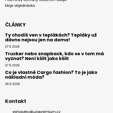
í
Moje objednávka
ČLÁNKY
Ty chodíš ven v teplákách? Tepláky už
dávno nejsou jen na doma!
27.5.2026
Trucker nebo snapback, kdo se v tom má
vyznat? Není kšilt jako kšilt
27.5.2026
Co je vlastně Cargo fashion? To je jako
nákladní móda?
26.5.2026
Kontakt
eshop
@
yakuzapremium.cz