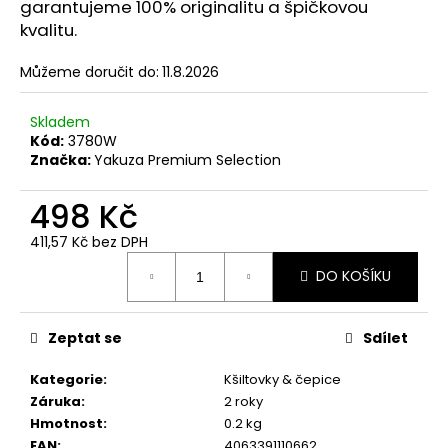
č
garantujeme 100% originalitu a špičkovou
u
kvalitu.
j
e
Můžeme doručit do:
11.8.2026
m
e
Skladem
Kód:
3780W
Značka:
Yakuza Premium Selection
CARGO
KRAŤASY
498 Kč
YAKUZA
PREMIUM
3228
411,57 Kč bez DPH
OLIVOVĚ
Měrná
ZELENÉ
DO KOŠÍKU
cena:
1
499
Kč
Zeptat se
Sdílet
Původně:
1
Kategorie
:
Kšiltovky & čepice
623
Kč
Záruka
:
2 roky
Hmotnost
:
0.2 kg
EAN
:
4063391110662