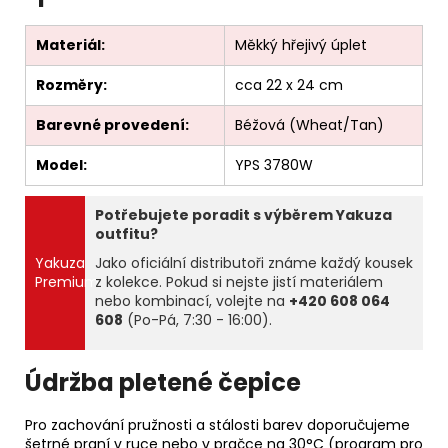
Materiál:
Měkký hřejivý úplet
Rozměry:
cca 22 x 24 cm
Barevné provedení:
Béžová (Wheat/Tan)
Model:
YPS 3780W
Potřebujete poradit s výběrem Yakuza
outfitu?
Yakuza
Jako oficiální distributoři známe každý kousek
Premium
z kolekce. Pokud si nejste jistí materiálem
nebo kombinací, volejte na
+420 608 064
608
(Po-Pá, 7:30 - 16:00).
Údržba pletené čepice
Pro zachování pružnosti a stálosti barev doporučujeme
šetrné praní v ruce nebo v pračce na 30°C (program pro