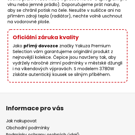
vlnu nebo jemné prádlo). Doporučujeme prát naruby,
aby se chránil potisk na čele. Nesušte v sušičce ani na
přímém zdroji tepla (radiátor), nechte volně uschnout
na vodorovné ploše.
Oficiální záruka kvality
Jako
přímý dovozce
značky Yakuza Premium
Selection vám garantujeme originální produkt z
nejnovější kolekce. Čepice jsou navrženy tak, aby
vydržely náročné zimní podmínky v městské džungli
i na víkendových výpravách. S modelem 3780W
získáte autentický kousek se silným příběhem.
Z
á
Informace pro vás
p
a
Jak nakupovat
t
Obchodní podmínky
Podmínky ochrany osobních údajů