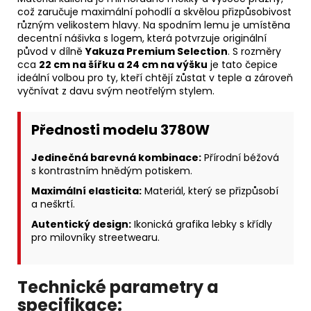
což zaručuje maximální pohodlí a skvělou přizpůsobivost
různým velikostem hlavy. Na spodním lemu je umístěna
decentní nášivka s logem, která potvrzuje originální
původ v dílně
Yakuza Premium Selection
. S rozměry
cca
22 cm na šířku a 24 cm na výšku
je tato čepice
ideální volbou pro ty, kteří chtějí zůstat v teple a zároveň
vyčnívat z davu svým neotřelým stylem.
Přednosti modelu 3780W
Jedinečná barevná kombinace:
Přírodní béžová
s kontrastním hnědým potiskem.
Maximální elasticita:
Materiál, který se přizpůsobí
a neškrtí.
Autentický design:
Ikonická grafika lebky s křídly
pro milovníky streetwearu.
Technické parametry a
specifikace: