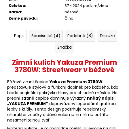
Kolekce
:
37 - 2024 podzim/zima
Barva
:
béžová
Země původu
:
Čína
Popis
Související (4)
Podobné (8)
Diskuze
Značka
Zimní kulich Yakuza Premium
3780W: Streetwear v béžové
Béžová zimní čepice
Yakuza Premium 3780W
představuje stylový a funkční doplněk pro každého, kdo
hledá originální pokrývku hlavy pro chladné měsíce. Na
přední straně čepice dominuje výrazný
hnědý nápis
„YAKUZA PREMIUM“
doprovázený legendární grafikou
lebky s křídly. Tento design podtrhuje rebelantský
charakter značky a dává vašemu zimnímu outfitu
nezaměnitelnou tvář.
Materiál kulichu je mimořádně měkký a vysoce pružný,