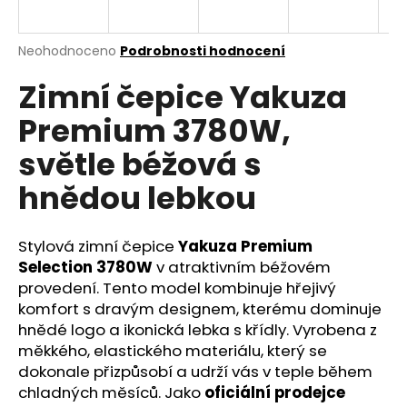
a
j
Průměrné
Neohodnoceno
Podrobnosti hodnocení
í
hodnocení
Zimní čepice Yakuza
produktu
t
je
?
Premium 3780W,
0,0
z
světle béžová s
5
hvězdiček.
hnědou lebkou
HLEDAT
Stylová zimní čepice
Yakuza Premium
Selection 3780W
v atraktivním béžovém
provedení. Tento model kombinuje hřejivý
D
o
komfort s dravým designem, kterému dominuje
p
hnědé logo a ikonická lebka s křídly. Vyrobena z
o
měkkého, elastického materiálu, který se
r
dokonale přizpůsobí a udrží vás v teple během
u
chladných měsíců. Jako
oficiální prodejce