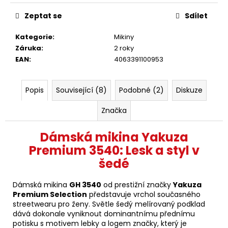
Zeptat se
Sdílet
Kategorie
:
Mikiny
Záruka
:
2 roky
EAN
:
4063391100953
Popis
Související (8)
Podobné (2)
Diskuze
Značka
Dámská mikina Yakuza
Premium 3540: Lesk a styl v
šedé
Dámská mikina
GH 3540
od prestižní značky
Yakuza
Premium Selection
představuje vrchol současného
streetwearu pro ženy. Světle šedý melírovaný podklad
dává dokonale vyniknout dominantnímu přednímu
potisku s motivem lebky a logem značky, který je