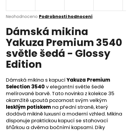
a
j
Průměrné
Neohodnoceno
Podrobnosti hodnocení
í
hodnocení
Dámská mikina
produktu
t
je
?
Yakuza Premium 3540
0,0
z
světle šedá - Glossy
5
hvězdiček.
Edition
HLEDAT
Dámská mikina s kapucí
Yakuza Premium
Selection 3540
v elegantní světle šedé
melírované barvě. Tato novinka z kolekce 35
D
o
okamžitě upoutá pozornost svým velkým
p
lesklým potiskem
na přední straně, který
o
dodává mikině luxusní a moderní vzhled. Mikina
r
disponuje praktickou kapucí se stahovací
u
šňůrkou a dvěma bočními kapsami. Díky