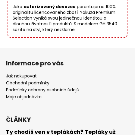
Jako
autorizovaný dovozce
garantujeme 100%
originalitu licencovaného zboží. Yakuza Premium
Selection vyniká svou jedinečnou identitou a
dlouhou životností produktů. S modelem GH 3540
sázíte na styl, který nezklame.
Z
á
Informace pro vás
p
a
Jak nakupovat
t
Obchodní podmínky
í
Podmínky ochrany osobních údajů
Moje objednávka
ČLÁNKY
Ty chodíš ven v teplákách? Tepláky už