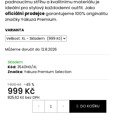
č
padnoucímu střihu a kvalitnímu materiálu je
u
ideální pro stylový každodenní outfit. Jako
j
oficiální prodejce
garantujeme 100% originalitu
e
značky Yakuza Premium.
m
e
VARIANTA
PÁNSKÉ
ŠEDÉ
Můžeme doručit do:
12.8.2026
TRIČKO
YAKUZA
PREMIUM
Skladem
YPS
Kód:
3540HG/XL
3906
Značka:
Yakuza Premium Selection
–
BROKEN
LEGEND
1 820 Kč
–45 %
999 Kč
749
Kč
825,62 Kč bez DPH
Původně:
Měrná
848
DO KOŠÍKU
Kč
cena: