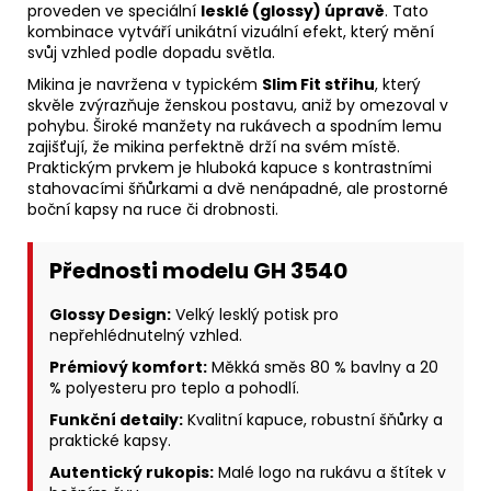
proveden ve speciální
lesklé (glossy) úpravě
. Tato
kombinace vytváří unikátní vizuální efekt, který mění
svůj vzhled podle dopadu světla.
Mikina je navržena v typickém
Slim Fit střihu
, který
skvěle zvýrazňuje ženskou postavu, aniž by omezoval v
pohybu. Široké manžety na rukávech a spodním lemu
zajišťují, že mikina perfektně drží na svém místě.
Praktickým prvkem je hluboká kapuce s kontrastními
stahovacími šňůrkami a dvě nenápadné, ale prostorné
boční kapsy na ruce či drobnosti.
Přednosti modelu GH 3540
Glossy Design:
Velký lesklý potisk pro
nepřehlédnutelný vzhled.
Prémiový komfort:
Měkká směs 80 % bavlny a 20
% polyesteru pro teplo a pohodlí.
Funkční detaily:
Kvalitní kapuce, robustní šňůrky a
praktické kapsy.
Autentický rukopis:
Malé logo na rukávu a štítek v