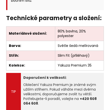
bočním švu.
Technické parametry a složení:
80% bavlna, 20%
Materiálové složení:
polyester
Barva:
Světle šedá melírovaná
Střih:
Slim Fit (přiléhavý)
Kolekce:
Yakuza Premium 35
Doporučení k velikosti:
Oblečení Yakuza Premium je známé svým
užším střihem. Pokud váháte mezi dvěma
TIP
velikostmi, doporučujeme zvolit tu větší.
Potřebujete-li poradit, volejte na
+420 608
064 608
.