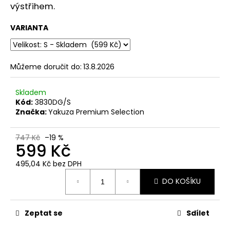
č
výstřihem.
u
j
VARIANTA
e
m
e
Můžeme doručit do:
13.8.2026
PÁNSKÉ
Skladem
ŽLUTÉ
Kód:
3830DG/S
TRIČKO
Značka:
Yakuza Premium Selection
YAKUZA
PREMIUM
YPS
747 Kč
–19 %
4003
599 Kč
–
TROUBLE
495,04 Kč bez DPH
ENTERTAINMENT
Měrná
739
DO KOŠÍKU
cena:
Kč
Zeptat se
Sdílet