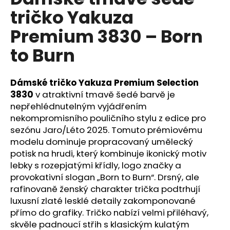
je
a
tričko Yakuza
0,0
z
j
Premium 3830 – Born
5
í
hvězdiček.
to Burn
t
?
Dámské tričko Yakuza Premium Selection
3830
v atraktivní tmavě šedé barvě je
nepřehlédnutelným vyjádřením
nekompromisního pouličního stylu z edice pro
HLEDAT
sezónu Jaro/Léto 2025. Tomuto prémiovému
modelu dominuje propracovaný umělecký
potisk na hrudi, který kombinuje ikonický motiv
D
lebky s rozepjatými křídly, logo značky a
o
provokativní slogan „Born to Burn“. Drsný, ale
p
rafinovaně ženský charakter trička podtrhují
o
luxusní zlaté lesklé detaily zakomponované
r
přímo do grafiky. Tričko nabízí velmi přiléhavý,
u
skvěle padnoucí střih s klasickým kulatým