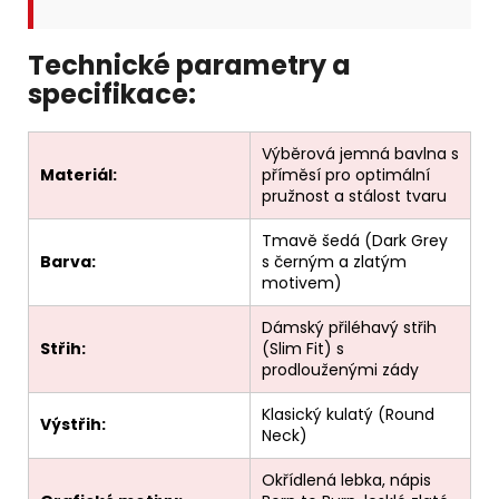
Technické parametry a
specifikace:
Výběrová jemná bavlna s
Materiál:
příměsí pro optimální
pružnost a stálost tvaru
Tmavě šedá (Dark Grey
Barva:
s černým a zlatým
motivem)
Dámský přiléhavý střih
Střih:
(Slim Fit) s
prodlouženými zády
Klasický kulatý (Round
Výstřih:
Neck)
Okřídlená lebka, nápis