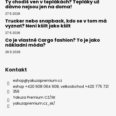
Ty chodíš ven v teplákách? Tepláky už
dávno nejsou jen na doma!
27.5.2026
Trucker nebo snapback, kdo se v tom má
vyznat? Není kšilt jako kšilt
27.5.2026
Co je vlastně Cargo fashion? To je jako
nákladní móda?
26.5.2026
Kontakt
eshop
@
yakuzapremium.cz
eshop +420 608 064 608, velkoobchod +420 775 721
356
Yakuza Premium CZ/SK
yakuzapremium.cz_sk/