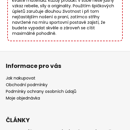
kvalitě materiálů. Každý produkt v sobě nese jasný
vzkaz rebelie, síly a originality. Použitím špičkových
úpletů zaručuje dlouhou životnost i při tom
nejčastějším nošení a praní, zatímco střihy
navržené na míru sportovní postavě zajistí, že
budete vypadat skvěle a zároveň se cítit
maximálně pohodlně.
Z
á
Informace pro vás
p
a
Jak nakupovat
t
Obchodní podmínky
í
Podmínky ochrany osobních údajů
Moje objednávka
ČLÁNKY