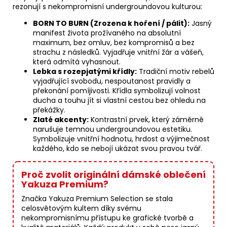
rezonují s nekompromisní undergroundovou kulturou:
BORN TO BURN (Zrozena k hoření / pálit):
Jasný
manifest života prožívaného na absolutní
maximum, bez omluv, bez kompromisů a bez
strachu z následků. Vyjadřuje vnitřní žár a vášeň,
která odmítá vyhasnout.
Lebka s rozepjatými křídly:
Tradiční motiv rebelů
vyjadřující svobodu, nespoutanost pravidly a
překonání pomíjivosti. Křídla symbolizují volnost
ducha a touhu jít si vlastní cestou bez ohledu na
překážky.
Zlaté akcenty:
Kontrastní prvek, který záměrně
narušuje temnou undergroundovou estetiku.
Symbolizuje vnitřní hodnotu, hrdost a výjimečnost
každého, kdo se nebojí ukázat svou pravou tvář.
Proč zvolit originální dámské oblečení
Yakuza Premium?
Značka Yakuza Premium Selection se stala
celosvětovým kultem díky svému
nekompromisnímu přístupu ke grafické tvorbě a