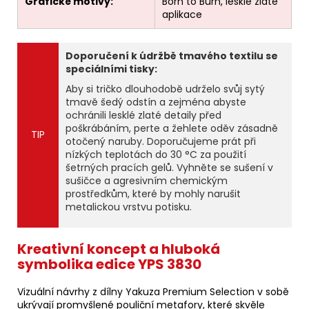
Grafické motivy:
Born to Burn, lesklé zlaté
aplikace
Doporučení k údržbě tmavého textilu se
speciálními tisky:
Aby si tričko dlouhodobě udrželo svůj sytý
tmavě šedý odstín a zejména abyste
ochránili lesklé zlaté detaily před
poškrábáním, perte a žehlete oděv zásadně
TIP
otočený naruby. Doporučujeme prát při
nízkých teplotách do 30 °C za použití
šetrných pracích gelů. Vyhněte se sušení v
sušičce a agresivním chemickým
prostředkům, které by mohly narušit
metalickou vrstvu potisku.
Kreativní koncept a hluboká
symbolika edice YPS 3830
Vizuální návrhy z dílny Yakuza Premium Selection v sobě
ukrývají promyšlené pouliční metafory, které skvěle