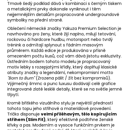
Tmavě šedý podklad dává v kombinaci s černým tiskem
a metalickými prvky dokonale vyniknout i těm
nejjemnějším detailům propracované undergroundové
symboliky na přední straně.
Oblečení německé značky Yakuza Premium Selection je
navrhováno pro ženy, které žijí naplno, milují tetování,
rockovou či hardcore hudbu, motorsport nebo tvrdý
trénink a odmítají splynout s fádním masovým
průměrem. Každá edice je produkována v přísně
omezeném počtu kusů, což vám dává jistotu exkluzivity.
Ústředním bodem tohoto modelu je propracovaný
motiv lebky s rozepjatými křídly, který doplňují klasické
atributy značky a legendární, nekompromisní motto
"Born to Burn"
(Zrozena pálit / žít bez kompromisů).
Výjimečný šmrnc a punc luxusu dodávají celé grafice
integrované zlaté lesklé detaily, které se na světle jemně
třpytí.
Kromě břitkého vizuálního stylu je největší předností
tohoto topu jeho střihové a materiálové provedení.
Tričko disponuje
velmi přiléhavým, tělo kopírujícím
střihem (Slim Fit)
, který efektivně podtrhne ženské
křivky a pas. Moderním a vysoce funkčním prvkem je