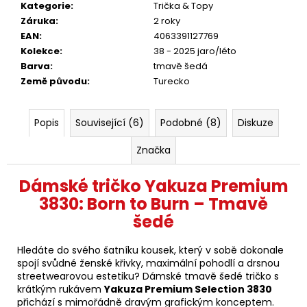
Kategorie
:
Trička & Topy
Záruka
:
2 roky
EAN
:
4063391127769
Kolekce
:
38 - 2025 jaro/léto
Barva
:
tmavě šedá
Země původu
:
Turecko
Popis
Související (6)
Podobné (8)
Diskuze
Značka
Dámské tričko Yakuza Premium
3830: Born to Burn – Tmavě
šedé
Hledáte do svého šatníku kousek, který v sobě dokonale
spojí svůdné ženské křivky, maximální pohodlí a drsnou
streetwearovou estetiku? Dámské tmavě šedé tričko s
krátkým rukávem
Yakuza Premium Selection 3830
přichází s mimořádně dravým grafickým konceptem.