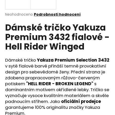
a
j
Průměrné
Neohodnoceno
Podrobnosti hodnocení
í
hodnocení
Dámské tričko Yakuza
produktu
t
je
?
Premium 3432 fialové -
0,0
z
Hell Rider Winged
5
hvězdiček.
Dámské tričko
Yakuza Premium Selection 3432
HLEDAT
v sytě fialové barvě přináší temně provokativní
design pro sebevědomé ženy. Přední strana je
zdobena propracovaným růžovo-červeným
D
potiskem
"HELL RIDER - BROKEN LEGEND"
s
o
dominantním motivem okřídlené lebky. Tričko se
p
vyznačuje vysoce kvalitním materiálem a skvěle
o
padnoucím střihem. Jako
oficiální prodejce
r
garantujeme 100% originalitu značky Yakuza
u
Premium.