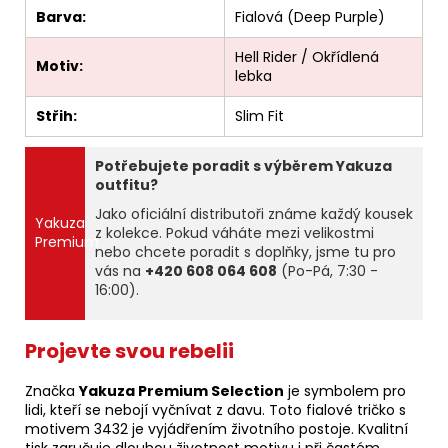
Barva:
Fialová (Deep Purple)
Hell Rider / Okřídlená
Motiv:
lebka
Střih:
Slim Fit
Potřebujete poradit s výběrem Yakuza
outfitu?
Jako oficiální distributoři známe každý kousek
Yakuza
z kolekce. Pokud váháte mezi velikostmi
Premium
nebo chcete poradit s doplňky, jsme tu pro
vás na
+420 608 064 608
(Po-Pá, 7:30 -
16:00).
Projevte svou rebelii
Značka
Yakuza Premium Selection
je symbolem pro
lidi, kteří se nebojí vyčnívat z davu. Toto fialové tričko s
motivem 3432 je vyjádřením životního postoje. Kvalitní