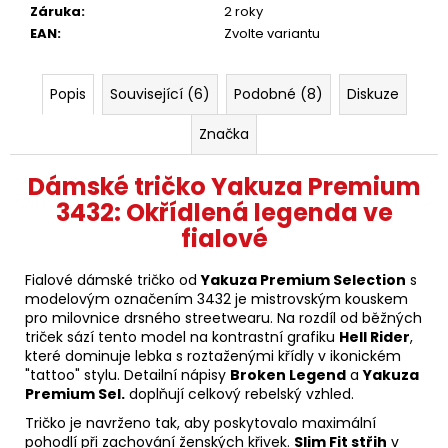
Záruka
:
2 roky
EAN
:
Zvolte variantu
Popis
Související (6)
Podobné (8)
Diskuze
Značka
Dámské tričko Yakuza Premium
3432: Okřídlená legenda ve
fialové
Fialové dámské tričko od
Yakuza Premium Selection
s
modelovým označením 3432 je mistrovským kouskem
pro milovnice drsného streetwearu. Na rozdíl od běžných
triček sází tento model na kontrastní grafiku
Hell Rider
,
které dominuje lebka s roztaženými křídly v ikonickém
"tattoo" stylu. Detailní nápisy
Broken Legend
a
Yakuza
Premium Sel.
doplňují celkový rebelský vzhled.
Tričko je navrženo tak, aby poskytovalo maximální
pohodlí při zachování ženských křivek.
Slim Fit střih
v