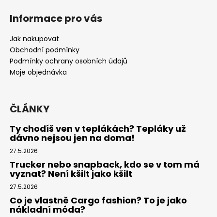
á
Informace pro vás
p
a
Jak nakupovat
t
Obchodní podmínky
í
Podmínky ochrany osobních údajů
Moje objednávka
ČLÁNKY
Ty chodíš ven v teplákách? Tepláky už
dávno nejsou jen na doma!
27.5.2026
Trucker nebo snapback, kdo se v tom má
vyznat? Není kšilt jako kšilt
27.5.2026
Co je vlastně Cargo fashion? To je jako
nákladní móda?