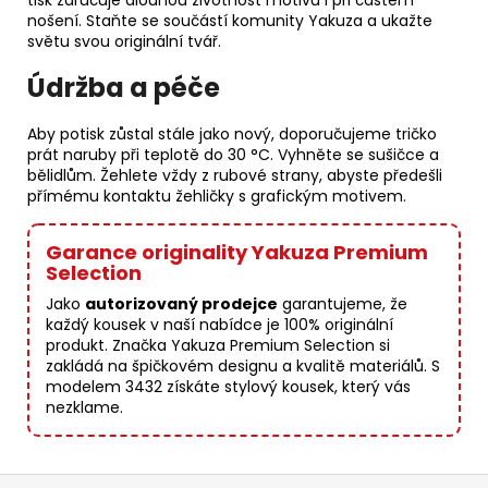
tisk zaručuje dlouhou životnost motivu i při častém
nošení. Staňte se součástí komunity Yakuza a ukažte
světu svou originální tvář.
Údržba a péče
Aby potisk zůstal stále jako nový, doporučujeme tričko
prát naruby při teplotě do 30 °C. Vyhněte se sušičce a
bělidlům. Žehlete vždy z rubové strany, abyste předešli
přímému kontaktu žehličky s grafickým motivem.
Garance originality Yakuza Premium
Selection
Jako
autorizovaný prodejce
garantujeme, že
každý kousek v naší nabídce je 100% originální
produkt. Značka Yakuza Premium Selection si
zakládá na špičkovém designu a kvalitě materiálů. S
modelem 3432 získáte stylový kousek, který vás
nezklame.
Z