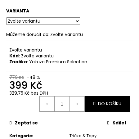
č
u
VARIANTA
j
e
m
e
Můžeme doručit do:
Zvolte variantu
Zvolte variantu
PÁNSKÉ
Kód:
Zvolte variantu
OLIVOVÉ
Značka:
Yakuza Premium Selection
TRIČKO
YAKUZA
PREMIUM
779 Kč
–48 %
BL-
399 Kč
204
-
329,75 Kč bez DPH
BROKEN
Měrná
LEGEND
DO KOŠÍKU
cena:
848
Kč
Zeptat se
Sdílet
Kategorie
:
Trička & Topy