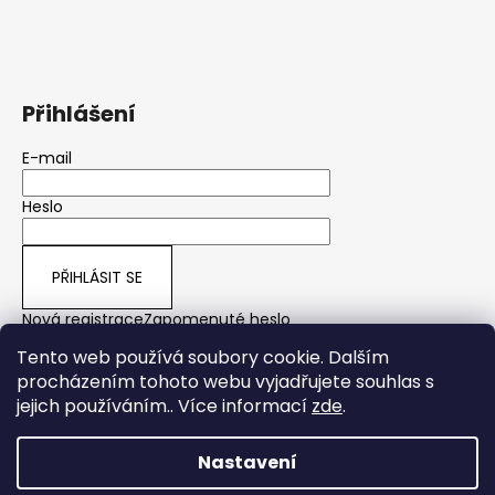
Přihlášení
E-mail
Heslo
PŘIHLÁSIT SE
Nová registrace
Zapomenuté heslo
Tento web používá soubory cookie. Dalším
procházením tohoto webu vyjadřujete souhlas s
jejich používáním.. Více informací
zde
.
yps
Nastavení
Vytvořil Shoptet