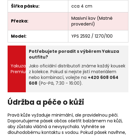
Šířka pásku:
cca 4 cm
Masivní kov (Matné
Přezka:
provedení)
Model:
YPS 2592 / 1270/100
Potřebujete poradit s výběrem Yakuza
outfitu?
Yakuza
Jako oficiální distributoři známe každý kousek
Premium
z kolekce. Pokud si nejste jistí materiálem
nebo kombinací, volejte na
+420 608 064
608
(Po-Pá, 7:30 - 16:00).
Údržba a péče o kůži
Pravá kůže vyžaduje minimální, ale pravidelnou péči.
Doporučujeme pásek občas ošetřit balzámem na kůži,
aby zůstala vláčná a nevysychala. Vyhněte se
dlouhodobému kontaktu s vodou. Pokud pásek navlhne,