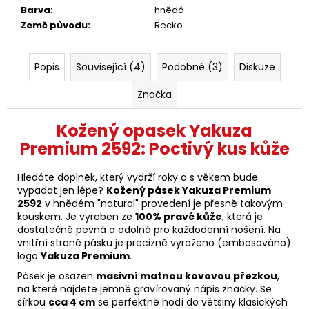
Barva
:
hnědá
Země původu
:
Řecko
Popis
Související (4)
Podobné (3)
Diskuze
Značka
Kožený opasek Yakuza
Premium 2592: Poctivý kus kůže
Hledáte doplněk, který vydrží roky a s věkem bude
vypadat jen lépe?
Kožený pásek Yakuza Premium
2592
v hnědém "natural" provedení je přesně takovým
kouskem. Je vyroben ze
100% pravé kůže
, která je
dostatečně pevná a odolná pro každodenní nošení. Na
vnitřní straně pásku je precizně vyraženo (embosováno)
logo
Yakuza Premium
.
Pásek je osazen
masivní matnou kovovou přezkou
,
na které najdete jemně gravírovaný nápis značky. Se
šířkou
cca 4 cm
se perfektně hodí do většiny klasických