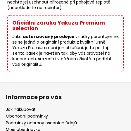
nechte jej uschnout přirozeně při pokojové teplotě
(nepokládejte na radiátor).
Oficiální záruka Yakuza Premium
Selection
Jako
autorizovaný prodejce
značky garantujeme,
že se jedná o originální produkt z kvalitní usně.
Yakuza Premium není jen oblečení, je to postoj.
Tento pásek je navržen tak, aby vás provázel na
koncertech, srazech i v běžném životě a podtrhl
vaši originalitu.
Z
á
Informace pro vás
p
a
Jak nakupovat
t
Obchodní podmínky
í
Podmínky ochrany osobních údajů
Moje objednávka