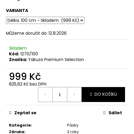
č
u
VARIANTA
j
e
m
e
Můžeme doručit do:
12.8.2026
Skladem
PÁNSKÉ
Kód:
1270/100
ŠEDÉ
Značka:
Yakuza Premium Selection
TRIČKO
YAKUZA
PREMIUM
999 Kč
YPS
3814
825,62 Kč bez DPH
–
Měrná
BORN
DO KOŠÍKU
cena:
TO
BURN
699
Zeptat se
Sdílet
Kč
Původně:
873
Kategorie
:
Pásky
Kč
Záruka
:
2 roky