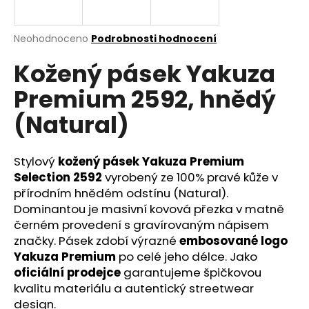
a
j
Průměrné
Neohodnoceno
Podrobnosti hodnocení
í
hodnocení
Kožený pásek Yakuza
produktu
t
je
?
Premium 2592, hnědý
0,0
z
(Natural)
5
hvězdiček.
Stylový
kožený pásek Yakuza Premium
HLEDAT
Selection 2592
vyrobený ze 100% pravé kůže v
přírodním hnědém odstínu (Natural).
Dominantou je masivní kovová přezka v matně
D
černém provedení s gravírovaným nápisem
o
značky. Pásek zdobí výrazné
embosované logo
p
Yakuza Premium
po celé jeho délce. Jako
o
oficiální prodejce
garantujeme špičkovou
r
kvalitu materiálu a autentický streetwear
u
design.