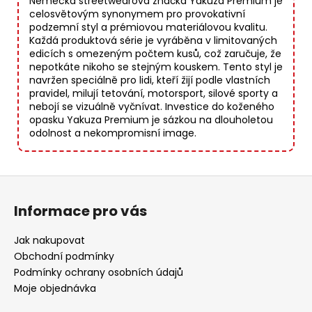
Německá streetwearová značka Yakuza Premium je
celosvětovým synonymem pro provokativní
podzemní styl a prémiovou materiálovou kvalitu.
Každá produktová série je vyráběna v limitovaných
edicích s omezeným počtem kusů, což zaručuje, že
nepotkáte nikoho se stejným kouskem. Tento styl je
navržen speciálně pro lidi, kteří žijí podle vlastních
pravidel, milují tetování, motorsport, silové sporty a
nebojí se vizuálně vyčnívat. Investice do koženého
opasku Yakuza Premium je sázkou na dlouholetou
odolnost a nekompromisní image.
Z
á
Informace pro vás
p
a
Jak nakupovat
t
Obchodní podmínky
í
Podmínky ochrany osobních údajů
Moje objednávka