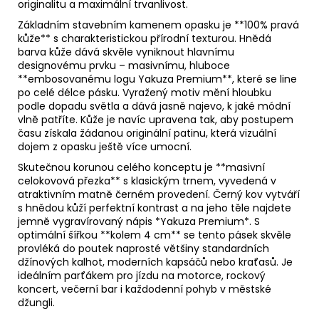
originalitu a maximální trvanlivost.
Základním stavebním kamenem opasku je **100% pravá
kůže** s charakteristickou přírodní texturou. Hnědá
barva kůže dává skvěle vyniknout hlavnímu
designovému prvku – masivnímu, hluboce
**embosovanému logu Yakuza Premium**, které se line
po celé délce pásku. Vyražený motiv mění hloubku
podle dopadu světla a dává jasně najevo, k jaké módní
vlně patříte. Kůže je navíc upravena tak, aby postupem
času získala žádanou originální patinu, která vizuální
dojem z opasku ještě více umocní.
Skutečnou korunou celého konceptu je **masivní
celokovová přezka** s klasickým trnem, vyvedená v
atraktivním matně černém provedení. Černý kov vytváří
s hnědou kůží perfektní kontrast a na jeho těle najdete
jemně vygravírovaný nápis *Yakuza Premium*. S
optimální šířkou **kolem 4 cm** se tento pásek skvěle
provléká do poutek naprosté většiny standardních
džínových kalhot, moderních kapsáčů nebo kraťasů. Je
ideálním parťákem pro jízdu na motorce, rockový
koncert, večerní bar i každodenní pohyb v městské
džungli.