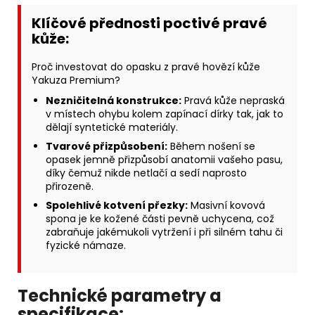
Klíčové přednosti poctivé pravé
kůže:
Proč investovat do opasku z pravé hovězí kůže
Yakuza Premium?
Nezničitelná konstrukce:
Pravá kůže nepraská
v místech ohybu kolem zapínací dírky tak, jak to
dělají syntetické materiály.
Tvarové přizpůsobení:
Během nošení se
opasek jemně přizpůsobí anatomii vašeho pasu,
díky čemuž nikde netlačí a sedí naprosto
přirozeně.
Spolehlivé kotvení přezky:
Masivní kovová
spona je ke kožené části pevně uchycena, což
zabraňuje jakémukoli vytržení i při silném tahu či
fyzické námaze.
Technické parametry a
specifikace: