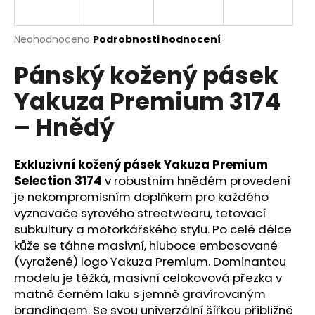
a
j
Průměrné
Neohodnoceno
Podrobnosti hodnocení
í
hodnocení
Pánský kožený pásek
produktu
t
je
?
Yakuza Premium 3174
0,0
z
– Hnědý
5
hvězdiček.
Exkluzivní kožený pásek Yakuza Premium
HLEDAT
Selection 3174
v robustním hnědém provedení
je nekompromisním doplňkem pro každého
vyznavače syrového streetwearu, tetovací
D
subkultury a motorkářského stylu. Po celé délce
o
kůže se táhne masivní, hluboce embosované
p
(vyražené) logo Yakuza Premium. Dominantou
o
modelu je těžká, masivní celokovová přezka v
r
matně černém laku s jemně gravírovaným
u
brandingem. Se svou univerzální šířkou přibližně