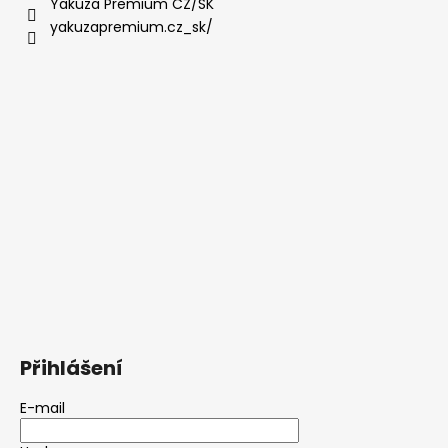
Yakuza Premium CZ/SK
yakuzapremium.cz_sk/
Přihlášení
E-mail