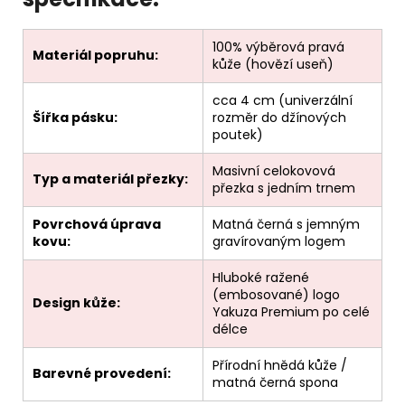
100% výběrová pravá
Materiál popruhu:
kůže (hovězí useň)
cca 4 cm (univerzální
Šířka pásku:
rozměr do džínových
poutek)
Masivní celokovová
Typ a materiál přezky:
přezka s jedním trnem
Povrchová úprava
Matná černá s jemným
kovu:
gravírovaným logem
Hluboké ražené
(embosované) logo
Design kůže:
Yakuza Premium po celé
délce
Přírodní hnědá kůže /
Barevné provedení:
matná černá spona