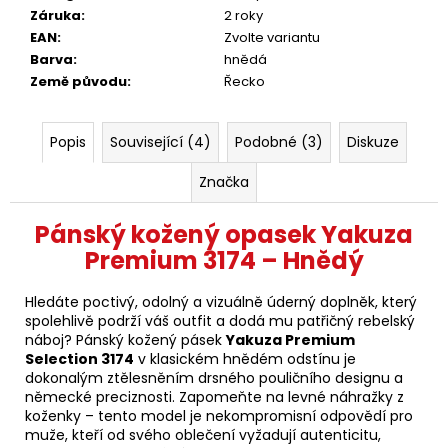
Záruka
:
2 roky
EAN
:
Zvolte variantu
Barva
:
hnědá
Země původu
:
Řecko
Popis
Související (4)
Podobné (3)
Diskuze
Značka
Pánský kožený opasek Yakuza
Premium 3174 – Hnědý
Hledáte poctivý, odolný a vizuálně úderný doplněk, který
spolehlivě podrží váš outfit a dodá mu patřičný rebelský
náboj? Pánský kožený pásek
Yakuza Premium
Selection 3174
v klasickém hnědém odstínu je
dokonalým ztělesněním drsného pouličního designu a
německé preciznosti. Zapomeňte na levné náhražky z
koženky – tento model je nekompromisní odpovědí pro
muže, kteří od svého oblečení vyžadují autenticitu,