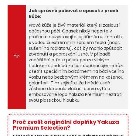
Jak správně pečovat o opasek z pravé
kůže:
Pravá kůže je živý materiál, který si zaslouží
občasnou péči. Opasek nikdy neperte v
pračce a nevystavujte jej přímému kontaktu
s vodou či extrémním zdrojem tepla (např.
sušení na radiátoru), což by mohlo způsobit
ztvrdnutí a popraskání usně. V případě
TIP
znečištění otřete pásek pouze vlhkým
hadříkem. Jednou za čas doporučujeme kůži
ošetřit speciálním balzámem na bázi včelího
vosku nebo bezbarvým krémem na koženou
galanterii. Tím zajistíte, že hnědá useň
zůstane dokonale vláčná, barva sytá a
embosované logo Yakuza Premium neztratí
svou plastickou hloubku.
Proč zvolit originální doplňky Yakuza
Premium Selection?