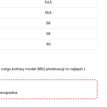
54,5
55,5
58
58
60
cargo kraťasy model 3852 představují to nejlepší z
 nezapadne.