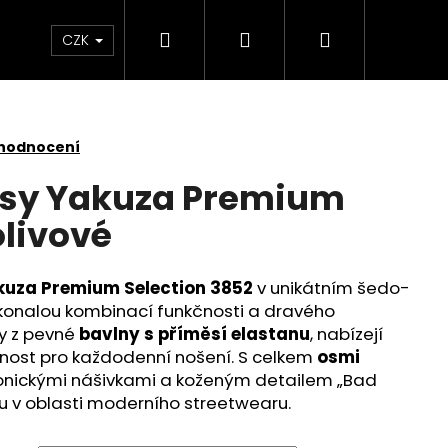
Hledat
Přihlášení
Nákupní
Kontakt
Velkoobchod
Obchodní podmínk
CZK
košík
 hodnocení
asy Yakuza Premium
livové
kuza Premium Selection 3852
v unikátním šedo-
konalou kombinací funkčnosti a dravého
y z pevné
bavlny s příměsí elastanu
, nabízejí
nost pro každodenní nošení. S celkem
osmi
ikonickými nášivkami a koženým detailem „Bad
čku v oblasti moderního streetwearu.
 YAKUZA PREMIUM