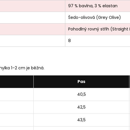
97 % bavlna, 3 % elastan
Šedo-olivová (Grey Olive)
Pohodlný rovný střih (Straight 
8
ylka 1–2 cm je běžná.
Pas
40,5
42,5
43,5