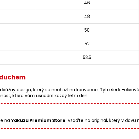
46
48
50
52
53,5
m duchem
ážný design, který se neohlíží na konvence. Tyto šedo-olivové 
kčnost, která vám usnadní každý letní den.
ně na
Yakuza Premium Store
. Vsaďte na originál, který v davu