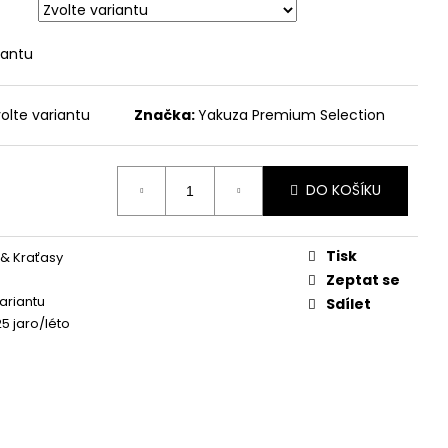
DRÉ
 Kč
iantu
olte variantu
Značka:
Yakuza Premium Selection
DO KOŠÍKU
Tisk
 & Kraťasy
Zeptat se
variantu
Sdílet
5 jaro/léto