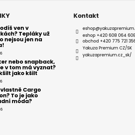
NKY
Kontakt
odíš ven v
eshop
@
yakuzapremium.
ákách? Tepláky už
eshop +420 608 064 608
 nejsou jen na
obchod +420 775 721 35
a!
Yakuza Premium CZ/SK
26
yakuzapremium.cz_sk/
ker nebo snapback,
se v tom má vyznat?
šilt jako kšilt
26
 vlastně Cargo
on? To je jako
adní móda?
26