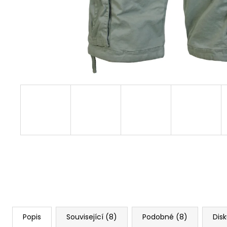
PREMIUM YPS 3916 – FLAMING CUTS
749 Kč
Původně:
848 Kč
Popis
Související (8)
Podobné (8)
Dis