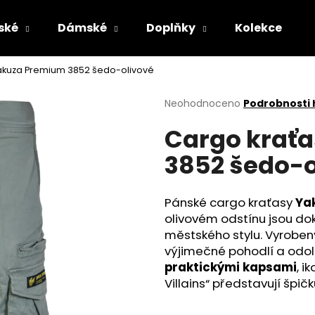
ské
Dámské
Doplňky
Kolekce
akuza Premium 3852 šedo-olivové
Co potřebujete najít?
Průměrné
Neohodnoceno
Podrobnosti
hodnocení
Cargo krať
produktu
HLEDAT
je
3852 šedo-o
0,0
z
5
Doporučujeme
hvězdiček.
Pánské cargo kraťasy
Ya
olivovém odstínu jsou do
městského stylu. Vyroben
výjimečné pohodlí a odol
praktickými kapsami
, 
Villains“ představují špi
DÁMSKÉ MINIŠATY YAKUZA PREMIUM
CARGO KRAŤASY