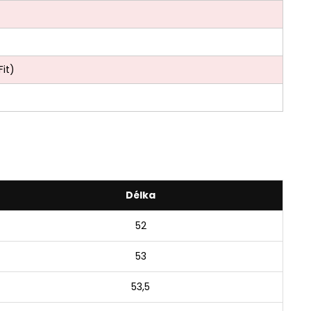
Fit)
Délka
52
53
53,5