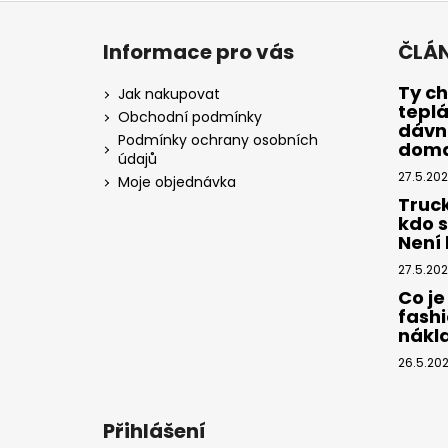
Z
á
Informace pro vás
ČLÁ
p
a
Ty ch
Jak nakupovat
tepl
t
Obchodní podmínky
dávno
í
Podmínky ochrany osobních
dom
údajů
27.5.20
Moje objednávka
Truc
kdo 
Není k
27.5.20
Co je
fashi
nákl
26.5.20
Přihlášení