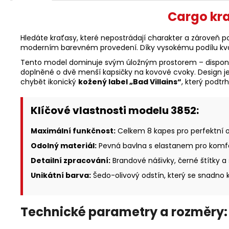
Cargo kra
Hledáte kraťasy, které nepostrádají charakter a zároveň
moderním barevném provedení. Díky vysokému podílu kvalit
Tento model dominuje svým úložným prostorem – dispo
doplněné o dvě menší kapsičky na kovové cvoky. Design j
chybět ikonický
kožený label „Bad Villains“
, který podtr
Klíčové vlastnosti modelu 3852:
Maximální funkčnost:
Celkem 8 kapes pro perfektní o
Odolný materiál:
Pevná bavlna s elastanem pro komfo
Detailní zpracování:
Brandové nášivky, černé štítky a 
Unikátní barva:
Šedo-olivový odstín, který se snadno 
Technické parametry a rozměry: