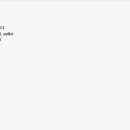
cz
, velko
6