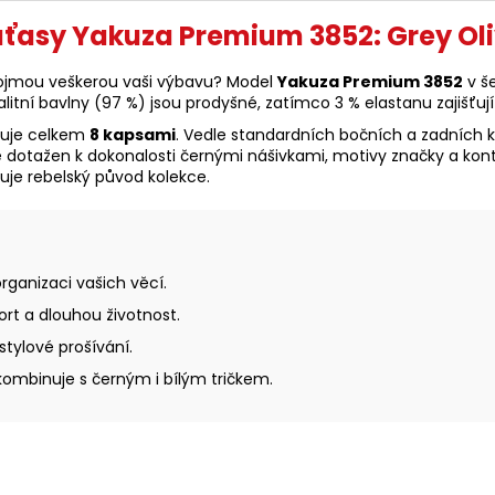
ťasy Yakuza Premium 3852: Grey Oli
 pojmou veškerou vaši výbavu? Model
Yakuza Premium 3852
v še
ní bavlny (97 %) jsou prodyšné, zatímco 3 % elastanu zajišťují
nuje celkem
8 kapsami
. Vedle standardních bočních a zadních 
e dotažen k dokonalosti černými nášivkami, motivy značky a ko
huje rebelský původ kolekce.
rganizaci vašich věcí.
rt a dlouhou životnost.
stylové prošívání.
kombinuje s černým i bílým tričkem.