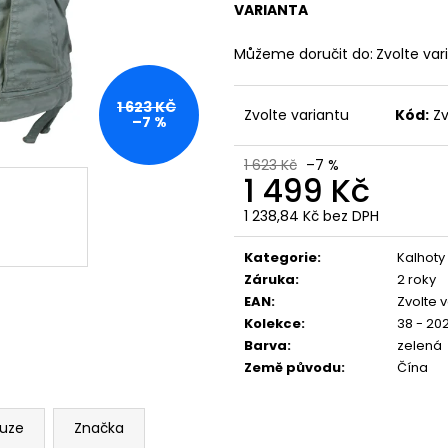
3530 NATUR - GLOSSY SKULL
GREY BLUE - MO
VARIANTA
499 Kč
1 499 Kč
Původně:
856 Kč
Původně:
1 749
Můžeme doručit do:
Zvolte var
1 623 KČ
Zvolte variantu
Kód:
Zv
–7 %
1 623 Kč
–7 %
1 499 Kč
1 238,84 Kč bez DPH
Měrná
cena:
Kategorie
:
Kalhoty
Záruka
:
2 roky
EAN
:
Zvolte 
Kolekce
:
38 - 202
Barva
:
zelená
Země původu
:
Čína
kuze
Značka