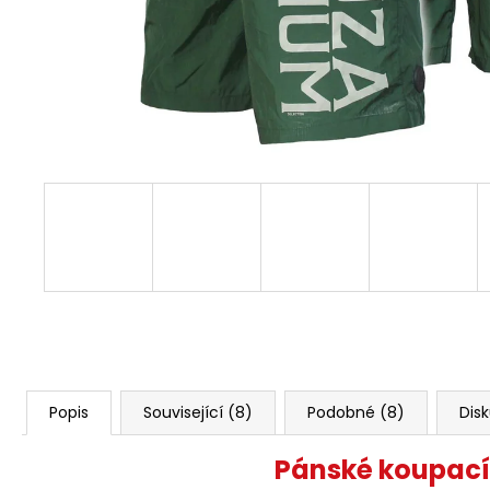
BORN TO BURN – OLIVOVÁ
2 449 Kč
Popis
Související (8)
Podobné (8)
Dis
Pánské koupací