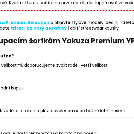
arvě. Kvalita, kterou ucítíte na první dotek, dostupná nyní ve
za Premium Selection
a objevte stylové modely ideální na léto
jdete
trička
,
kalhoty a kraťasy
i další streetwear kousky.
koupacím šortkám Yakuza Premium Y
ružné?
likostmi, doporučujeme zvolit raději větší velikost.
zadní kapsu.
k vodě, ale také na pláž, dovolenou nebo běžné letní nošení.
poskytuje dostatek prostoru a komfort při nošení.