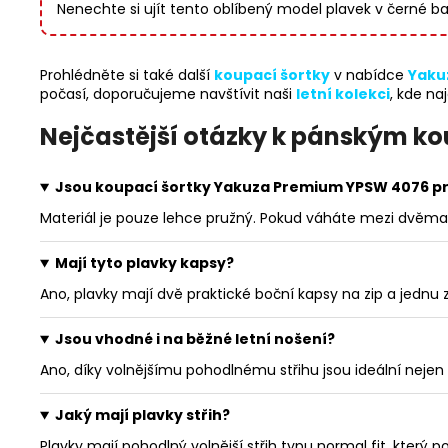
Nenechte si ujít tento oblíbený model plavek v černé b
Prohlédněte si také další
koupací šortky
v nabídce
Yaku
počasí, doporučujeme navštívit naši
letní kolekci
, kde na
Nejčastější otázky k pánským 
Jsou koupací šortky Yakuza Premium YPSW 4076 p
Materiál je pouze lehce pružný. Pokud váháte mezi dvěma ve
Mají tyto plavky kapsy?
Ano, plavky mají dvě praktické boční kapsy na zip a jednu 
Jsou vhodné i na běžné letní nošení?
Ano, díky volnějšímu pohodlnému střihu jsou ideální nejen 
Jaký mají plavky střih?
Plavky mají pohodlný volnější střih typu normal fit, který 