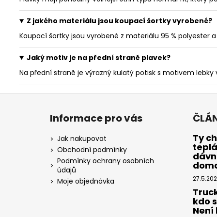
Z jakého materiálu jsou koupací šortky vyrobené?
Koupací šortky jsou vyrobené z materiálu 95 % polyester a 
Jaký motiv je na přední straně plavek?
Na přední straně je výrazný kulatý potisk s motivem lebky
Z
á
Informace pro vás
ČLÁ
p
a
Ty ch
Jak nakupovat
tepl
t
Obchodní podmínky
dávno
í
Podmínky ochrany osobních
dom
údajů
27.5.20
Moje objednávka
Truc
kdo 
Není k