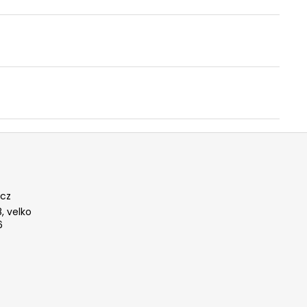
cz
, velko
6