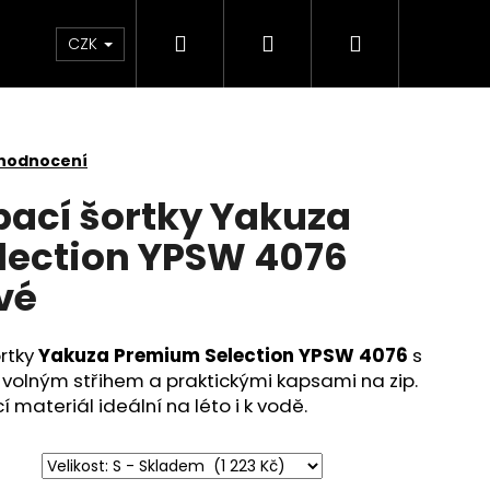
Hledat
Přihlášení
Nákupní
Kontakt
Velkoobchod
Obchodní podmínk
CZK
košík
 hodnocení
ací šortky Yakuza
lection YPSW 4076
vé
ortky
Yakuza Premium Selection YPSW 4076
s
volným střihem a praktickými kapsami na zip.
 materiál ideální na léto i k vodě.
É TRIČKO YAKUZA