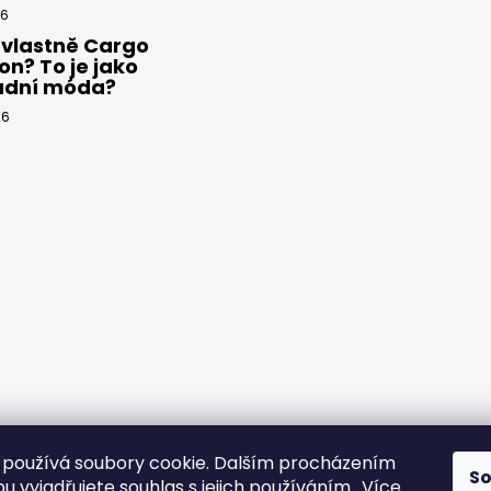
26
 vlastně Cargo
on? To je jako
adní móda?
26
používá soubory cookie. Dalším procházením
S
 vyjadřujete souhlas s jejich používáním.. Více