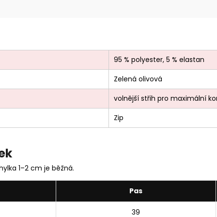
95 % polyester, 5 % elastan
Zelená olivová
volnější střih pro maximální k
Zip
ek
ylka 1–2 cm je běžná.
Pas
39