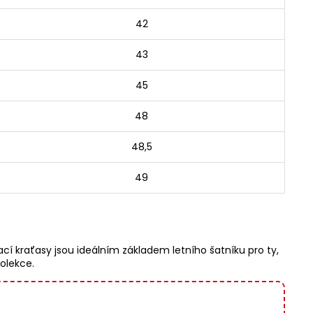
42
43
45
48
48,5
49
kraťasy jsou ideálním základem letního šatníku pro ty,
kolekce.