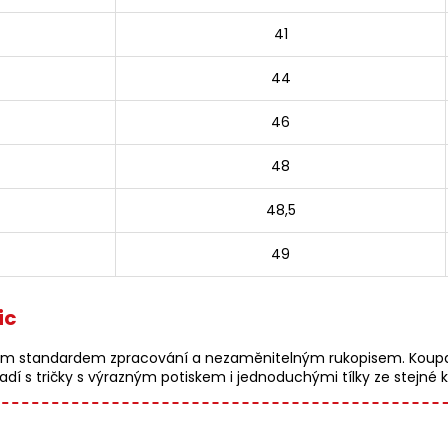
41
44
46
48
48,5
49
ic
m standardem zpracování a nezaměnitelným rukopisem. Koupací 
ladí s tričky s výrazným potiskem i jednoduchými tílky ze stejné 