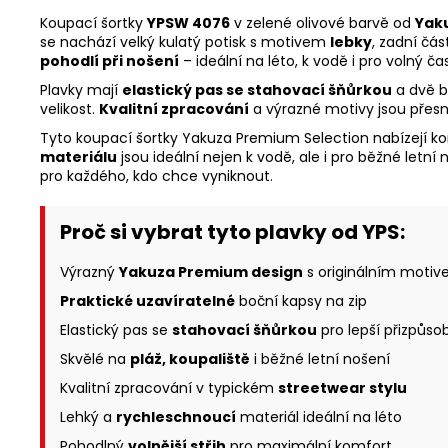
Koupací šortky
YPSW 4076
v zelené olivové barvě od
Yak
se nachází velký kulatý potisk s motivem
lebky
, zadní čás
pohodlí při nošení
– ideální na léto, k vodě i pro volný čas
Plavky mají
elastický pas se stahovací šňůrkou
a dvě 
velikost.
Kvalitní zpracování
a výrazné motivy jsou přes
Tyto koupací šortky Yakuza Premium Selection nabízejí 
materiálu
jsou ideální nejen k vodě, ale i pro běžné letní 
pro každého, kdo chce vyniknout.
Proč si vybrat tyto plavky od YPS:
Výrazný
Yakuza Premium design
s originálním motiv
Praktické uzavíratelné
boční kapsy na zip
Elastický pas se
stahovací šňůrkou
pro lepší přizpůso
Skvělé na
pláž, koupaliště
i běžné letní nošení
Kvalitní zpracování v typickém
streetwear stylu
Lehký a
rychleschnoucí
materiál ideální na léto
Pohodlný
volnější střih
pro maximální komfort