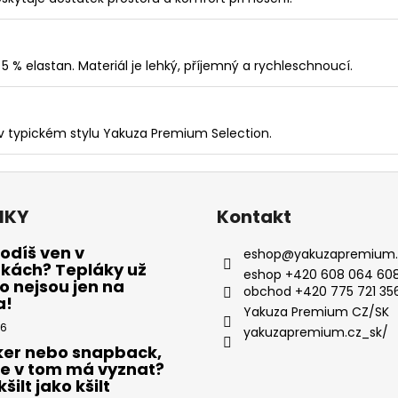
5 % elastan. Materiál je lehký, příjemný a rychleschnoucí.
 v typickém stylu Yakuza Premium Selection.
NKY
Kontakt
odíš ven v
eshop
@
yakuzapremium.
ákách? Tepláky už
eshop +420 608 064 608
 nejsou jen na
obchod +420 775 721 35
a!
Yakuza Premium CZ/SK
26
yakuzapremium.cz_sk/
ker nebo snapback,
se v tom má vyznat?
šilt jako kšilt