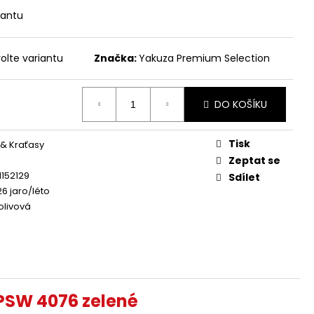
 - BROKEN LEGEND
iantu
olte variantu
Značka:
Yakuza Premium Selection
DO KOŠÍKU
Tisk
 & Kraťasy
Zeptat se
152129
Sdílet
26 jaro/léto
olivová
PSW 4076 zelené