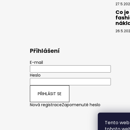
27.5.20
Co je
fashi
nákl
26.5.20
Přihlášení
E-mail
Heslo
PŘIHLÁSIT SE
Nová registrace
Zapomenuté heslo
Tento web 
tohoto webu