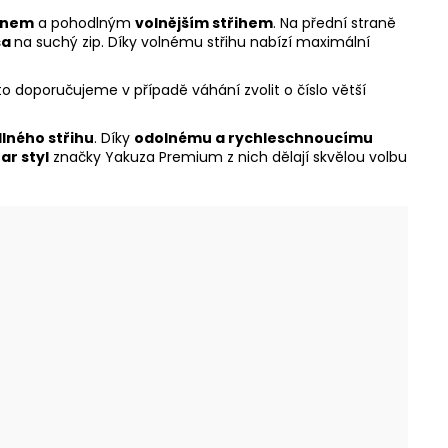
gnem
a pohodlným
volnějším střihem
. Na přední straně
sa
na suchý zip. Díky volnému střihu nabízí maximální
roto doporučujeme v případě váhání zvolit o číslo větší
lného střihu
. Díky
odolnému a rychleschnoucímu
ar styl
značky Yakuza Premium z nich dělají skvělou volbu