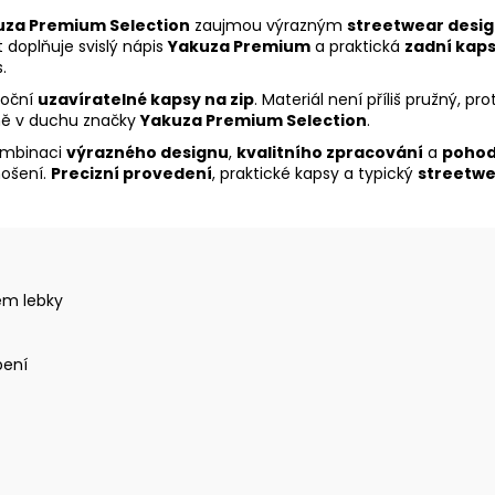
uza Premium Selection
zaujmou výrazným
streetwear desi
t doplňuje svislý nápis
Yakuza Premium
a praktická
zadní kap
.
boční
uzavíratelné kapsy na zip
. Materiál není příliš pružný, p
ně v duchu značky
Yakuza Premium Selection
.
kombinaci
výrazného designu
,
kvalitního zpracování
a
pohod
nošení.
Precizní provedení
, praktické kapsy a typický
streetwe
em lebky
bení