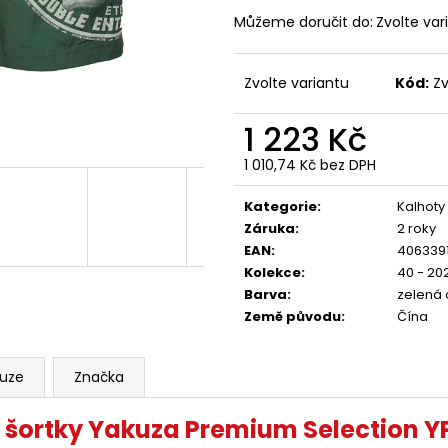
YAKUZA PREMIUM 4071C, WOODLAND
PREMIUM BL-204
CAMO
Můžeme doručit do:
Zvolte var
848 Kč
749 Kč
Zvolte variantu
Kód:
Zv
1 223 Kč
1 010,74 Kč bez DPH
Měrná
cena:
Kategorie
:
Kalhoty
Záruka
:
2 roky
EAN
:
4063391
Kolekce
:
40 - 20
Barva
:
zelená 
Země původu
:
Čína
kuze
Značka
 šortky Yakuza Premium Selection Y