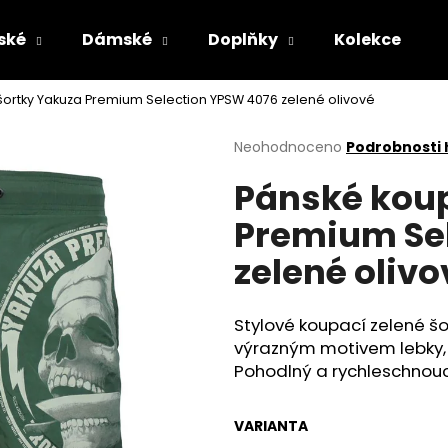
ské
Dámské
Doplňky
Kolekce
šortky Yakuza Premium Selection YPSW 4076 zelené olivové
Co potřebujete najít?
Průměrné
Neohodnoceno
Podrobnosti
hodnocení
Pánské koup
produktu
HLEDAT
je
Premium Se
0,0
z
zelené olivo
5
Doporučujeme
hvězdiček.
Stylové koupací zelené š
výrazným motivem lebky, 
Pohodlný a rychleschnoucí
VARIANTA
MASKÁČOVÁ TRUCKER KŠILTOVKA
PÁNSKÉ OLIVOV