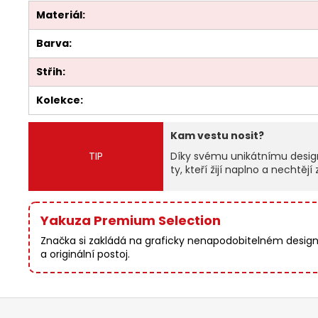
Materiál:
Barva:
Střih:
Kolekce:
Kam vestu nosit?
TIP
Díky svému unikátnímu designu
ty, kteří žijí naplno a nechtěj
Yakuza Premium Selection
Značka si zakládá na graficky nenapodobitelném designu,
a originální postoj.
Z