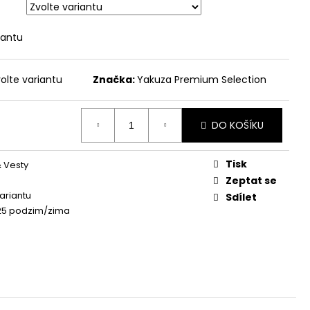
 ŽLUTÁ
iantu
olte variantu
Značka:
Yakuza Premium Selection
DO KOŠÍKU
Tisk
 Vesty
Zeptat se
variantu
Sdílet
25 podzim/zima