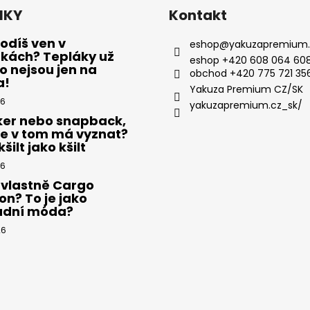
NKY
Kontakt
odíš ven v
eshop
@
yakuzapremium.
ákách? Tepláky už
eshop +420 608 064 608
 nejsou jen na
obchod +420 775 721 35
a!
Yakuza Premium CZ/SK
26
yakuzapremium.cz_sk/
ker nebo snapback,
se v tom má vyznat?
šilt jako kšilt
26
 vlastně Cargo
on? To je jako
adní móda?
26