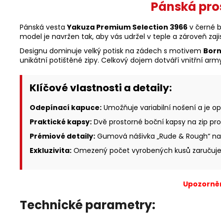
Pánská pro
Pánská vesta
Yakuza Premium Selection 3966
v černé b
model je navržen tak, aby vás udržel v teple a zároveň zaj
Designu dominuje velký potisk na zádech s motivem
Born
unikátní potištěné zipy. Celkový dojem dotváří vnitřní ar
Klíčové vlastnosti a detaily:
Odepínací kapuce:
Umožňuje variabilní nošení a je o
Praktické kapsy:
Dvě prostorné boční kapsy na zip pro
Prémiové detaily:
Gumová nášivka „Rude & Rough“ na s
Exkluzivita:
Omezený počet vyrobených kusů zaručuje 
Upozorněn
Technické parametry: