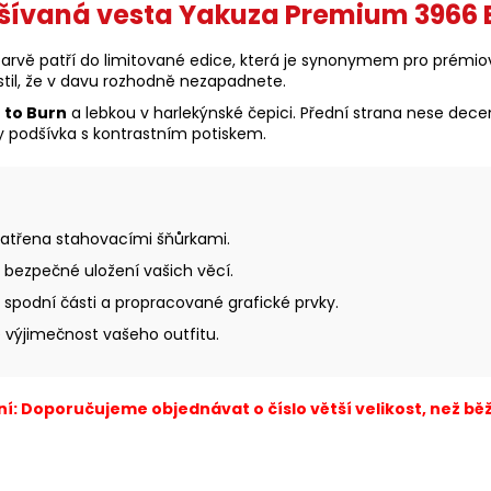
šívaná vesta Yakuza Premium 3966 B
arvě patří do limitované edice, která je synonymem pro prémiov
istil, že v davu rozhodně nezapadnete.
 to Burn
a lebkou v harlekýnské čepici. Přední strana nese decen
my podšívka s kontrastním potiskem.
patřena stahovacími šňůrkami.
 bezpečné uložení vašich věcí.
podní části a propracované grafické prvky.
výjimečnost vašeho outfitu.
í: Doporučujeme objednávat o číslo větší velikost, než běž