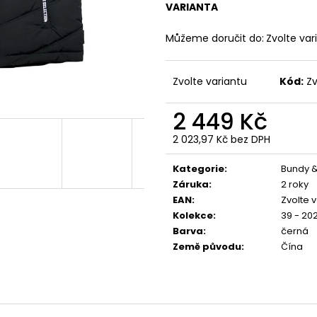
PREMIUM YPJO 4029
BORN TO BURN –
VARIANTA
1 591 Kč
2 449 Kč
Můžeme doručit do:
Zvolte var
Zvolte variantu
Kód:
Zv
2 449 Kč
2 023,97 Kč bez DPH
Měrná
cena:
Kategorie
:
Bundy &
Záruka
:
2 roky
EAN
:
Zvolte 
Kolekce
:
39 - 20
Barva
:
černá
Země původu
:
Čína