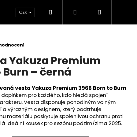
Hledat
Přihlášení
Nákupní
Kontakt
Velkoobchod
Obchodní podmínk
CZK
košík
 hodnocení
ta Yakuza Premium
o Burn – černá
vaná vesta Yakuza Premium 3966 Born to Burn
m doplňkem pro každého, kdo hledá spojení
harakteru. Vesta disponuje pohodlným volným
í a výrazným designem, který podtrhuje
ému materiálu poskytuje spolehlivou ochranu proti
dělá ideální kousek pro sezónu podzim/zima 2025.
YAKUZA PREMIUM 3966