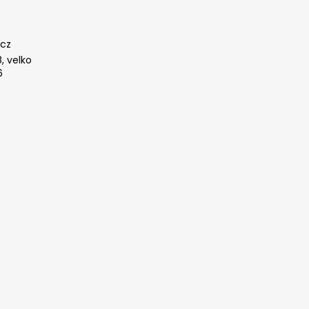
cz
, velko
6