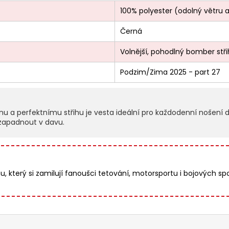
100% polyester (odolný větru 
Černá
Volnější, pohodlný bomber stři
Podzim/Zima 2025 - part 27
 a perfektnímu střihu je vesta ideální pro každodenní nošení d
í zapadnout v davu.
 který si zamilují fanoušci tetování, motorsportu i bojových sp