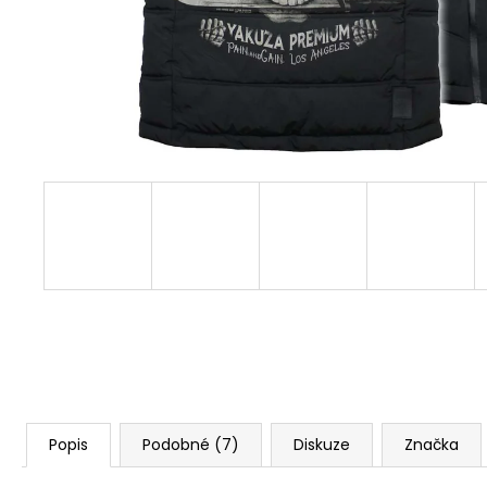
3228 OLIVOVĚ ZELENÉ
1 499 Kč
Původně:
1 623 Kč
Popis
Podobné (7)
Diskuze
Značka