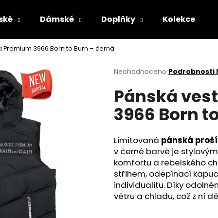
ské
Dámské
Doplňky
Kolekce
a Premium 3966 Born to Burn – černá
Co potřebujete najít?
Průměrné
Neohodnoceno
Podrobnosti
hodnocení
Pánská ves
produktu
HLEDAT
je
3966 Born t
0,0
z
5
Doporučujeme
hvězdiček.
Limitovaná
pánská proší
v černé barvě je stylový
komfortu a rebelského c
střihem, odepínací kapuc
individualitu. Díky odoln
větru a chladu, což z ní 
ČERNÉ PÁNSKÉ TEPLÁKY YAKUZA
PÁNSKÁ VESTA 