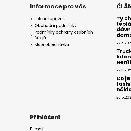
á
Informace pro vás
ČLÁ
p
a
Ty ch
Jak nakupovat
tepl
t
Obchodní podmínky
dávno
í
Podmínky ochrany osobních
dom
údajů
27.5.20
Moje objednávka
Truc
kdo 
Není k
27.5.20
Co je
fashi
nákl
26.5.20
Přihlášení
E-mail