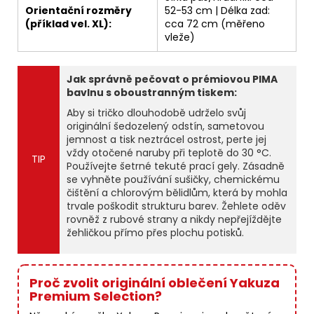
Orientační rozměry
52-53 cm | Délka zad:
(příklad vel. XL):
cca 72 cm (měřeno
vleže)
Jak správně pečovat o prémiovou PIMA
bavlnu s oboustranným tiskem:
Aby si tričko dlouhodobě udrželo svůj
originální šedozelený odstín, sametovou
jemnost a tisk neztrácel ostrost, perte jej
vždy otočené naruby při teplotě do 30 °C.
TIP
Používejte šetrné tekuté prací gely. Zásadně
se vyhněte používání sušičky, chemickému
čištění a chlorovým bělidlům, která by mohla
trvale poškodit strukturu barev. Žehlete oděv
rovněž z rubové strany a nikdy nepřejíždějte
žehličkou přímo přes plochu potisků.
Proč zvolit originální oblečení Yakuza
Premium Selection?