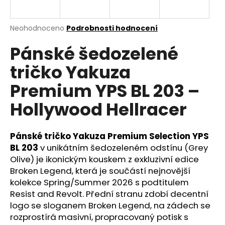
a
j
Průměrné
Neohodnoceno
Podrobnosti hodnocení
í
hodnocení
Pánské šedozelené
produktu
t
je
?
tričko Yakuza
0,0
z
Premium YPS BL 203 –
5
hvězdiček.
Hollywood Hellracer
HLEDAT
Pánské tričko Yakuza Premium Selection YPS
BL 203
v unikátním šedozeleném odstínu (Grey
Olive) je ikonickým kouskem z exkluzivní edice
D
o
Broken Legend, která je součástí nejnovější
p
kolekce Spring/Summer 2026 s podtitulem
o
Resist and Revolt. Přední stranu zdobí decentní
r
logo se sloganem Broken Legend, na zádech se
u
rozprostírá masivní, propracovaný potisk s