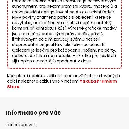
Německá značka Yakuza Premium je celosvětovým
synonymem pro nekompromisní kvalitu materiálů a
dravý pouliční design. Investice do exkluzivní řady z
PIMA bavlny znamená pořídit si oblečení, které se
nevytahá, neztratí barvu a nabízí nepřekonatelný
komfort při kontaktu s kůží. Výrazné grafické motivy
jsou chráněny autorskými právy a díky přísně
limitovaným edicím zaručují svému nositeli
stoprocentní originalitu v jakékoliv společnosti.
Oblečení je ideální pro každodenní nošení, na párty,
do baru, do fitka i na motorku – zkrátka pro lidi, kteří
žijí naplno a nechtějí zapadnout v davu.
Kompletní nabídku velikostí a nejnovějších limitovaných
edicí naleznete exkluzivně v našem
Yakuza Premium
Store
.
Z
á
Informace pro vás
p
a
Jak nakupovat