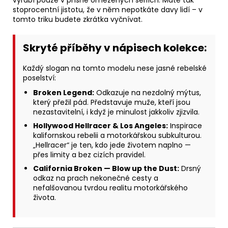
vyrábí pouze v přísně omezených sériích. Máte tak
stoprocentní jistotu, že v něm nepotkáte davy lidí – v
tomto triku budete zkrátka vyčnívat.
Skryté příběhy v nápisech kolekce:
Každý slogan na tomto modelu nese jasné rebelské
poselství:
Broken Legend:
Odkazuje na nezdolný mýtus,
který přežil pád. Představuje muže, kteří jsou
nezastavitelní, i když je minulost jakkoliv zjizvila.
Hollywood Hellracer & Los Angeles:
Inspirace
kalifornskou rebelii a motorkářskou subkulturou.
„Hellracer“ je ten, kdo jede životem naplno —
přes limity a bez cizích pravidel.
California Broken — Blow up the Dust:
Drsný
odkaz na prach nekonečné cesty a
nefalšovanou tvrdou realitu motorkářského
života.