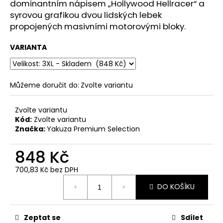
č
dominantním nápisem „Hollywood Hellracer“ a
u
syrovou grafikou dvou lidských lebek
j
propojených masivními motorovými bloky.
e
m
VARIANTA
e
PÁNSKÉ
Můžeme doručit do:
Zvolte variantu
ŠEDÉ
TRIČKO
Zvolte variantu
YAKUZA
PREMIUM
Kód:
Zvolte variantu
YPS
Značka:
Yakuza Premium Selection
3814
–
848 Kč
BORN
TO
BURN
700,83 Kč bez DPH
Měrná
699
DO KOŠÍKU
cena:
Kč
Původně:
873
Kč
Zeptat se
Sdílet