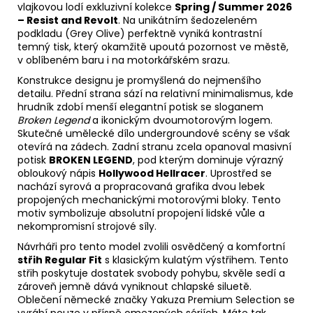
vlajkovou lodí exkluzivní kolekce
Spring / Summer 2026
– Resist and Revolt
. Na unikátním šedozeleném
podkladu (Grey Olive) perfektně vyniká kontrastní
temný tisk, který okamžitě upoutá pozornost ve městě,
v oblíbeném baru i na motorkářském srazu.
Konstrukce designu je promyšlená do nejmenšího
detailu. Přední strana sází na relativní minimalismus, kde
hrudník zdobí menší elegantní potisk se sloganem
Broken Legend
a ikonickým dvoumotorovým logem.
Skutečné umělecké dílo undergroundové scény se však
otevírá na zádech. Zadní stranu zcela opanoval masivní
potisk
BROKEN LEGEND
, pod kterým dominuje výrazný
obloukový nápis
Hollywood Hellracer
. Uprostřed se
nachází syrová a propracovaná grafika dvou lebek
propojených mechanickými motorovými bloky. Tento
motiv symbolizuje absolutní propojení lidské vůle a
nekompromisní strojové síly.
Návrháři pro tento model zvolili osvědčený a komfortní
střih Regular Fit
s klasickým kulatým výstřihem. Tento
střih poskytuje dostatek svobody pohybu, skvěle sedí a
zároveň jemně dává vyniknout chlapské siluetě.
Oblečení německé značky Yakuza Premium Selection se