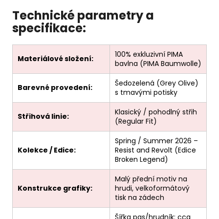
Technické parametry a
specifikace:
100% exkluzivní PIMA
Materiálové složení:
bavlna (PIMA Baumwolle)
Šedozelená (Grey Olive)
Barevné provedení:
s tmavými potisky
Klasický / pohodlný střih
Střihová linie:
(Regular Fit)
Spring / Summer 2026 –
Kolekce / Edice:
Resist and Revolt (Edice
Broken Legend)
Malý přední motiv na
Konstrukce grafiky:
hrudi, velkoformátový
tisk na zádech
Šířka pas/hrudník: cca