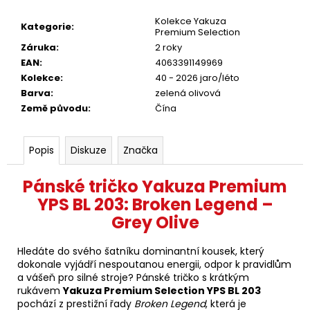
Kolekce Yakuza
Kategorie
:
Premium Selection
Záruka
:
2 roky
EAN
:
4063391149969
Kolekce
:
40 - 2026 jaro/léto
Barva
:
zelená olivová
Země původu
:
Čína
Popis
Diskuze
Značka
Pánské tričko Yakuza Premium
YPS BL 203: Broken Legend –
Grey Olive
Hledáte do svého šatníku dominantní kousek, který
dokonale vyjádří nespoutanou energii, odpor k pravidlům
a vášeň pro silné stroje? Pánské tričko s krátkým
rukávem
Yakuza Premium Selection YPS BL 203
pochází z prestižní řady
Broken Legend
, která je