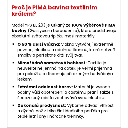
Proč je PIMA bavlna textilním
králem?
Model YPS BL 203 je utkaný ze
100% výběrové PIMA
bavlny
(Gossypium barbadense), která představuje
absolutní světovou špičku mezi materiály:
O 50 % delší vlákna:
Vlákna vytvářejí extrémně
pevnou, hladkou a odolnou tkaninu, která netvoří
žmolky a perfektně drží svůj tvar.
Mimořádná sametová hebkost:
Textilie je
neuvěřitelně jemná na dotek, je velmi příjemná
pro pokožku a disponuje přirozeným hedvábným
leskem.
Extrémní odolnost barev:
Materiál je vysoce
odolný vůči opotřebení a častému praní, takže si
šedozelený odstín zachovává svou hloubku.
Dokonalá prodyšnost:
Výborně odvádí vlhkost
a dýchá, což z trika činí ideálního parťáka pro
teplé letní dny i náročné tréninky.