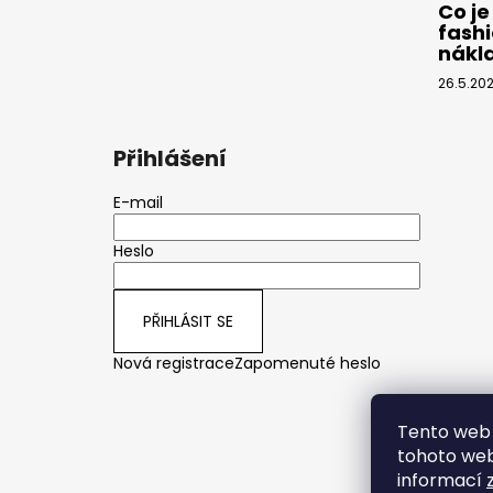
Co je
fashi
nákl
26.5.20
Přihlášení
E-mail
Heslo
PŘIHLÁSIT SE
Nová registrace
Zapomenuté heslo
Tento web 
tohoto webu
informací