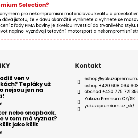
remium Selection?
ymem pro nekompromisní materiálovou kvalitu a provokativní d
m dává jistotu, že v davu okamžitě vyniknete a vyhnete se mas
ení z řady PIMA bavlny je skvělou investicí do trvanlivého stylu.
žijí život naplno, vyznávají tetování, motorsport a nekompromisní st
NKY
Kontakt
odíš ven v
eshop
@
yakuzapremium.
ákách? Tepláky už
eshop +420 608 064 608
 nejsou jen na
obchod +420 775 721 35
a!
Yakuza Premium CZ/SK
26
yakuzapremium.cz_sk/
ker nebo snapback,
se v tom má vyznat?
šilt jako kšilt
26