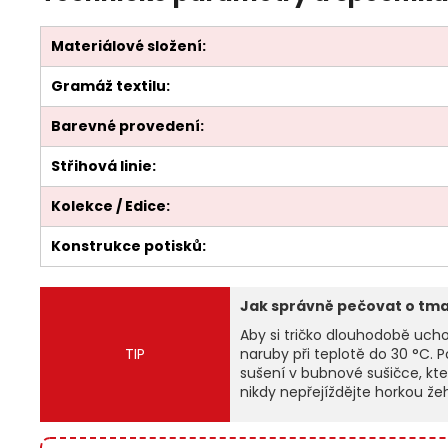
Materiálové složení:
Gramáž textilu:
Barevné provedení:
Střihová linie:
Kolekce / Edice:
Konstrukce potisků:
Jak správně pečovat o tm
Aby si tričko dlouhodobě uch
TIP
naruby při teplotě do 30 °C. 
sušení v bubnové sušičce, kte
nikdy nepřejíždějte horkou že