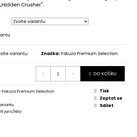
 - BROKEN LEGEND
„Hidden Crusher".
iantu
olte variantu
Značka:
Yakuza Premium Selection
DO KOŠÍKU
Tisk
 Yakuza Premium Selection
Zeptat se
variantu
Sdílet
26 jaro/léto