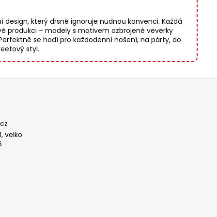
esign, který drsně ignoruje nudnou konvenci. Každá
ové produkci – modely s motivem ozbrojené veverky
 Perfektně se hodí pro každodenní nošení, na párty, do
reetový styl.
cz
, velko
6