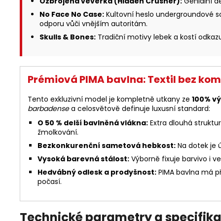
Ozbrojená veverka (Hidden Crusher):
Geniální de
No Face No Case:
Kultovní heslo undergroundové 
odporu vůči vnějším autoritám.
Skulls & Bones:
Tradiční motivy lebek a kostí odkaz
Prémiová PIMA bavlna: Textil bez ko
Tento exkluzivní model je kompletně utkany ze
100% vý
barbadense
a celosvětově definuje luxusní standard:
O 50 % delší bavlněná vlákna:
Extra dlouhá struktu
žmolkování.
Bezkonkurenční sametová hebkost:
Na dotek je ú
Vysoká barevná stálost:
Výborně fixuje barvivo i v
Hedvábný odlesk a prodyšnost:
PIMA bavlna má při
počasí.
Technické parametry a specifika