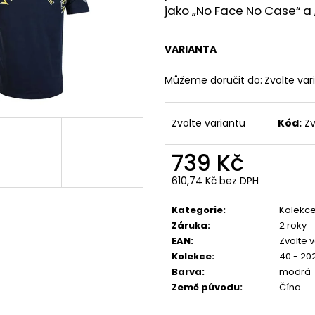
YPS 3814 – BORN TO BURN
PREMIUM BL-204
jako „No Face No Case“ a 
699 Kč
848 Kč
Původně:
873 Kč
VARIANTA
Můžeme doručit do:
Zvolte var
Zvolte variantu
Kód:
Zv
739 Kč
610,74 Kč bez DPH
Měrná
cena:
Kategorie
:
Kolekce
Záruka
:
2 roky
EAN
:
Zvolte 
Kolekce
:
40 - 20
Barva
:
modrá
Země původu
:
Čína