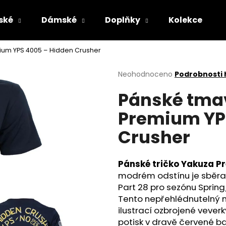
ské
Dámské
Doplňky
Kolekce
ium YPS 4005 – Hidden Crusher
Co potřebujete najít?
Průměrné
Neohodnoceno
Podrobnosti
hodnocení
Pánské tmav
produktu
HLEDAT
je
Premium YP
0,0
z
Crusher
5
Doporučujeme
hvězdiček.
Pánské tričko Yakuza P
modrém odstínu je sběrat
Part 28 pro sezónu Sprin
Tento nepřehlédnutelný 
ilustrací ozbrojené vever
PÁNSKÉ ŠEDÉ TRIČKO YAKUZA PREMIUM
PÁNSKÉ OLIVOV
potisk v dravě červené b