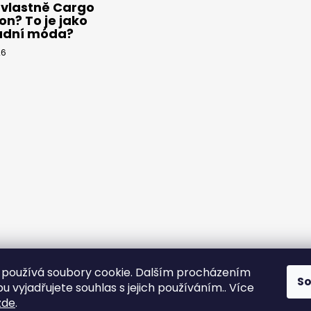
 vlastně Cargo
on? To je jako
adní móda?
26
používá soubory cookie. Dalším procházením
S
 vyjadřujete souhlas s jejich používáním.. Více
yps
zde
.