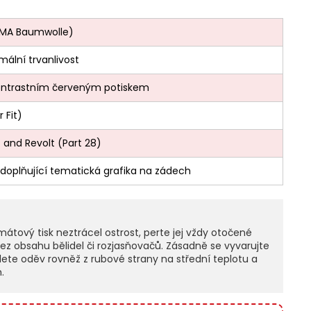
IMA Baumwolle)
ální trvanlivost
ontrastním červeným potiskem
 Fit)
 and Revolt (Part 28)
doplňující tematická grafika na zádech
tový tisk neztrácel ostrost, perte jej vždy otočené
bez obsahu bělidel či rozjasňovačů. Zásadně se vyvarujte
lete oděv rovněž z rubové strany na střední teplotu a
.