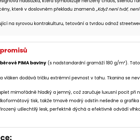
signová nadsázka, která symbolizuje neřízený chaos, šílenou fa
scény, které v doslovném překladu znamená
„Když není tvář, není
ující na syrovou kontrakulturu, tetování a tvrdou odnož streetw
mpromisů
běrové PIMA bavlny
(s nadstandardní gramáží 180 g/m²). Tato s
ra vláken dodává tričku extrémní pevnost v tahu. Tkanina se nevy
plet mimořádně hladký a jemný, což zaručuje luxusní pocit při noš
elkoformátový tisk, takže tmavě modrý odstín nešedne a grafika
rozený ušlechtilý lesk, perfektně dýchá a efektivně odvádí vlhk
ce: