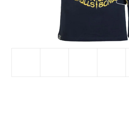
YPS 3906 – BROKEN LEGEND
749 Kč
Původně:
848 Kč