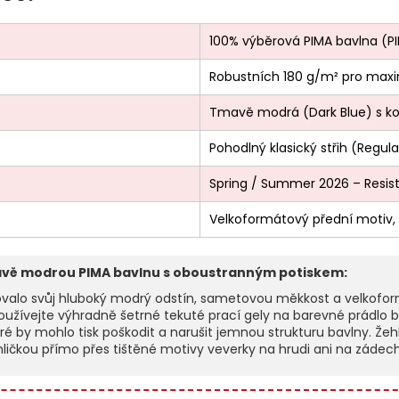
100% výběrová PIMA bavlna (P
Robustních 180 g/m² pro maxim
Tmavě modrá (Dark Blue) s k
Pohodlný klasický střih (Regular
Spring / Summer 2026 – Resist
Velkoformátový přední motiv, 
avě modrou PIMA bavlnu s oboustranným potiskem:
ovalo svůj hluboký modrý odstín, sametovou měkkost a velkoformá
Používejte výhradně šetrné tekuté prací gely na barevné prádlo 
ré by mohlo tisk poškodit a narušit jemnou strukturu bavlny. Žeh
hličkou přímo přes tištěné motivy veverky na hrudi ani na zádech