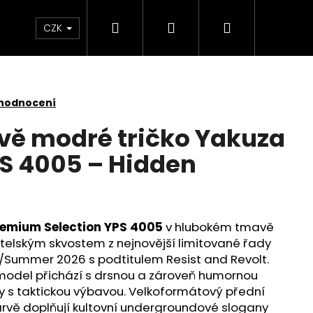
Hledat
Přihlášení
Nákupní
Kontakt
Velkoobchod
Obchodní podmínk
CZK
košík
 hodnocení
ě modré tričko Yakuza
S 4005 – Hidden
remium Selection YPS 4005
v hlubokém tmavě
elským skvostem z nejnovější limitované řady
g/Summer 2026 s podtitulem Resist and Revolt.
model přichází s drsnou a zároveň humornou
ky s taktickou výbavou. Velkoformátový přední
É TRIČKO YAKUZA
arvě doplňují kultovní undergroundové slogany