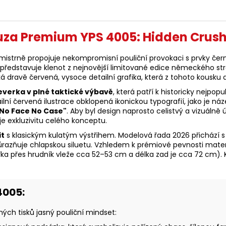
kuza Premium YPS 4005: Hidden Crus
rý mistrně propojuje nekompromisní pouliční provokaci s prvky 
představuje klenot z nejnovější limitované edice německého s
 dravě červená, vysoce detailní grafika, která z tohoto kousku 
verka v plné taktické výbavě
, která patří k historicky nejpo
ní červená ilustrace obklopená ikonickou typografií, jako je ná
 No Face No Case"
. Aby byl design naprosto celistvý a vizuálně
je exkluzivitu celého konceptu.
it
s klasickým kulatým výstřihem. Modelová řada 2026 přichází 
 zdůrazňuje chlapskou siluetu. Vzhledem k prémiové pevnosti ma
ní šířka přes hrudník vleže cca 52–53 cm a délka zad je cca 72 cm)
4005:
h tisků jasný pouliční mindset: