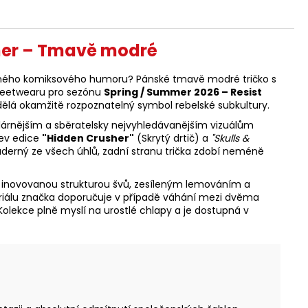
her – Tmavě modré
černého komiksového humoru? Pánské tmavě modré tričko s
treetwearu pro sezónu
Spring / Summer 2026 – Resist
dělá okamžitě rozpoznatelný symbol rebelské subkultury.
pulárnějším a sběratelsky nejvyhledávanějším vizuálům
zev edice
"Hidden Crusher"
(Skrytý drtič) a
"Skulls &
 úderný ze všech úhlů, zadní stranu trička zdobí neméně
s inovovanou strukturou švů, zesíleným lemováním a
teriálu značka doporučuje v případě váhání mezi dvěma
. Kolekce plně myslí na urostlé chlapy a je dostupná v