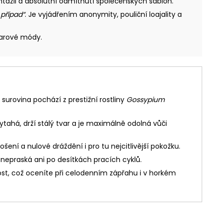
ntazii a absolutní odmítnutí společenských šablon.
 případ“
. Je vyjádřením anonymity, pouliční loajality a
earové módy.
urovina pochází z prestižní rostliny
Gossypium
tahá, drží stálý tvar a je maximálně odolná vůči
ení a nulové dráždění i pro tu nejcitlivější pokožku.
 nepraská ani po desítkách pracích cyklů.
ost, což oceníte při celodenním zápřahu i v horkém