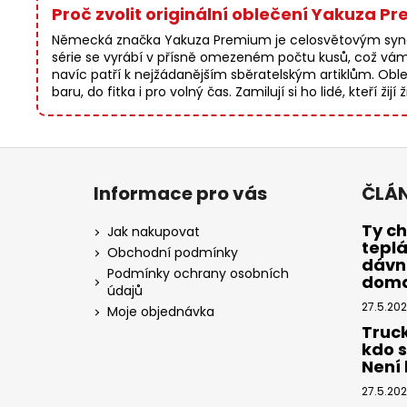
Proč zvolit originální oblečení Yakuza P
Německá značka Yakuza Premium je celosvětovým synon
série se vyrábí v přísně omezeném počtu kusů, což vá
navíc patří k nejžádanějším sběratelským artiklům. Obleč
baru, do fitka i pro volný čas. Zamilují si ho lidé, kteří 
Z
á
Informace pro vás
ČLÁ
p
a
Ty ch
Jak nakupovat
tepl
t
Obchodní podmínky
dávno
í
Podmínky ochrany osobních
dom
údajů
27.5.20
Moje objednávka
Truc
kdo 
Není k
27.5.20