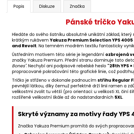
Popis
Diskuze
Značka
Pánské tričko Ya
Hledáte do svého šatníku absolutně unikátní základ, kte
krátkým rukávem
Yakuza Premium Selection YPS 4005
and Revolt
. Na temném modrém textilu fantasticky vyniká
Ústředním motivem této série je legendární
ozbrojená ve
značky Yakuza Premium. Přední stranu dominuje tato detail
Bones"
. Nechybí ani podpisové rebelské heslo
"28th YPS ×
propracované pokračování této grafické linie, což podtrhu
Tričko je střiženo v dokonale padnoucím
střihu Regular F
pevnější látkou, díky čemuž perfektně drží linii ramen a
velikostmi zvolit tu větší (pro orientaci: u velikosti XL či
rozšířené velikostní škále až do nadstandardních
5XL
.
Skryté významy za motivy řady YPS 
Značka Yakuza Premium promítá do svých propracovanýc