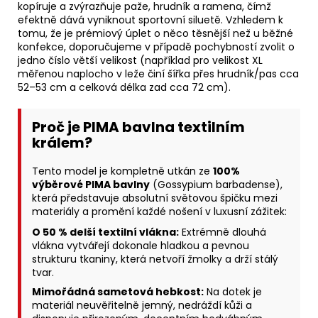
kopíruje a zvýrazňuje paže, hrudník a ramena, čímž
efektně dává vyniknout sportovní siluetě. Vzhledem k
tomu, že je prémiový úplet o něco těsnější než u běžné
konfekce, doporučujeme v případě pochybností zvolit o
jedno číslo větší velikost (například pro velikost XL
měřenou naplocho v leže činí šířka přes hrudník/pas cca
52–53 cm a celková délka zad cca 72 cm).
Proč je PIMA bavlna textilním
králem?
Tento model je kompletně utkán ze
100%
výběrové PIMA bavlny
(Gossypium barbadense),
která představuje absolutní světovou špičku mezi
materiály a promění každé nošení v luxusní zážitek:
O 50 % delší textilní vlákna:
Extrémně dlouhá
vlákna vytvářejí dokonale hladkou a pevnou
strukturu tkaniny, která netvoří žmolky a drží stálý
tvar.
Mimořádná sametová hebkost:
Na dotek je
materiál neuvěřitelně jemný, nedráždí kůži a