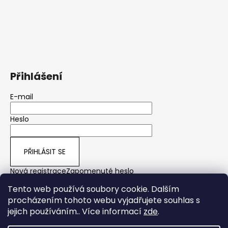
Přihlášení
E-mail
Heslo
PŘIHLÁSIT SE
Nová registrace
Zapomenuté heslo
Tento web používá soubory cookie. Dalším
procházením tohoto webu vyjadřujete souhlas s
jejich používáním.. Více informací
zde
.
yps