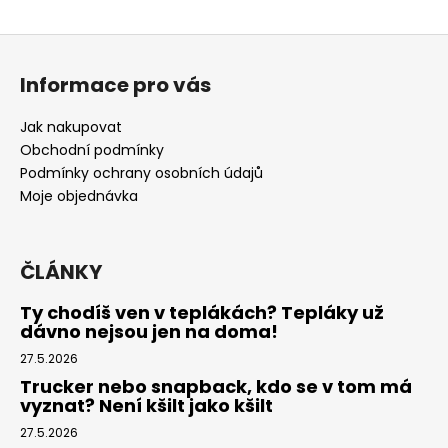
Z
á
Informace pro vás
p
a
Jak nakupovat
t
Obchodní podmínky
í
Podmínky ochrany osobních údajů
Moje objednávka
ČLÁNKY
Ty chodíš ven v teplákách? Tepláky už
dávno nejsou jen na doma!
27.5.2026
Trucker nebo snapback, kdo se v tom má
vyznat? Není kšilt jako kšilt
27.5.2026