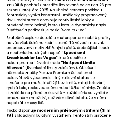
tričko s krátkým rukávem
Yakuza Premium Selection
YPS 3818
pochází z prestižní limitované edice Part 26 pro
sezónu Jaro/Léto 2025. Na uhelně černém podkladu
fantasticky vyniká kontrastní, umělecky propracovaný
tisk. Přední straně dominuje motiv lidské lebky v
otevřené retro helmě, kterou lemuje dynamický nápis
"Hellrider"
a podkresluje heslo
"Born to Burn"
.
Skutečná exploze detailů a motorsportem nabité grafiky
na vás však čeká na zadní straně. Té vévodí masivní,
propracovaný motiv zkřížených pístů, drobnějších lebek
a nepřehlédnutelných nápisů
"Speed and
Swashbuckler Las Vegas"
, které doplňuje
nekompromisní životní krédo
"No Speed Limits
Allowed"
(Rychlostní limity zakázány). Oblečení
německé značky Yakuza Premium Selection si
celosvětově vybudovalo silný kultovní status. Je
stvořeno pro muže, kteří žijí bez limitů, milují tetování,
rychlá kola, rockovou scénu nebo těžké tréninky. Značka
si zakládá na přísné exkluzivitě – každá série se vyrábí v
omezeném množství, což vám dává jistotu, že v něm
nepotkáte masy lidí.
Tričko disponuje
moderním přiléhavým střihem (Slim
Fit)
s klasickým kulatým výstřihem. Tento střih přirozeně