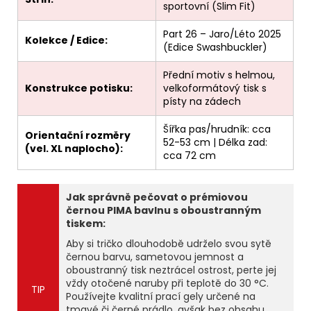
sportovní (Slim Fit)
Part 26 – Jaro/Léto 2025
Kolekce / Edice:
(Edice Swashbuckler)
Přední motiv s helmou,
Konstrukce potisku:
velkoformátový tisk s
písty na zádech
Šířka pas/hrudník: cca
Orientační rozměry
52-53 cm | Délka zad:
(vel. XL naplocho):
cca 72 cm
Jak správně pečovat o prémiovou
černou PIMA bavlnu s oboustranným
tiskem:
Aby si tričko dlouhodobě udrželo svou sytě
černou barvu, sametovou jemnost a
oboustranný tisk neztrácel ostrost, perte jej
vždy otočené naruby při teplotě do 30 °C.
TIP
Používejte kvalitní prací gely určené na
tmavé či černé prádlo, avšak bez obsahu