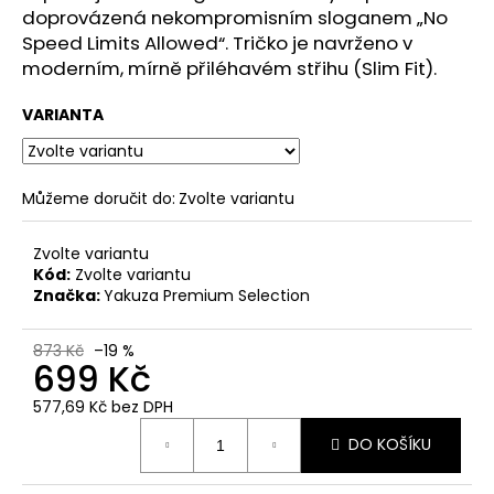
č
doprovázená nekompromisním sloganem „No
u
Speed Limits Allowed“. Tričko je navrženo v
j
moderním, mírně přiléhavém střihu (Slim Fit).
e
m
VARIANTA
e
CARGO
Můžeme doručit do:
Zvolte variantu
KRAŤASY
YAKUZA
PREMIUM
Zvolte variantu
GREY
Kód:
Zvolte variantu
BLUE
Značka:
Yakuza Premium Selection
-
MODRÉ
1
873 Kč
–19 %
699 Kč
499
Kč
Původně:
577,69 Kč bez DPH
1
Měrná
749
DO KOŠÍKU
cena:
Kč