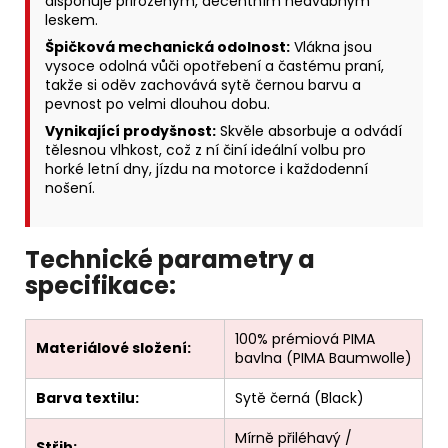
disponuje přirozeným, decentním hedvábným
leskem.
Špičková mechanická odolnost:
Vlákna jsou
vysoce odolná vůči opotřebení a častému praní,
takže si oděv zachovává sytě černou barvu a
pevnost po velmi dlouhou dobu.
Vynikající prodyšnost:
Skvěle absorbuje a odvádí
tělesnou vlhkost, což z ní činí ideální volbu pro
horké letní dny, jízdu na motorce i každodenní
nošení.
Technické parametry a
specifikace:
100% prémiová PIMA
Materiálové složení:
bavlna (PIMA Baumwolle)
Barva textilu:
Sytě černá (Black)
Mírně přiléhavý /
Střih: