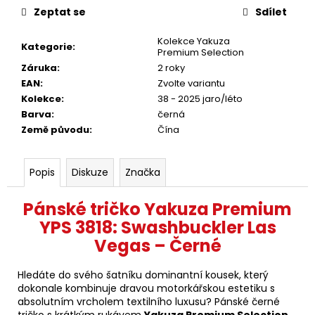
Zeptat se
Sdílet
Kolekce Yakuza
Kategorie
:
Premium Selection
Záruka
:
2 roky
EAN
:
Zvolte variantu
Kolekce
:
38 - 2025 jaro/léto
Barva
:
černá
Země původu
:
Čína
Popis
Diskuze
Značka
Pánské tričko Yakuza Premium
YPS 3818: Swashbuckler Las
Vegas – Černé
Hledáte do svého šatníku dominantní kousek, který
dokonale kombinuje dravou motorkářskou estetiku s
absolutním vrcholem textilního luxusu? Pánské černé