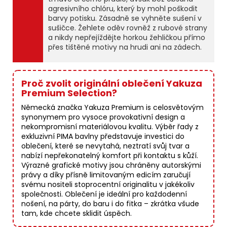
agresivního chlóru, který by mohl poškodit
barvy potisku. Zásadně se vyhněte sušení v
sušičce. Žehlete oděv rovněž z rubové strany
a nikdy nepřejíždějte horkou žehličkou přímo
přes tištěné motivy na hrudi ani na zádech.
Proč zvolit originální oblečení Yakuza
Premium Selection?
Německá značka Yakuza Premium is celosvětovým
synonymem pro vysoce provokativní design a
nekompromisní materiálovou kvalitu. Výběr řady z
exkluzivní PIMA bavlny představuje investici do
oblečení, které se nevytahá, neztratí svůj tvar a
nabízí nepřekonatelný komfort při kontaktu s kůží.
Výrazné grafické motivy jsou chráněny autorskými
právy a díky přísně limitovaným edicím zaručují
svému nositeli stoprocentní originalitu v jakékoliv
společnosti. Oblečení je ideální pro každodenní
nošení, na párty, do baru i do fitka – zkrátka všude
tam, kde chcete sklidit úspěch.