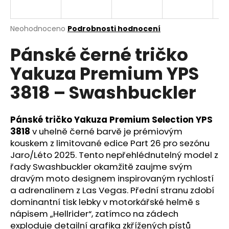
a
j
Průměrné
Neohodnoceno
Podrobnosti hodnocení
í
hodnocení
Pánské černé tričko
produktu
t
je
?
Yakuza Premium YPS
0,0
z
3818 – Swashbuckler
5
hvězdiček.
Pánské tričko Yakuza Premium Selection YPS
HLEDAT
3818
v uhelně černé barvě je prémiovým
kouskem z limitované edice Part 26 pro sezónu
Jaro/Léto 2025. Tento nepřehlédnutelný model z
D
řady Swashbuckler okamžitě zaujme svým
o
dravým moto designem inspirovaným rychlostí
p
a adrenalinem z Las Vegas. Přední stranu zdobí
o
dominantní tisk lebky v motorkářské helmě s
r
nápisem „Hellrider“, zatímco na zádech
u
exploduje detailní grafika zkřížených pístů