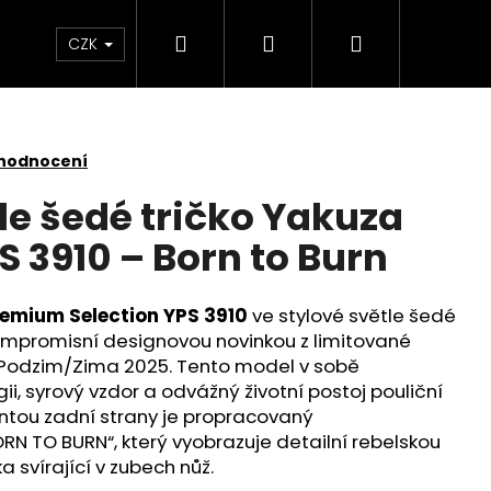
Hledat
Přihlášení
Nákupní
Kontakt
Velkoobchod
Obchodní podmínk
CZK
košík
 hodnocení
le šedé tričko Yakuza
 3910 – Born to Burn
remium Selection YPS 3910
ve stylové světle šedé
kompromisní designovou novinkou z limitované
 Podzim/Zima 2025. Tento model v sobě
i, syrový vzdor a odvážný životní postoj pouliční
antou zadní strany je propracovaný
N TO BURN“, který vyobrazuje detailní rebelskou
ka svírající v zubech nůž.
YAKUZA PREMIUM 3966