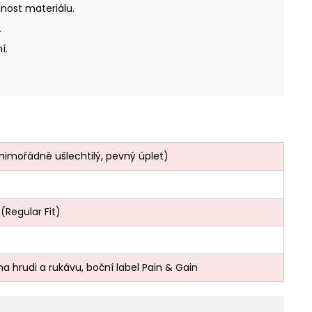
lnost materiálu.
.
í.
imořádně ušlechtilý, pevný úplet)
 (Regular Fit)
na hrudi a rukávu, boční label Pain & Gain