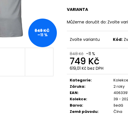
PREMIUM YPJO 4029
BORN TO BURN –
1 591 Kč
2 449 Kč
VARIANTA
Můžeme doručit do:
Zvolte var
848 KČ
–11 %
Zvolte variantu
Kód:
Zv
848 Kč
–11 %
749 Kč
619,01 Kč bez DPH
Měrná
cena:
Kategorie
:
Kolekce
Záruka
:
2 roky
EAN
:
406339
Kolekce
:
39 - 20
Barva
:
šedá
Země původu
:
Čína