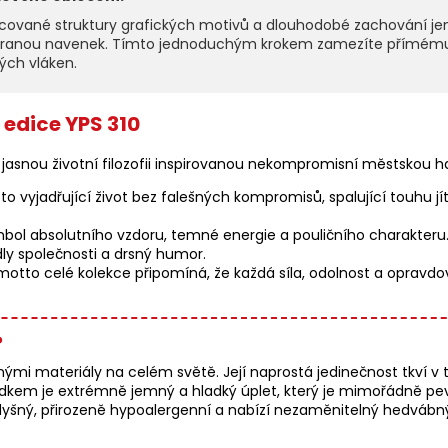
cované struktury grafických motivů a dlouhodobé zachování jemno
tranou navenek. Tímto jednoduchým krokem zamezíte přímému 
ých vláken.
 edice YPS 310
í jasnou životní filozofii inspirovanou nekompromisní městskou h
to vyjadřující život bez falešných kompromisů, spalující touhu jí
bol absolutního vzdoru, temné energie a pouličního charakteru.
dly společnosti a drsný humor.
motto celé kolekce připomíná, že každá síla, odolnost a opravdov
?
i materiály na celém světě. Její naprostá jedinečnost tkví v tom
edkem je extrémně jemný a hladký úplet, který je mimořádně pe
yšný, přirozeně hypoalergenní a nabízí nezaměnitelný hedvábn