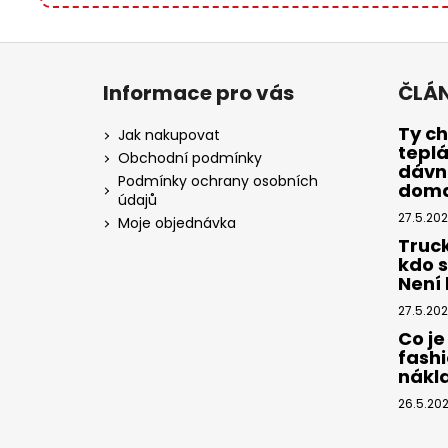
Z
á
Informace pro vás
ČLÁ
p
a
Ty ch
Jak nakupovat
tepl
t
Obchodní podmínky
dávno
í
Podmínky ochrany osobních
dom
údajů
27.5.20
Moje objednávka
Truc
kdo 
Není k
27.5.20
Co je
fashi
nákl
26.5.20