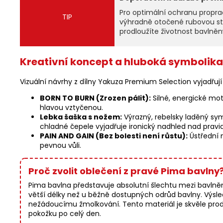
Pro optimální ochranu propra
TIP
výhradně otočené rubovou s
prodloužíte životnost bavlněn
Kreativní koncept a hluboká symbolika
Vizuální návrhy z dílny Yakuza Premium Selection vyjadřuj
BORN TO BURN (Zrozen pálit):
Silné, energické mot
hlavou vztyčenou.
Lebka šaška s nožem:
Výrazný, rebelsky laděný sym
chladné čepele vyjadřuje ironický nadhled nad pravi
PAIN AND GAIN (Bez bolesti není růstu):
Ústřední 
pevnou vůli.
Proč zvolit oblečení z pravé Pima bavlny
Pima bavlna představuje absolutní šlechtu mezi bavlněným
větší délky než u běžně dostupných odrůd bavlny. Výsl
nežádoucímu žmolkování. Tento materiál je skvěle prod
pokožku po celý den.