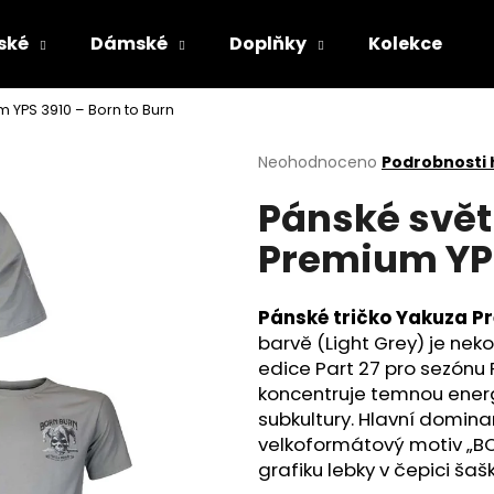
ské
Dámské
Doplňky
Kolekce
m YPS 3910 – Born to Burn
Co potřebujete najít?
Průměrné
Neohodnoceno
Podrobnosti
hodnocení
Pánské svět
produktu
HLEDAT
je
Premium YPS
0,0
z
5
Doporučujeme
hvězdiček.
Pánské tričko Yakuza P
barvě (Light Grey) je ne
edice Part 27 pro sezónu
koncentruje temnou energi
subkultury. Hlavní domin
velkoformátový motiv „BOR
grafiku lebky v čepici šaš
ČERNÉ PÁNSKÉ TEPLÁKY YAKUZA
PÁNSKÁ VESTA 