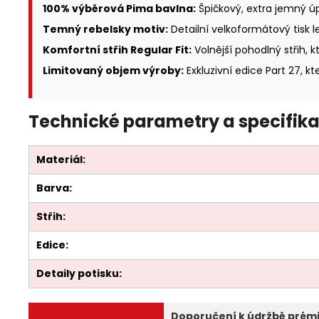
100% výběrová Pima bavlna:
Špičkový, extra jemný úp
Temný rebelsky motiv:
Detailní velkoformátový tisk 
Komfortní střih Regular Fit:
Volnější pohodlný střih,
Limitovaný objem výroby:
Exkluzivní edice Part 27, kt
Technické parametry a specifika
Materiál:
Barva:
Střih:
Edice:
Detaily potisku:
Doporučení k údržbě prémi