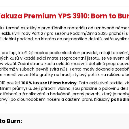
Yakuza Premium YPS 3910: Born to Bur
u, temné estetiky a prvotřídního materiálu od uznávané německé
 exkluzivní řady Part 27 pro sezónu Podzim/Zima 2025 přichází
í ideální podklad, na kterém do nejmenších detailů ostře vynik
lapi, kteří žijí naplno podle vlastních pravidel, milují tetován
kusů v každé edici máte stoprocentní jistotu, že ve svém oko
 vizuál. Zadní stranu zcela ovládá masivní, detailně propracov
ami, přičemž v zubech pevně svírá nůž. Tento motiv dokonale zos
 menší verze této grafiky na hrudi, stylový potisk na rukávu a b
910 použití
100% luxusní Pima bavlny
. Tato exkluzivní textilie,
extilním průmyslu. Její přírodní vlákna jsou přibližně o polovinu 
potřebení a žmolkování a hedvábně jemný povrch, který je neoby
 barvy i po dlouhodobém nošení a častém praní. Klasický
pohodlný
to Burn: