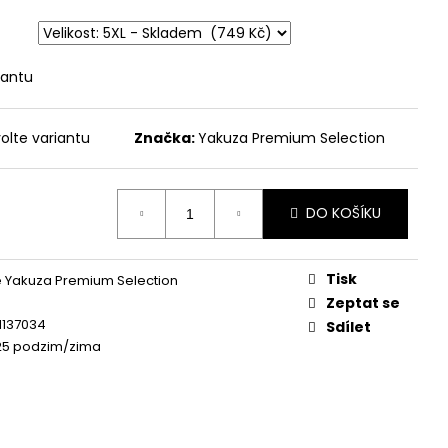
 ŽLUTÁ
iantu
olte variantu
Značka:
Yakuza Premium Selection
DO KOŠÍKU
Tisk
 Yakuza Premium Selection
Zeptat se
1137034
Sdílet
25 podzim/zima