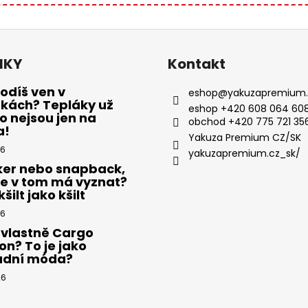
NKY
Kontakt
odíš ven v
eshop
@
yakuzapremium.
ákách? Tepláky už
eshop +420 608 064 608
 nejsou jen na
obchod +420 775 721 35
a!
Yakuza Premium CZ/SK
26
yakuzapremium.cz_sk/
ker nebo snapback,
se v tom má vyznat?
šilt jako kšilt
26
 vlastně Cargo
on? To je jako
adní móda?
26