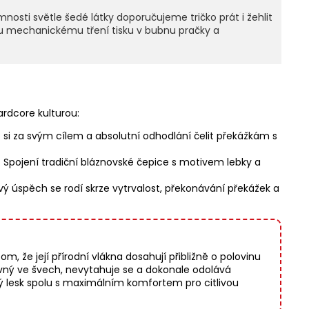
sti světle šedé látky doporučujeme tričko prát i žehlit
mechanickému tření tisku v bubnu pračky a
ardcore kulturou:
t si za svým cílem a absolutní odhodlání čelit překážkám s
 Spojení tradiční bláznovské čepice s motivem lebky a
ý úspěch se rodí skrze vytrvalost, překonávání překážek a
, že její přírodní vlákna dosahují přibližně o polovinu
vný ve švech, nevytahuje se a dokonale odolává
ý lesk spolu s maximálním komfortem pro citlivou