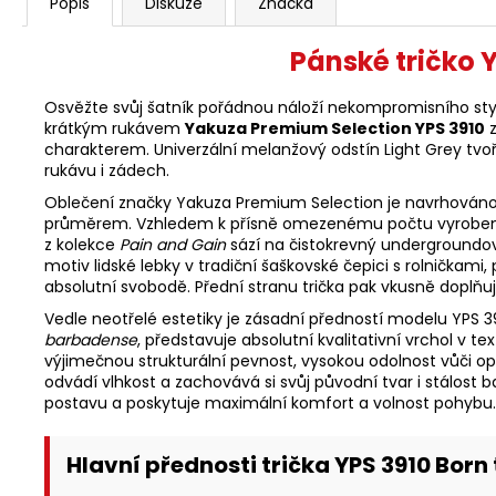
Popis
Diskuze
Značka
Pánské tričko 
Osvěžte svůj šatník pořádnou náloží nekompromisního styl
krátkým rukávem
Yakuza Premium Selection YPS 3910
z
charakterem. Univerzální melanžový odstín Light Grey tvoř
rukávu i zádech.
Oblečení značky Yakuza Premium Selection je navrhováno pro 
průměrem. Vzhledem k přísně omezenému počtu vyrobených 
z kolekce
Pain and Gain
sází na čistokrevný undergroundový
motiv lidské lebky v tradiční šaškovské čepici s rolničk
absolutní svobodě. Přední stranu trička pak vkusně doplňuje
Vedle neotřelé estetiky je zásadní předností modelu YPS 3
barbadense
, představuje absolutní kvalitativní vrchol v t
výjimečnou strukturální pevnost, vysokou odolnost vůči o
odvádí vlhkost a zachovává si svůj původní tvar i stálost
postavu a poskytuje maximální komfort a volnost pohybu.
Hlavní přednosti trička YPS 3910 Born 