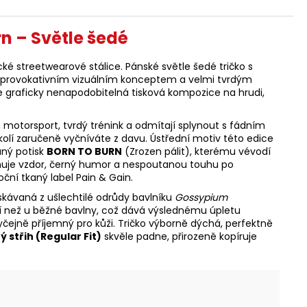
n – Světle šedé
 streetwearové stálice. Pánské světle šedé tričko s
 s provokativním vizuálním konceptem a velmi tvrdým
ne graficky nenapodobitelná tisková kompozice na hrudi,
í, motorsport, tvrdý trénink a odmítají splynout s fádním
lí zaručeně vyčníváte z davu. Ústřední motiv této edice
aný potisk
BORN TO BURN
(Zrozen pálit), kterému vévodí
obňuje vzdor, černý humor a nespoutanou touhu po
oční tkaný label Pain & Gain.
 získávaná z ušlechtilé odrůdy bavlníku
Gossypium
delší než u běžné bavlny, což dává výslednému úpletu
čejně příjemný pro kůži. Tričko výborně dýchá, perfektně
 střih (Regular Fit)
skvěle padne, přirozeně kopíruje