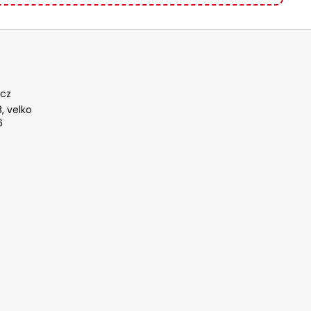
cz
, velko
6