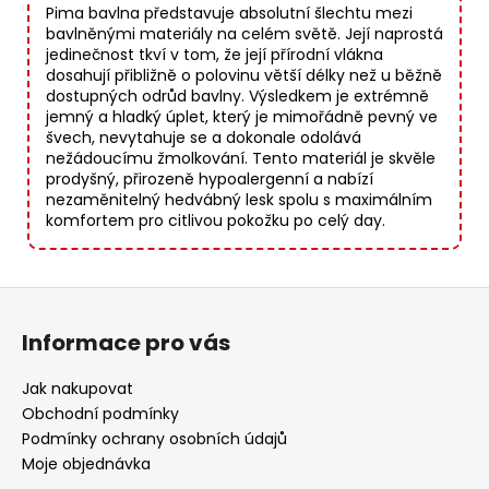
Pima bavlna představuje absolutní šlechtu mezi
bavlněnými materiály na celém světě. Její naprostá
jedinečnost tkví v tom, že její přírodní vlákna
dosahují přibližně o polovinu větší délky než u běžně
dostupných odrůd bavlny. Výsledkem je extrémně
jemný a hladký úplet, který je mimořádně pevný ve
švech, nevytahuje se a dokonale odolává
nežádoucímu žmolkování. Tento materiál je skvěle
prodyšný, přirozeně hypoalergenní a nabízí
nezaměnitelný hedvábný lesk spolu s maximálním
komfortem pro citlivou pokožku po celý day.
Z
á
Informace pro vás
p
a
Jak nakupovat
t
Obchodní podmínky
í
Podmínky ochrany osobních údajů
Moje objednávka