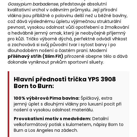
Gossypium barbadense
, představuje absolutní
kvalitativní vrchol v oděvním průmyslu. Její přírodní
vlákna jsou přibližně o polovinu delší než u běžné bavlny,
což dává výslednému úpletu výjimečnou strukturální
pevnost, vysokou odolnost vůči opotřebení a žmolkování
a hedvábně jemný omak, který je neobyčejně příjemný
pro kůži. Tričko výborně dýchá, perfektně odvádí vlhkost
a zachovává si svůj původní tvar i sytost barvy i po
dlouhodobém nošení a častém praní. Moderní
přiléhavý střih (Slim Fit)
přirozeně obepne tělo a dává
dokonale vyniknout prvkům sportovní siluety.
Hlavní přednosti trička YPS 3908
Born to Burn:
100% výběrová Pima bavlna:
Špičkový, extra
jemný úplet s dlouhými vlákny pro luxusní pocit při
nošení a vysokou odolnost materiálu.
Provokativní motiv s medvědem:
Detailní
velkoformátový potisk s kulometem, nápisy Born to
Burn a Los Angeles na zádech.