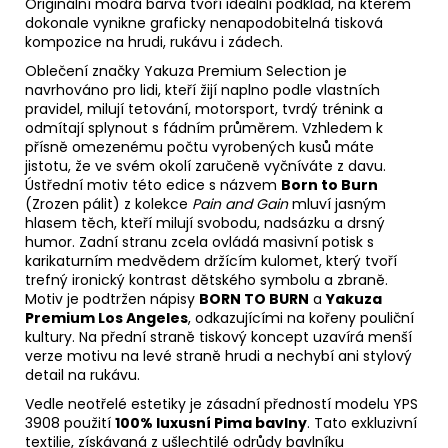
Originální modrá barva tvoří ideální podklad, na kterém
dokonale vynikne graficky nenapodobitelná tisková
kompozice na hrudi, rukávu i zádech.
Oblečení značky Yakuza Premium Selection je
navrhováno pro lidi, kteří žijí naplno podle vlastních
pravidel, milují tetování, motorsport, tvrdý trénink a
odmítají splynout s fádním průměrem. Vzhledem k
přísně omezenému počtu vyrobených kusů máte
jistotu, že ve svém okolí zaručeně vyčníváte z davu.
Ústřední motiv této edice s názvem
Born to Burn
(Zrozen pálit) z kolekce
Pain and Gain
mluví jasným
hlasem těch, kteří milují svobodu, nadsázku a drsný
humor. Zadní stranu zcela ovládá masivní potisk s
karikaturním medvědem držícím kulomet, který tvoří
trefný ironický kontrast dětského symbolu a zbraně.
Motiv je podtržen nápisy
BORN TO BURN
a
Yakuza
Premium Los Angeles
, odkazujícími na kořeny pouliční
kultury. Na přední straně tiskový koncept uzavírá menší
verze motivu na levé straně hrudi a nechybí ani stylový
detail na rukávu.
Vedle neotřelé estetiky je zásadní předností modelu YPS
3908 použití
100% luxusní Pima bavlny
. Tato exkluzivní
textilie, získávaná z ušlechtilé odrůdy bavlníku