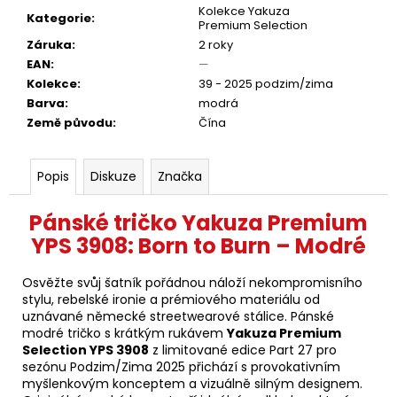
Kolekce Yakuza
Kategorie
:
Premium Selection
Záruka
:
2 roky
EAN
:
—
Kolekce
:
39 - 2025 podzim/zima
Barva
:
modrá
Země původu
:
Čína
Popis
Diskuze
Značka
Pánské tričko Yakuza Premium
YPS 3908: Born to Burn – Modré
Osvěžte svůj šatník pořádnou náloží nekompromisního
stylu, rebelské ironie a prémiového materiálu od
uznávané německé streetwearové stálice. Pánské
modré tričko s krátkým rukávem
Yakuza Premium
Selection YPS 3908
z limitované edice Part 27 pro
sezónu Podzim/Zima 2025 přichází s provokativním
myšlenkovým konceptem a vizuálně silným designem.