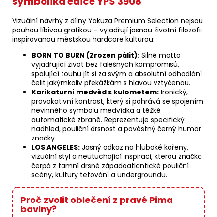
symbolika edice YPS 3908
Vizuální návrhy z dílny Yakuza Premium Selection nejsou
pouhou líbivou grafikou – vyjadřují jasnou životní filozofii
inspirovanou městskou hardcore kulturou:
BORN TO BURN (Zrozen pálit):
Silné motto
vyjadřující život bez falešných kompromisů,
spalující touhu jít si za svým a absolutní odhodlání
čelit jakýmkoliv překážkám s hlavou vztyčenou.
Karikaturní medvěd s kulometem:
Ironický,
provokativní kontrast, který si pohrává se spojením
nevinného symbolu medvídka a těžké
automatické zbraně. Reprezentuje specifický
nadhled, pouliční drsnost a pověstný černý humor
značky.
LOS ANGELES:
Jasný odkaz na hluboké kořeny,
vizuální styl a neutuchající inspiraci, kterou značka
čerpá z tamní drsné západoatlantické pouliční
scény, kultury tetování a undergroundu.
Proč zvolit oblečení z pravé Pima
bavlny?