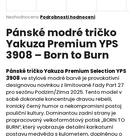
a
j
Průměrné
Neohodnoceno
Podrobnosti hodnocení
í
hodnocení
Pánské modré tričko
produktu
t
je
?
Yakuza Premium YPS
0,0
z
3908 – Born to Burn
5
hvězdiček.
Pánské tričko Yakuza Premium Selection YPS
HLEDAT
3908
ve stylové modré barvě je provokativní
designovou novinkou z limitované řady Part 27
pro sezónu Podzim/Zima 2025. Tento model v
D
sobě dokonale koncentruje dravou rebelii,
o
ironický černý humor a nekompromisní postoj
p
pouliční kultury. Dominantou zadní strany je
o
propracovaný velkoformátový potisk „BORN TO
r
BURN“, který vyobrazuje detailní karikaturní
u
postavu medvěda s kulometem, doplněnou o