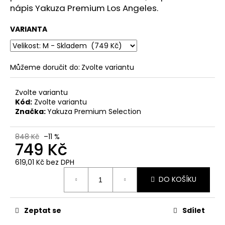
č
nápis Yakuza Premium Los Angeles.
u
j
VARIANTA
e
m
e
Můžeme doručit do:
Zvolte variantu
PÁNSKÉ
Zvolte variantu
ŠEDO-
Kód:
Zvolte variantu
OLIVOVÉ
TRIČKO
Značka:
Yakuza Premium Selection
YAKUZA
PREMIUM
848 Kč
–11 %
YPS
749 Kč
3916
–
619,01 Kč bez DPH
FLAMING
CUTS
Měrná
DO KOŠÍKU
cena:
749
Kč
Původně:
848
Zeptat se
Sdílet
Kč