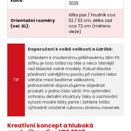
Edice:
2025
šířka pas / hrudník cca
Orientační rozměry
52 / 53 cm, délka zad
(vel. XL):
cca 72 cm (měřeno
vleže)
Doporučení k volbě velikosti a údržbě:
Vzhledem k modernímu přiléhavému Slim Fit
střihu je toto tričko na těle o něco těsnější
než klasické volné modely. Pokud dáváte
přednost volnějšímu pocitu při nošení nebo
TIP
váháte mezi bedtime velikostmi,
jednoznačně doporučujeme objednat
produkt o jedno číslo větší. Pro optimální
ochranu detailní struktury tisku a zachování
sytosti modré látky perte i žehlete tričko
výhradně otočené rubovou stranou navenek.
Kreativní koncept a hluboká