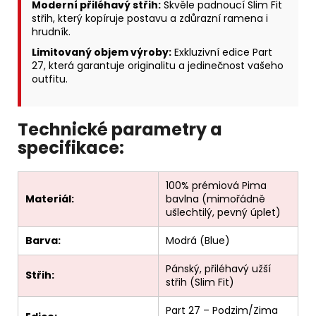
Moderní přiléhavý střih:
Skvěle padnoucí Slim Fit
střih, který kopíruje postavu a zdůrazní ramena i
hrudník.
Limitovaný objem výroby:
Exkluzivní edice Part
27, která garantuje originalitu a jedinečnost vašeho
outfitu.
Technické parametry a
specifikace:
100% prémiová Pima
Materiál:
bavlna (mimořádně
ušlechtilý, pevný úplet)
Barva:
Modrá (Blue)
Pánský, přiléhavý užší
Střih:
střih (Slim Fit)
Part 27 – Podzim/Zima