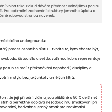
dní volná trika. Pokud dáváte přednost volnějšímu pocitu
ší. Pro optimální zachování struktury jemného úpletu a
točené rubovou stranou navenek.
m městského undergroundu:
stálý proces osobního růstu – tvoříte to, kým chcete být,
svobodu, čistou sílu a světlo, zatímco kobra reprezentuje
ý posun se rodí z překonávání nepohodlí, disciplíny a
otním stylu bez jakýchkoliv umělých filtrů.
, že její přírodní vlákna jsou přibližně o 50 % delší než
í střih a perfektně odolává nežádoucímu žmolkování při
opakovatelný, hedvábně jemný omak pro maximální