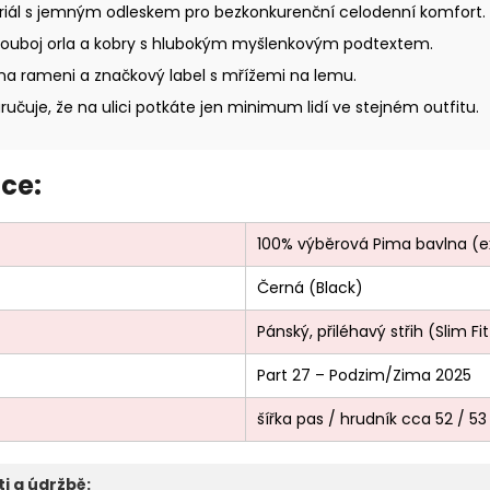
eriál s jemným odleskem pro bezkonkurenční celodenní komfort.
souboj orla a kobry s hlubokým myšlenkovým podtextem.
 na rameni a značkový label s mřížemi na lemu.
učuje, že na ulici potkáte jen minimum lidí ve stejném outfitu.
ce:
100% výběrová Pima bavlna (e
Černá (Black)
Pánský, přiléhavý střih (Slim Fi
Part 27 – Podzim/Zima 2025
šířka pas / hrudník cca 52 / 
i a údržbě: