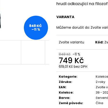
YPS 3814 – BORN TO BURN
PREMIUM BL-204
hrudi odkazující na filozof
699 Kč
848 Kč
Původně:
873 Kč
VARIANTA
848 KČ
Můžeme doručit do:
Zvolte var
–11 %
Zvolte variantu
Kód:
Zv
848 Kč
–11 %
749 Kč
619,01 Kč bez DPH
Měrná
cena:
Kategorie
:
Kolekce
Záruka
:
2 roky
EAN
:
Zvolte 
Kolekce
:
39 - 20
Barva
:
červen
Země původu
:
Čína