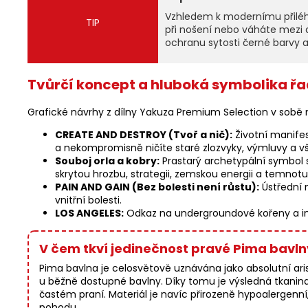
Vzhledem k modernímu přiléhav
TIP
při nošení nebo váháte mezi d
ochranu sytosti černé barvy 
Tvůrčí koncept a hluboká symbolika řa
Grafické návrhy z dílny Yakuza Premium Selection v sob
CREATE AND DESTROY (Tvoř a nič):
Životní manifes
a nekompromisně ničíte staré zlozvyky, výmluvy a vše
Souboj orla a kobry:
Prastarý archetypální symbol s
skrytou hrozbu, strategii, zemskou energii a temnot
PAIN AND GAIN (Bez bolesti není růstu):
Ústřední m
vnitřní bolesti.
LOS ANGELES:
Odkaz na undergroundové kořeny a inspi
V čem tkví jedinečnost pravé Pima bavln
Pima bavlna je celosvětově uznávána jako absolutní arist
u běžně dostupné bavlny. Díky tomu je výsledná tkanin
častém praní. Materiál je navíc přirozeně hypoalergen
pohodu.