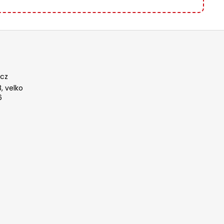
cz
, velko
6