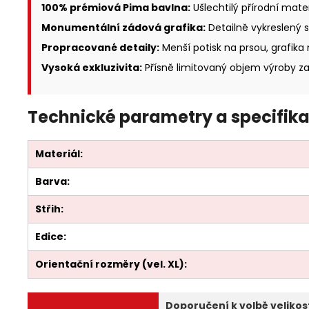
100% prémiová Pima bavlna:
Ušlechtilý přírodní mat
Monumentální zádová grafika:
Detailně vykreslený 
Propracované detaily:
Menší potisk na prsou, grafika
Vysoká exkluzivita:
Přísně limitovaný objem výroby zar
Technické parametry a specifika
Materiál:
Barva:
Střih:
Edice:
Orientační rozměry (vel. XL):
Doporučení k volbě velikost