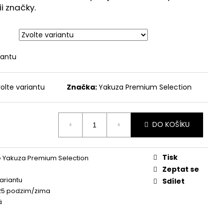
 - BROKEN LEGEND
ii značky.
iantu
olte variantu
Značka:
Yakuza Premium Selection
DO KOŠÍKU
Tisk
 Yakuza Premium Selection
Zeptat se
variantu
Sdílet
25 podzim/zima
á