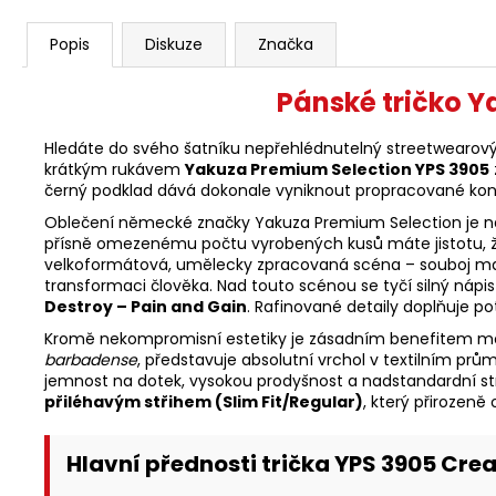
Popis
Diskuze
Značka
Pánské tričko Y
Hledáte do svého šatníku nepřehlédnutelný streetwearový k
krátkým rukávem
Yakuza Premium Selection YPS 3905
černý podklad dává dokonale vyniknout propracované kontr
Oblečení německé značky Yakuza Premium Selection je navrho
přísně omezenému počtu vyrobených kusů máte jistotu, že
velkoformátová, umělecky zpracovaná scéna – souboj majest
transformaci člověka. Nad touto scénou se tyčí silný nápi
Destroy – Pain and Gain
. Rafinované detaily doplňuje pot
Kromě nekompromisní estetiky je zásadním benefitem mo
barbadense
, představuje absolutní vrchol v textilním prů
jemnost na dotek, vysokou prodyšnost a nadstandardní str
přiléhavým střihem (Slim Fit/Regular)
, který přirozeně
Hlavní přednosti trička YPS 3905 Crea