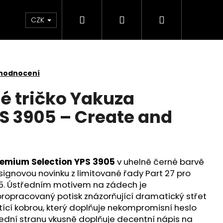
Hledat
Přihlášení
Nákupní
Kontakt
Velkoobchod
Obchodní podmínk
CZK
košík
 hodnocení
é tričko Yakuza
 3905 – Create and
remium Selection YPS 3905
v uhelně černé barvě
signovou novinku z limitované řady Part 27 pro
. Ústředním motivem na zádech je
ropracovaný potisk znázorňující dramatický střet
tící kobrou, který doplňuje nekompromisní heslo
É TRIČKO YAKUZA
ední stranu vkusně doplňuje decentní nápis na