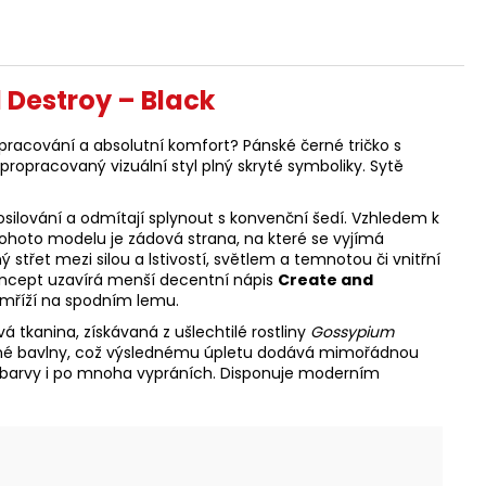
 Destroy – Black
zpracování a absolutní komfort? Pánské černé tričko s
ropracovaný vizuální styl plný skryté symboliky. Sytě
osilování a odmítají splynout s konvenční šedí. Vzhledem k
ohoto modelu je zádová strana, na které se vyjímá
řet mezi silou a lstivostí, světlem a temnotou či vnitřní
koncept uzavírá menší decentní nápis
Create and
mříží na spodním lemu.
á tkanina, získávaná z ušlechtilé rostliny
Gossypium
u běžné bavlny, což výslednému úpletu dodává mimořádnou
né barvy i po mnoha vypráních. Disponuje moderním