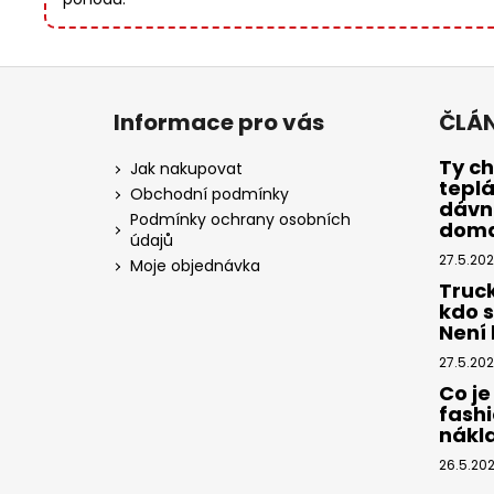
Z
á
Informace pro vás
ČLÁ
p
a
Ty ch
Jak nakupovat
tepl
t
Obchodní podmínky
dávno
í
Podmínky ochrany osobních
dom
údajů
27.5.20
Moje objednávka
Truc
kdo 
Není k
27.5.20
Co je
fashi
nákl
26.5.20