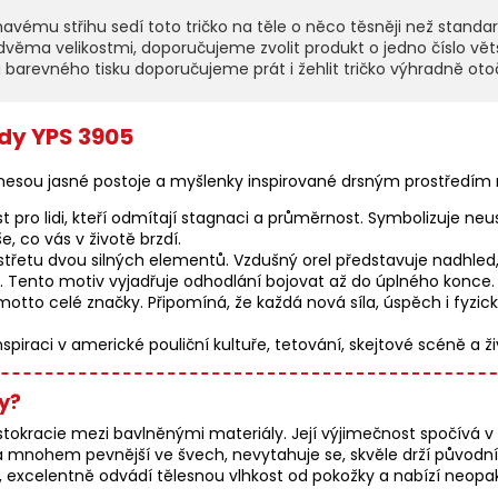
ému střihu sedí toto tričko na těle o něco těsněji než standar
věma velikostmi, doporučujeme zvolit produkt o jedno číslo vět
a barevného tisku doporučujeme prát i žehlit tričko výhradně o
dy YPS 3905
ě nesou jasné postoje a myšlenky inspirované drsným prostředí
t pro lidi, kteří odmítají stagnaci a průměrnost. Symbolizuje neu
, co vás v životě brzdí.
třetu dvou silných elementů. Vzdušný orel představuje nadhled, 
u. Tento motiv vyjadřuje odhodlání bojovat až do úplného konce.
otto celé značky. Připomíná, že každá nová síla, úspěch i fyzick
raci v americké pouliční kultuře, tetování, skejtové scéně a živ
y?
okracie mezi bavlněnými materiály. Její výjimečnost spočívá v tom
a mnohem pevnější ve švech, nevytahuje se, skvěle drží původn
ní, excelentně odvádí tělesnou vlhkost od pokožky a nabízí ne