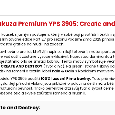
akuza Premium YPS 3905: Create and
ousek s jasným postojem, který v sobě pojí prvotřídní textilní 
z limitované edice Part 27 pro sezónu Podzim/Zima 2025 přináší p
astní grafice na hrudi i na zádech.
váno pro lidi, kteří žijí naplno, milují tetování, motorsport, p
 váš outfit zůstane vysoce exkluzivní. Naprostou dominantou t
átního orla se smrtící kobrou. Tento motiv symbolizuje věčný st
s
CREATE AND DESTROY
(Tvoř a nič). Na přední straně tiskový 
isk na rameni a textilní label
Pain & Gain
s ikonickým motivem 
delu YPS 3905 použití
100% luxusní Pima bavlny
. Tato prémiov
myslu. Její přírodní vlákna jsou přibližně o polovinu delší než 
ukturální pevnost. Tričko perfektně drží svůj tvar a sytost čer
 obepne tělo a skvěle zdůrazní ramena a hrudník.
te and Destroy: