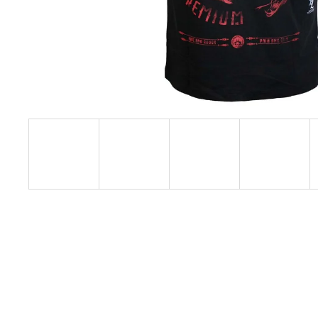
YPS 3906 – BROKEN LEGEND
749 Kč
Původně:
848 Kč