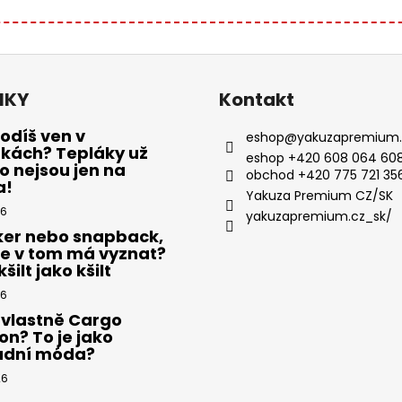
NKY
Kontakt
odíš ven v
eshop
@
yakuzapremium.
ákách? Tepláky už
eshop +420 608 064 608
 nejsou jen na
obchod +420 775 721 35
a!
Yakuza Premium CZ/SK
26
yakuzapremium.cz_sk/
ker nebo snapback,
se v tom má vyznat?
šilt jako kšilt
26
 vlastně Cargo
on? To je jako
adní móda?
26