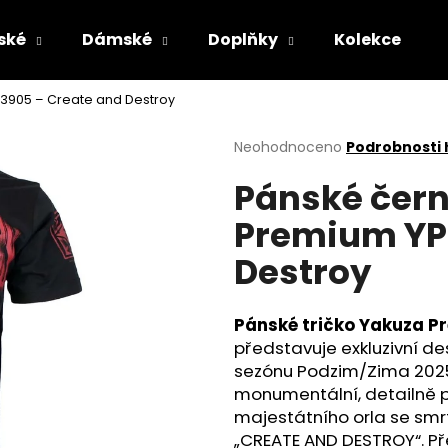
ské
Dámské
Doplňky
Kolekce
 3905 – Create and Destroy
Co potřebujete najít?
Průměrné
Neohodnoceno
Podrobnosti
hodnocení
Pánské čern
produktu
HLEDAT
je
Premium YPS
0,0
z
Destroy
5
Doporučujeme
hvězdiček.
Pánské tričko Yakuza P
představuje exkluzivní de
sezónu Podzim/Zima 2025
monumentální, detailně p
majestátního orla se smr
PÁNSKÉ ŠEDÉ TRIČKO YAKUZA PREMIUM
PÁNSKÉ OLIVOV
„CREATE AND DESTROY“. Př