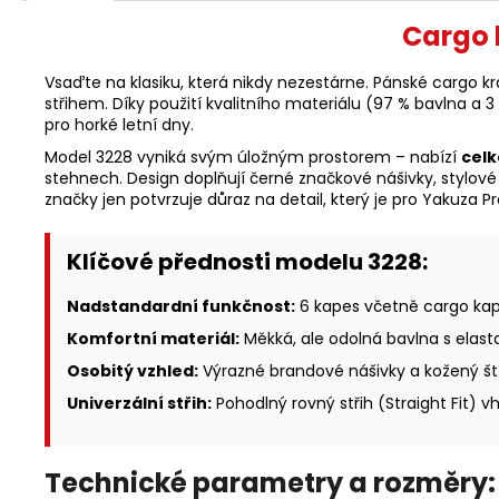
Cargo 
Vsaďte na klasiku, která nikdy nezestárne. Pánské cargo k
střihem. Díky použití kvalitního materiálu (97 % bavlna a 
pro horké letní dny.
Model 3228 vyniká svým úložným prostorem – nabízí
celk
stehnech. Design doplňují černé značkové nášivky, stylové 
značky jen potvrzuje důraz na detail, který je pro Yakuza 
Klíčové přednosti modelu 3228:
Nadstandardní funkčnost:
6 kapes včetně cargo kap
Komfortní materiál:
Měkká, ale odolná bavlna s elasta
Osobitý vzhled:
Výrazné brandové nášivky a kožený ští
Univerzální střih:
Pohodlný rovný střih (Straight Fit) 
Technické parametry a rozměry: