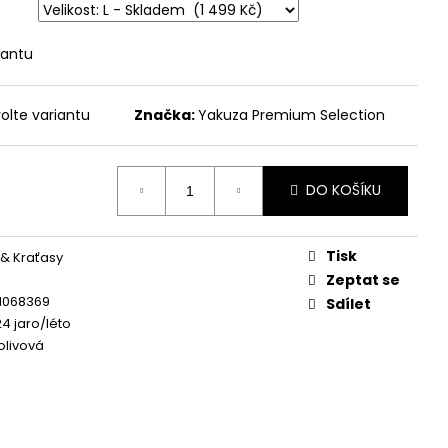
 - BROKEN LEGEND
iantu
olte variantu
Značka:
Yakuza Premium Selection
DO KOŠÍKU
Tisk
 & Kraťasy
Zeptat se
1068369
Sdílet
24 jaro/léto
olivová