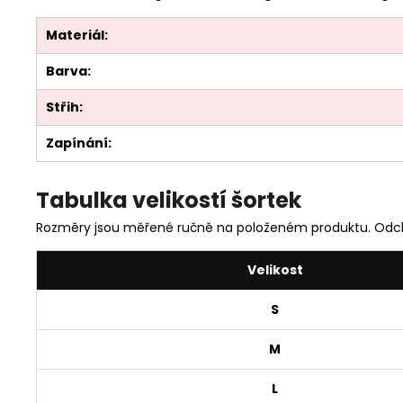
Materiál:
Barva:
Střih:
Zapínání:
Tabulka velikostí šortek
Rozměry jsou měřené ručně na položeném produktu. Odch
Velikost
S
M
L