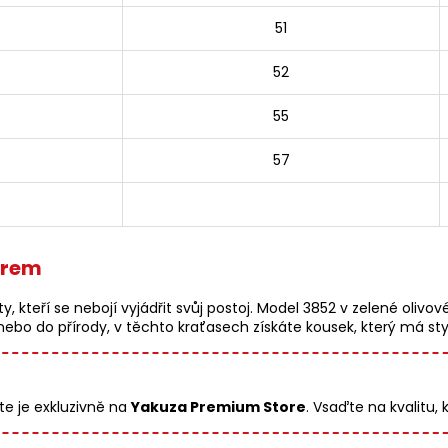
51
52
55
57
orem
y, kteří se nebojí vyjádřit svůj postoj. Model 3852 v zelené olivo
bo do přírody, v těchto kraťasech získáte kousek, který má styl 
te je exkluzivně na
Yakuza Premium Store
. Vsaďte na kvalitu, 