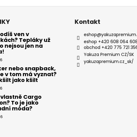
NKY
Kontakt
odíš ven v
eshop
@
yakuzapremium.
ákách? Tepláky už
eshop +420 608 064 608
 nejsou jen na
obchod +420 775 721 35
a!
Yakuza Premium CZ/SK
26
yakuzapremium.cz_sk/
ker nebo snapback,
se v tom má vyznat?
šilt jako kšilt
26
 vlastně Cargo
on? To je jako
adní móda?
26