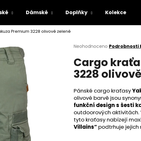
ské
Dámské
Doplňky
Kolekce
akuza Premium 3228 olivově zelené
Co potřebujete najít?
Průměrné
Neohodnoceno
Podrobnosti
hodnocení
Cargo krať
produktu
HLEDAT
je
3228 olivově
0,0
z
5
Doporučujeme
hvězdiček.
Pánské cargo kraťasy
Ya
olivové barvě jsou synon
funkční design s šesti 
outdoorových aktivitách.
tyto kraťasy nabízejí max
Villains“
podtrhuje jejich 
PÁNSKÉ KOUPACÍ ŠORTKY YAKUZA
PÁNSKÉ OLIVOV