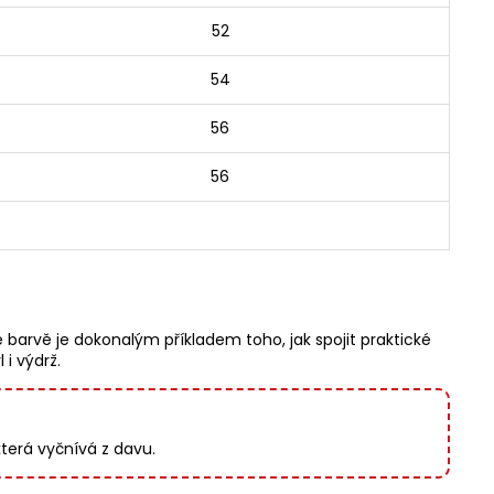
52
54
56
56
vé barvě je dokonalým příkladem toho, jak spojit praktické
i výdrž.
která vyčnívá z davu.