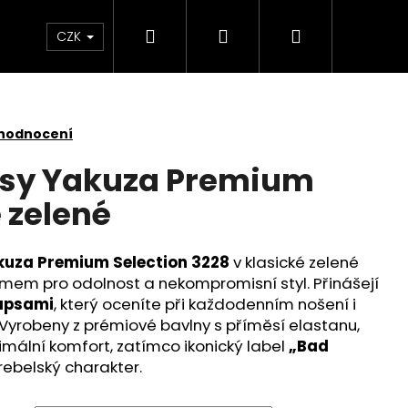
Hledat
Přihlášení
Nákupní
Kontakt
Velkoobchod
Obchodní podmínk
CZK
košík
 hodnocení
asy Yakuza Premium
 zelené
kuza Premium Selection 3228
v klasické zelené
ymem pro odolnost a nekompromisní styl. Přinášejí
kapsami
, který oceníte při každodenním nošení i
 Vyrobeny z prémiové bavlny s příměsí elastanu,
imální komfort, zatímco ikonický label
„Bad
rebelský charakter.
É TRIČKO YAKUZA