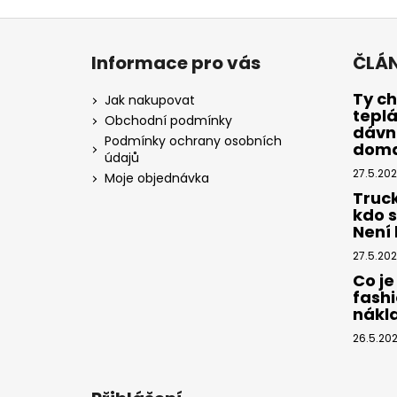
Z
á
Informace pro vás
ČLÁ
p
a
Ty ch
Jak nakupovat
tepl
t
Obchodní podmínky
dávno
í
Podmínky ochrany osobních
dom
údajů
27.5.20
Moje objednávka
Truc
kdo 
Není k
27.5.20
Co je
fashi
nákl
26.5.20