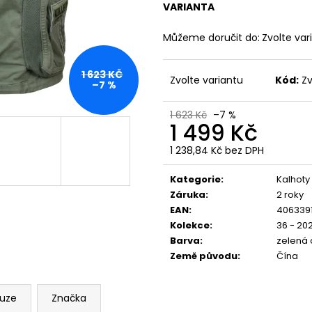
PREMIUM SELECTION YPSW 4076 ČERNÉ
PREMIUM BL-204
VARIANTA
1 223 Kč
848 Kč
Můžeme doručit do:
Zvolte var
1 623 KČ
Zvolte variantu
Kód:
Zv
–7 %
1 623 Kč
–7 %
1 499 Kč
1 238,84 Kč bez DPH
Měrná
cena:
Kategorie
:
Kalhoty
Záruka
:
2 roky
EAN
:
406339
Kolekce
:
36 - 20
Barva
:
zelená 
Země původu
:
Čína
kuze
Značka