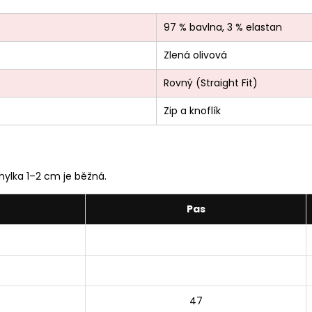
97 % bavlna, 3 % elastan
Zlená olivová
Rovný (Straight Fit)
Zip a knoflík
ylka 1–2 cm je běžná.
Pas
47