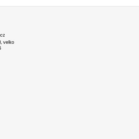
cz
, velko
6