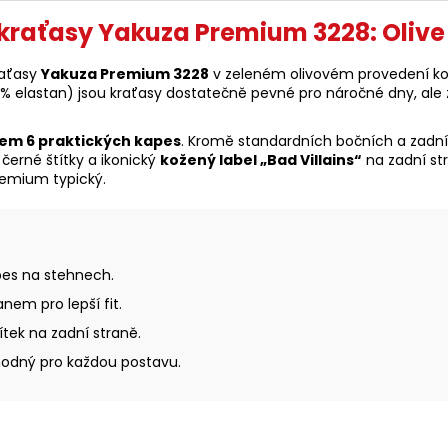
kraťasy Yakuza Premium 3228: Olive 
raťasy
Yakuza Premium 3228
v zeleném olivovém provedení ko
3 % elastan) jsou kraťasy dostatečně pevné pro náročné dny, ale 
em 6 praktických kapes
. Kromě standardních bočních a zadn
černé štítky a ikonický
kožený label „Bad Villains“
na zadní st
Premium typický.
es na stehnech.
nem pro lepší fit.
tek na zadní straně.
vhodný pro každou postavu.