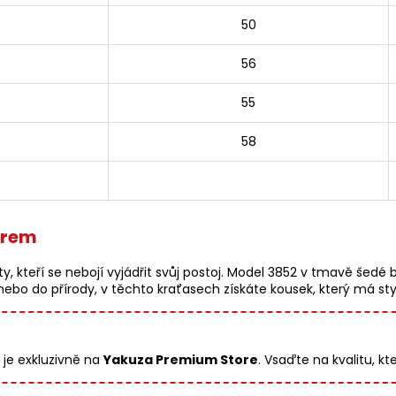
50
56
55
58
orem
ty, kteří se nebojí vyjádřit svůj postoj. Model 3852 v tmavě šedé 
bo do přírody, v těchto kraťasech získáte kousek, který má styl 
je exkluzivně na
Yakuza Premium Store
. Vsaďte na kvalitu, kt