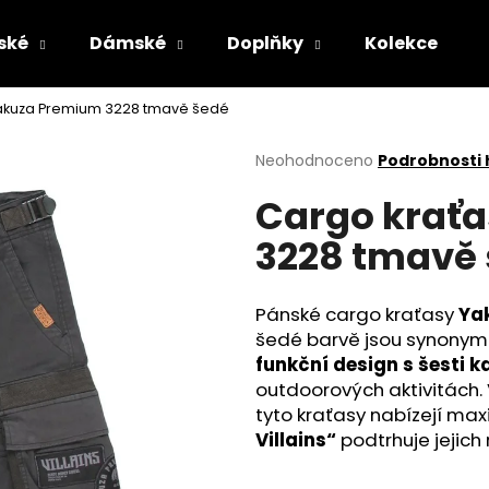
ské
Dámské
Doplňky
Kolekce
akuza Premium 3228 tmavě šedé
Co potřebujete najít?
Průměrné
Neohodnoceno
Podrobnosti
hodnocení
Cargo krať
produktu
HLEDAT
je
3228 tmavě
0,0
z
5
Doporučujeme
hvězdiček.
Pánské cargo kraťasy
Ya
šedé barvě jsou synonyme
funkční design s šesti 
outdoorových aktivitách.
tyto kraťasy nabízejí max
Villains“
podtrhuje jejich 
PÁNSKÉ KOUPACÍ ŠORTKY YAKUZA
PÁNSKÉ OLIVOV