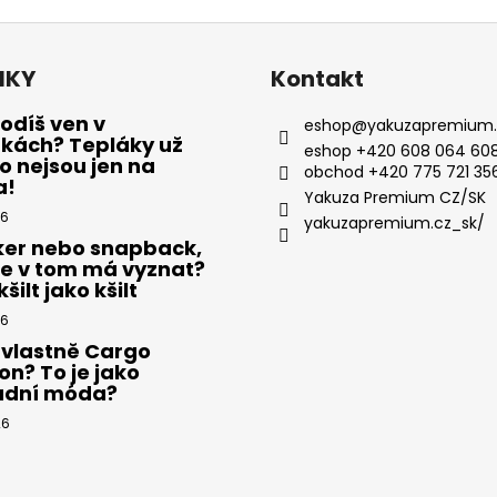
NKY
Kontakt
odíš ven v
eshop
@
yakuzapremium.
ákách? Tepláky už
eshop +420 608 064 608
 nejsou jen na
obchod +420 775 721 35
a!
Yakuza Premium CZ/SK
26
yakuzapremium.cz_sk/
ker nebo snapback,
se v tom má vyznat?
šilt jako kšilt
26
 vlastně Cargo
on? To je jako
adní móda?
26