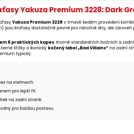
aťasy Yakuza Premium 3228: Dark Gre
raťasy
Yakuza Premium 3228
v tmavě šedém provedení kombinu
an) jsou kraťasy dostatečně pevné pro náročné dny, ale zároveň 
em 6 praktických kapes
. Kromě standardních bočních a zadn
černé štítky a ikonický
kožený label „Bad Villains“
na zadní st
Premium typický.
es na stehnech.
nem pro lepší fit.
tek na zadní straně.
vhodný pro každou postavu.