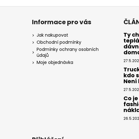
Z
á
Informace pro vás
ČLÁ
p
a
Ty ch
Jak nakupovat
tepl
t
Obchodní podmínky
dávno
í
Podmínky ochrany osobních
dom
údajů
27.5.20
Moje objednávka
Truc
kdo 
Není k
27.5.20
Co je
fashi
nákl
26.5.20