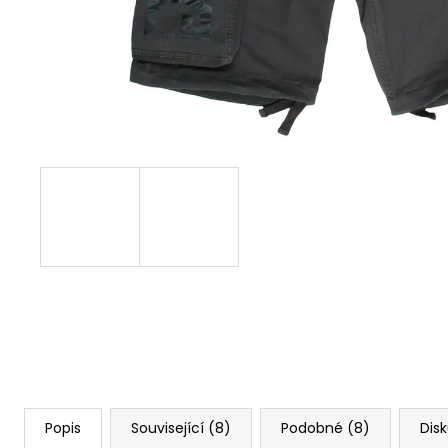
PREMIUM YPS 4008 – ETERNAL ENEMY
739 Kč
Popis
Související (8)
Podobné (8)
Dis