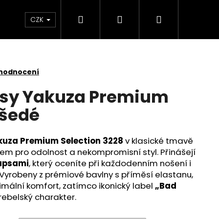
Hledat
Přihlášení
Nákupní
Kontakt
Velkoobchod
Obchodní podmínk
CZK
košík
 hodnocení
asy Yakuza Premium
 šedé
kuza Premium Selection 3228
v klasické tmavě
m pro odolnost a nekompromisní styl. Přinášejí
kapsami
, který oceníte při každodenním nošení i
 Vyrobeny z prémiové bavlny s příměsí elastanu,
imální komfort, zatímco ikonický label
„Bad
rebelský charakter.
É TRIČKO YAKUZA