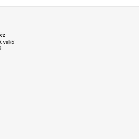
cz
, velko
6