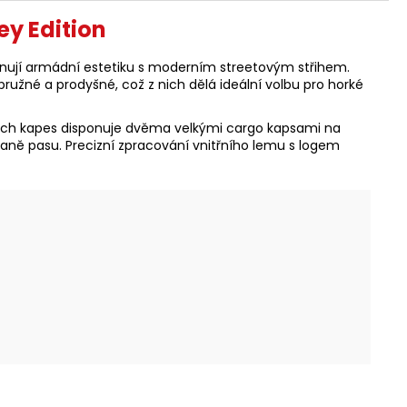
y Edition
jí armádní estetiku s moderním streetovým střihem.
pružné a prodyšné, což z nich dělá ideální volbu pro horké
ích kapes disponuje dvěma velkými cargo kapsami na
raně pasu. Precizní zpracování vnitřního lemu s logem