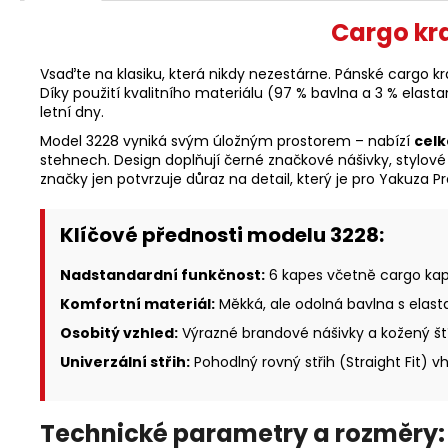
Cargo kr
Vsaďte na klasiku, která nikdy nezestárne. Pánské cargo k
Díky použití kvalitního materiálu (97 % bavlna a 3 % elast
letní dny.
Model 3228 vyniká svým úložným prostorem – nabízí
celk
stehnech. Design doplňují černé značkové nášivky, stylové 
značky jen potvrzuje důraz na detail, který je pro Yakuza 
Klíčové přednosti modelu 3228:
Nadstandardní funkčnost:
6 kapes včetně cargo kap
Komfortní materiál:
Měkká, ale odolná bavlna s elasta
Osobitý vzhled:
Výrazné brandové nášivky a kožený ští
Univerzální střih:
Pohodlný rovný střih (Straight Fit) 
Technické parametry a rozměry: