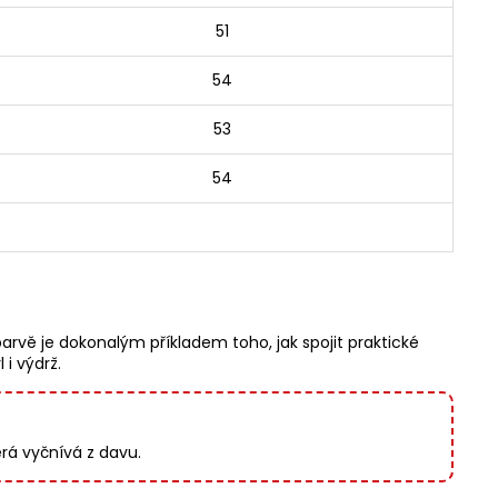
51
54
53
54
barvě je dokonalým příkladem toho, jak spojit praktické
i výdrž.
erá vyčnívá z davu.