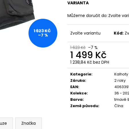
PREMIUM SELECTION YPSW 4076 ČERNÉ
PREMIUM BL-204
VARIANTA
1 223 Kč
848 Kč
Můžeme doručit do:
Zvolte var
1 623 KČ
Zvolte variantu
Kód:
Zv
–7 %
1 623 Kč
–7 %
1 499 Kč
1 238,84 Kč bez DPH
Měrná
cena:
Kategorie
:
Kalhoty
Záruka
:
2 roky
EAN
:
406339
Kolekce
:
36 - 20
Barva
:
tmavě 
Země původu
:
Čína
kuze
Značka