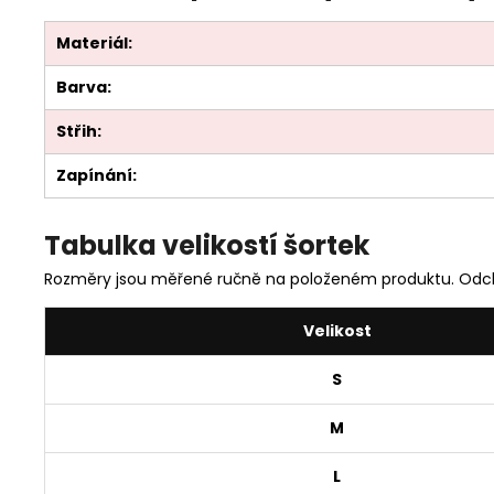
Materiál:
Barva:
Střih:
Zapínání:
Tabulka velikostí šortek
Rozměry jsou měřené ručně na položeném produktu. Odch
Velikost
S
M
L