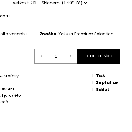
 - BROKEN LEGEND
iantu
olte variantu
Značka:
Yakuza Premium Selection
DO KOŠÍKU
Tisk
 & Kraťasy
Zeptat se
1068451
Sdílet
24 jaro/léto
šedá