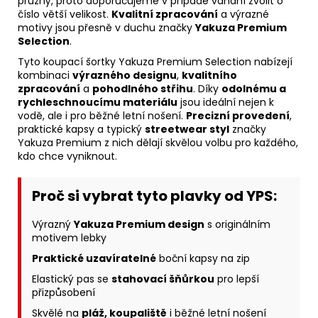
pružný, proto doporučujeme v případě váhání zvolit o
číslo větší velikost.
Kvalitní zpracování
a výrazné
motivy jsou přesně v duchu značky
Yakuza Premium
Selection
.
Tyto koupací šortky Yakuza Premium Selection nabízejí
kombinaci
výrazného designu
,
kvalitního
zpracování
a
pohodlného střihu
. Díky
odolnému a
rychleschnoucímu materiálu
jsou ideální nejen k
vodě, ale i pro běžné letní nošení.
Precizní provedení
,
praktické kapsy a typický
streetwear styl
značky
Yakuza Premium z nich dělají skvělou volbu pro každého,
kdo chce vyniknout.
Proč si vybrat tyto plavky od YPS:
Výrazný
Yakuza Premium design
s originálním
motivem lebky
Praktické uzavíratelné
boční kapsy na zip
Elastický pas se
stahovací šňůrkou
pro lepší
přizpůsobení
Skvělé na
pláž, koupaliště
i běžné letní nošení