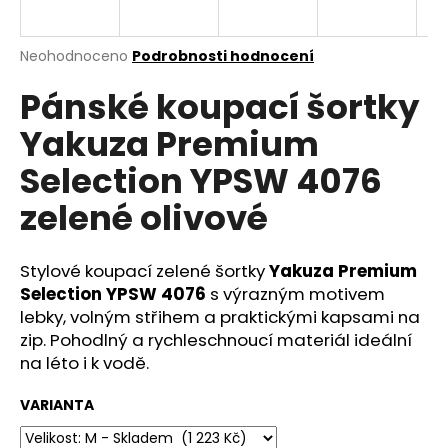
a
j
Průměrné
Neohodnoceno
Podrobnosti hodnocení
í
hodnocení
Pánské koupací šortky
produktu
t
je
?
Yakuza Premium
0,0
z
Selection YPSW 4076
5
hvězdiček.
zelené olivové
HLEDAT
Stylové koupací zelené šortky
Yakuza Premium
Selection YPSW 4076
s výrazným motivem
lebky, volným střihem a praktickými kapsami na
D
o
zip. Pohodlný a rychleschnoucí materiál ideální
p
na léto i k vodě.
o
r
VARIANTA
u