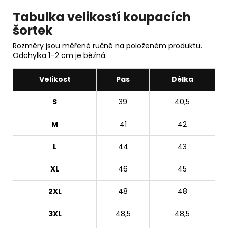
Tabulka velikostí koupacích
šortek
Rozměry jsou měřené ručně na položeném produktu.
Odchylka 1–2 cm je běžná.
Velikost
Pas
Délka
S
39
40,5
M
41
42
L
44
43
XL
46
45
2XL
48
48
3XL
48,5
48,5