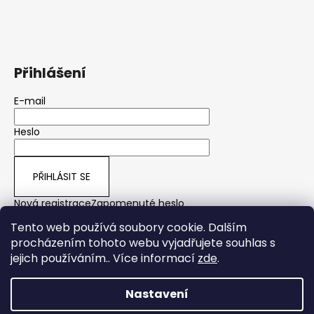
Přihlášení
E-mail
Heslo
PŘIHLÁSIT SE
Nová registrace
Zapomenuté heslo
Tento web používá soubory cookie. Dalším
procházením tohoto webu vyjadřujete souhlas s
jejich používáním.. Více informací
zde
.
yps
Nastavení
Vytvořil Shoptet