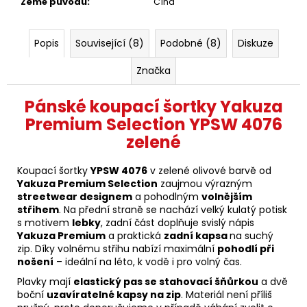
Země původu
:
Čína
Popis
Související (8)
Podobné (8)
Diskuze
Značka
Pánské koupací šortky Yakuza
Premium Selection YPSW 4076
zelené
Koupací šortky
YPSW 4076
v zelené olivové barvě od
Yakuza Premium Selection
zaujmou výrazným
streetwear designem
a pohodlným
volnějším
střihem
. Na přední straně se nachází velký kulatý potisk
s motivem
lebky
, zadní část doplňuje svislý nápis
Yakuza Premium
a praktická
zadní kapsa
na suchý
zip. Díky volnému střihu nabízí maximální
pohodlí při
nošení
– ideální na léto, k vodě i pro volný čas.
Plavky mají
elastický pas se stahovací šňůrkou
a dvě
boční
uzavíratelné kapsy na zip
. Materiál není příliš