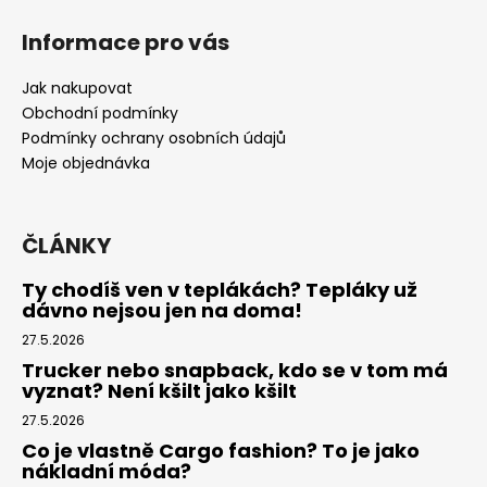
Z
á
Informace pro vás
p
a
Jak nakupovat
t
Obchodní podmínky
í
Podmínky ochrany osobních údajů
Moje objednávka
ČLÁNKY
Ty chodíš ven v teplákách? Tepláky už
dávno nejsou jen na doma!
27.5.2026
Trucker nebo snapback, kdo se v tom má
vyznat? Není kšilt jako kšilt
27.5.2026
Co je vlastně Cargo fashion? To je jako
nákladní móda?