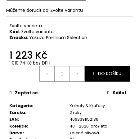
č
u
Můžeme doručit do:
Zvolte variantu
j
e
Zvolte variantu
m
Kód:
Zvolte variantu
e
Značka:
Yakuza Premium Selection
1 223 Kč
PÁNSKÉ
ŠEDÉ
1 010,74 Kč bez DPH
TRIČKO
Měrná
YAKUZA
DO KOŠÍKU
PREMIUM
cena:
YPS
3906
–
Zeptat se
Sdílet
BROKEN
LEGEND
Kategorie
:
Kalhoty & Kraťasy
749
Záruka
:
2 roky
Kč
Původně:
EAN
:
4063391152136
848
Kolekce
:
40 - 2026 jaro/léto
Kč
Barva
:
zelená olivová