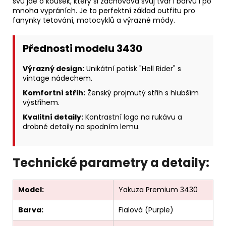
švů jde o kousek, který si zachovává svůj tvar i barvu i po
mnoha vypráních. Je to perfektní základ outfitu pro
fanynky tetování, motocyklů a výrazné módy.
Přednosti modelu 3430
Výrazný design:
Unikátní potisk "Hell Rider" s
vintage nádechem.
Komfortní střih:
Ženský projmutý střih s hlubším
výstřihem.
Kvalitní detaily:
Kontrastní logo na rukávu a
drobné detaily na spodním lemu.
Technické parametry a detaily:
Model:
Yakuza Premium 3430
Barva:
Fialová (Purple)