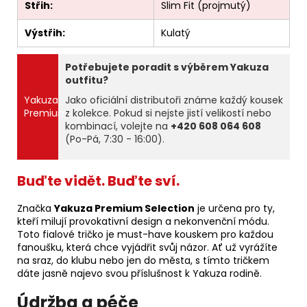
Střih:
Slim Fit (projmutý)
Výstřih:
Kulatý
Potřebujete poradit s výběrem Yakuza
outfitu?
Yakuza
Jako oficiální distributoři známe každý kousek
Premium
z kolekce. Pokud si nejste jistí velikostí nebo
kombinací, volejte na
+420 608 064 608
(Po-Pá, 7:30 - 16:00).
Buďte vidět. Buďte sví.
Značka
Yakuza Premium Selection
je určena pro ty,
kteří milují provokativní design a nekonvenční módu.
Toto fialové tričko je must-have kouskem pro každou
fanoušku, která chce vyjádřit svůj názor. Ať už vyrážíte
na sraz, do klubu nebo jen do města, s tímto tričkem
dáte jasně najevo svou příslušnost k Yakuza rodině.
Údržba a péče