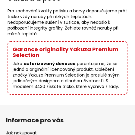
Pro zachování kvality potisku a barvy doporučujeme prát
tričko vždy naruby při nízkých teplotách.
Nedoporučujeme sušení v sušičce, aby nedošlo k
poškození integrity grafiky. Žehlete rovněž naruby při
mírné teplotě.
Garance originality Yakuza Premium
Selection
Jako
autorizovaný dovozce
garantujeme, že se
jedná o originální licencovaný produkt. Oblečení
značky Yakuza Premium Selection je proslulé svým
jedinečným designem a dlouhou životností. S
modelem 3430 získáte tričko, které vyčnívá z řady.
Z
á
Informace pro vás
p
a
Jak nakupovat