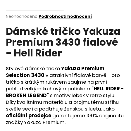
a
j
Průměrné
Neohodnoceno
Podrobnosti hodnocení
í
hodnocení
Dámské tričko Yakuza
produktu
t
je
?
Premium 3430 fialové
0,0
z
- Hell Rider
5
hvězdiček.
Stylové dámské tričko
Yakuza Premium
HLEDAT
Selection 3430
v atraktivní fialové barvě. Toto
tričko s krátkým rukávem zaujme na první
pohled velkým kruhovým potiskem
"HELL RIDER -
D
BROKEN LEGEND"
s motivy lebek v retro stylu.
o
Díky kvalitnímu materiálu a projmutému střihu
p
skvěle sedí a podtrhuje ženskou siluetu. Jako
o
oficiální prodejce
garantujeme 100% originalitu
r
značky Yakuza Premium.
u