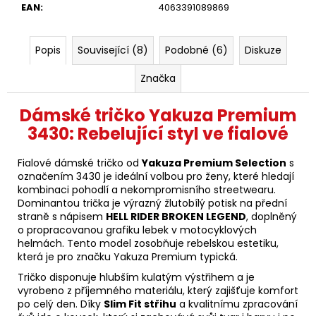
EAN
:
4063391089869
Popis
Související (8)
Podobné (6)
Diskuze
Značka
Dámské tričko Yakuza Premium
3430: Rebelující styl ve fialové
Fialové dámské tričko od
Yakuza Premium Selection
s
označením 3430 je ideální volbou pro ženy, které hledají
kombinaci pohodlí a nekompromisního streetwearu.
Dominantou trička je výrazný žlutobílý potisk na přední
straně s nápisem
HELL RIDER BROKEN LEGEND
, doplněný
o propracovanou grafiku lebek v motocyklových
helmách. Tento model zosobňuje rebelskou estetiku,
která je pro značku Yakuza Premium typická.
Tričko disponuje hlubším kulatým výstřihem a je
vyrobeno z příjemného materiálu, který zajišťuje komfort
po celý den. Díky
Slim Fit střihu
a kvalitnímu zpracování