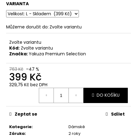
č
VARIANTA
u
j
e
m
Můžeme doručit do:
Zvolte variantu
e
Zvolte variantu
Kód:
Zvolte variantu
PÁNSKÉ
Značka:
Yakuza Premium Selection
OLIVOVÉ
TRIČKO
YAKUZA
763 Kč
–47 %
PREMIUM
399 Kč
BL-
204
329,75 Kč bez DPH
-
Měrná
BROKEN
DO KOŠÍKU
cena:
LEGEND
848
Kč
Zeptat se
Sdílet
Kategorie
:
Dámské
Záruka
:
2 roky