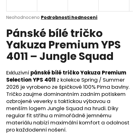
a
j
Průměrné
Neohodnoceno
Podrobnosti hodnocení
í
hodnocení
Pánské bílé tričko
produktu
t
je
?
Yakuza Premium YPS
0,0
z
4011 – Jungle Squad
5
hvězdiček.
Exkluzivní
pánské bílé tričko Yakuza Premium
HLEDAT
Selection YPS 4011
z kolekce Spring / Summer
2026 je vyrobeno ze špičkové 100% Pima bavlny.
Tričko zaujme dominantním zadním potiskem
D
ozbrojené veverky s taktickou výbavou a
o
menším logem Jungle Squad na hrudi. Díky
p
regular fit střihu a mimořádně jemnému
o
materiálu nabízí maximální komfort a odolnost
r
pro každodenní nošení.
u