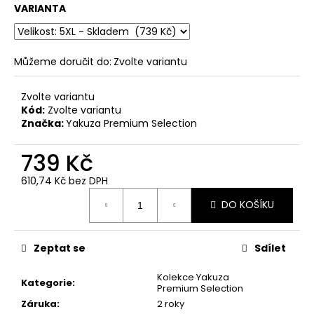
č
VARIANTA
u
j
e
m
Můžeme doručit do:
Zvolte variantu
e
Zvolte variantu
Kód:
Zvolte variantu
PÁNSKÁ
Značka:
Yakuza Premium Selection
VESTA
YAKUZA
739 Kč
PREMIUM
3966
BORN
610,74 Kč bez DPH
TO
Měrná
BURN
DO KOŠÍKU
cena:
–
ŽLUTÁ
2
Zeptat se
Sdílet
449
Kč
Kolekce Yakuza
Kategorie
:
Premium Selection
Záruka
:
2 roky