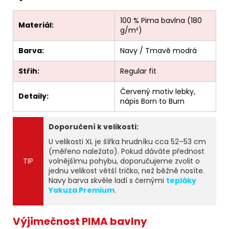
100 % Pima bavlna (180
Materiál:
g/m²)
Barva:
Navy / Tmavě modrá
Střih:
Regular fit
Červený motiv lebky,
Detaily:
nápis Born to Burn
Doporučení k velikosti:
U velikosti XL je šířka hrudníku cca 52–53 cm
(měřeno naležato). Pokud dáváte přednost
TIP
volnějšímu pohybu, doporučujeme zvolit o
jednu velikost větší tričko, než běžně nosíte.
Navy barva skvěle ladí s černými
tepláky
Yakuza Premium
.
Výjimečnost PIMA bavlny