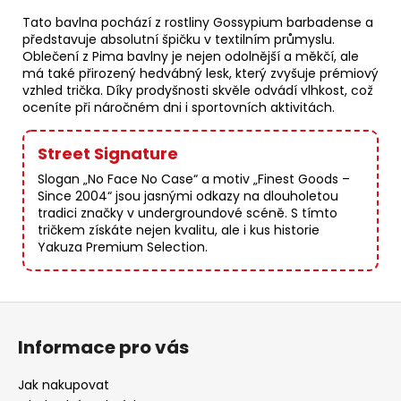
Tato bavlna pochází z rostliny Gossypium barbadense a
představuje absolutní špičku v textilním průmyslu.
Oblečení z Pima bavlny je nejen odolnější a měkčí, ale
má také přirozený hedvábný lesk, který zvyšuje prémiový
vzhled trička. Díky prodyšnosti skvěle odvádí vlhkost, což
oceníte při náročném dni i sportovních aktivitách.
Street Signature
Slogan „No Face No Case“ a motiv „Finest Goods –
Since 2004“ jsou jasnými odkazy na dlouholetou
tradici značky v undergroundové scéně. S tímto
tričkem získáte nejen kvalitu, ale i kus historie
Yakuza Premium Selection.
Z
á
Informace pro vás
p
a
Jak nakupovat