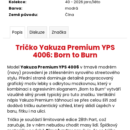
Kolekce
:
40 - 2026 jaro/léto
Barva
:
modrá
Země původu
:
Čína
Popis
Diskuze
Značka
Tričko Yakuza Premium YPS
4006: Born to Burn
Model
Yakuza Premium YPS 4006
v tmavě modrém
(navy) provedení je ztělesněním syrového streetového
stylu. Přední straně dominuje detailně propracovaný
grafický motiv lebky s odkrytou mozkovnou, který v
kombinaci s agresivním sloganem „Born to Burn“ vytváří
vizuálně silný prvek typický pro tuto značku. Vertikální
nápis Yakuza Premium táhnoucí se přes celou šíři zad
dodává tričku autentický vzhled, který sklidí úspěch v
baru, fitku i na ulici.
Tričko je součástí limitované edice 28th Part, což
zaručuje, že v něm nebudou chodit masy lidí. Špičkový