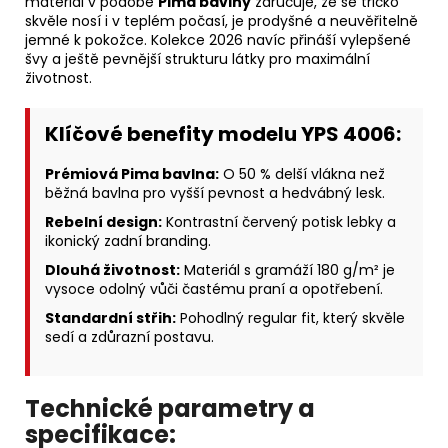
materiál v podobě
Pima bavlny
zaručuje, že se tričko
skvěle nosí i v teplém počasí, je prodyšné a neuvěřitelně
jemné k pokožce. Kolekce 2026 navíc přináší vylepšené
švy a ještě pevnější strukturu látky pro maximální
životnost.
Klíčové benefity modelu YPS 4006:
Prémiová Pima bavlna:
O 50 % delší vlákna než
běžná bavlna pro vyšší pevnost a hedvábný lesk.
Rebelní design:
Kontrastní červený potisk lebky a
ikonický zadní branding.
Dlouhá životnost:
Materiál s gramáží 180 g/m² je
vysoce odolný vůči častému praní a opotřebení.
Standardní střih:
Pohodlný regular fit, který skvěle
sedí a zdůrazní postavu.
Technické parametry a
specifikace: