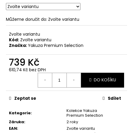
č
u
j
Můžeme doručit do:
Zvolte variantu
e
m
e
Zvolte variantu
Kód:
Zvolte variantu
Značka:
Yakuza Premium Selection
DÁMSKÉ
MINIŠATY
739 Kč
YAKUZA
PREMIUM
610,74 Kč bez DPH
3530
Měrná
NATUR
DO KOŠÍKU
cena:
-
GLOSSY
SKULL
Zeptat se
Sdílet
499
Kč
Původně:
Kolekce Yakuza
Kategorie
:
856
Premium Selection
Kč
Záruka
:
2 roky
EAN
:
Zvolte variantu