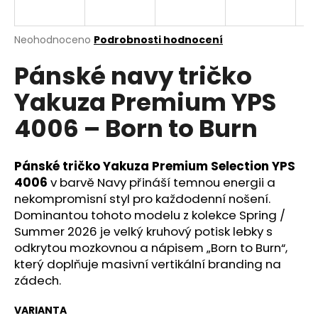
a
j
Průměrné
Neohodnoceno
Podrobnosti hodnocení
í
hodnocení
Pánské navy tričko
produktu
t
je
?
Yakuza Premium YPS
0,0
z
4006 – Born to Burn
5
hvězdiček.
Pánské tričko Yakuza Premium Selection YPS
HLEDAT
4006
v barvě Navy přináší temnou energii a
nekompromisní styl pro každodenní nošení.
Dominantou tohoto modelu z kolekce Spring /
D
Summer 2026 je velký kruhový potisk lebky s
o
odkrytou mozkovnou a nápisem „Born to Burn“,
p
který doplňuje masivní vertikální branding na
o
zádech.
r
u
VARIANTA