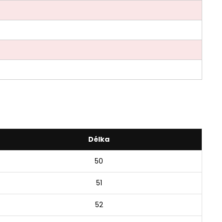
Délka
50
51
52