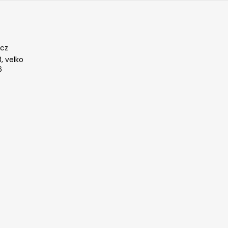
cz
, velko
6