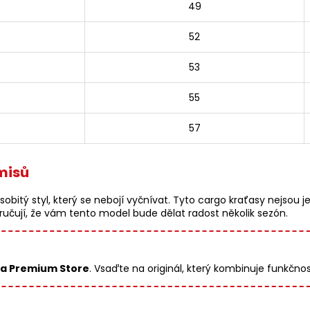
49
52
53
55
57
misů
bitý styl, který se nebojí vyčnívat. Tyto cargo kraťasy nejsou 
 zaručují, že vám tento model bude dělat radost několik sezón.
a Premium Store
. Vsaďte na originál, který kombinuje funkčn