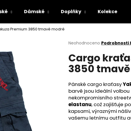
ské
Dámské
Doplňky
Kolekce
Yakuza Premium 3850 tmavě modré
Co potřebujete najít?
Průměrné
Neohodnoceno
Podrobnosti
hodnocení
Cargo krať
produktu
HLEDAT
je
3850 tmavě
0,0
z
5
Doporučujeme
hvězdiček.
Pánské cargo kraťasy
Ya
barvě jsou ideální volbou 
nekompromisního streetw
elastanu
, což zajišťuje 
kapsami, výraznými náši
vašemu letnímu outfitu au
PÁNSKÉ ŠEDÉ TRIČKO YAKUZA PREMIUM
PÁNSKÉ OLIVOV