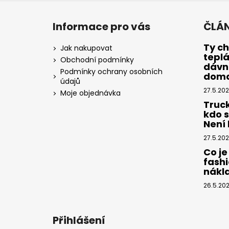
Z
á
Informace pro vás
ČLÁ
p
a
Ty ch
Jak nakupovat
tepl
t
Obchodní podmínky
dávno
í
Podmínky ochrany osobních
dom
údajů
27.5.20
Moje objednávka
Truc
kdo 
Není k
27.5.20
Co je
fashi
nákl
26.5.20
Přihlášení