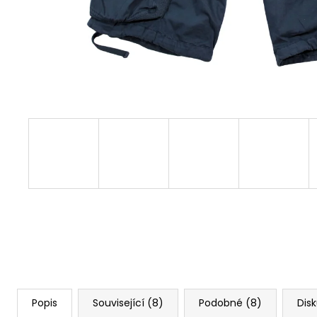
YPS 3906 – BROKEN LEGEND
749 Kč
Původně:
848 Kč
Popis
Související (8)
Podobné (8)
Dis