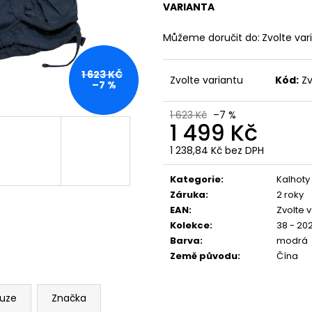
YPS 3814 – BORN TO BURN
PREMIUM BL-204
VARIANTA
699 Kč
848 Kč
Původně:
873 Kč
Můžeme doručit do:
Zvolte var
1 623 KČ
Zvolte variantu
Kód:
Zv
–7 %
1 623 Kč
–7 %
1 499 Kč
1 238,84 Kč bez DPH
Měrná
cena:
Kategorie
:
Kalhoty
Záruka
:
2 roky
EAN
:
Zvolte 
Kolekce
:
38 - 202
Barva
:
modrá
Země původu
:
Čína
kuze
Značka