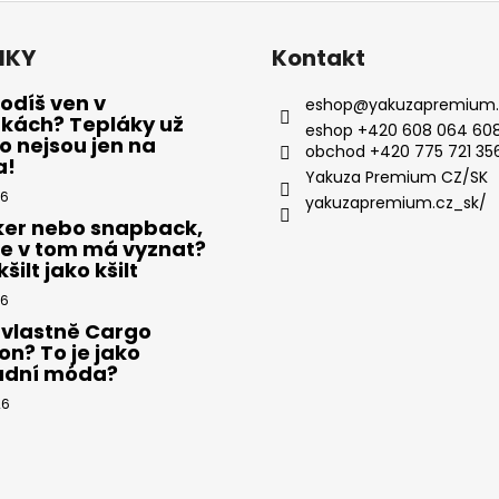
NKY
Kontakt
odíš ven v
eshop
@
yakuzapremium.
ákách? Tepláky už
eshop +420 608 064 608
 nejsou jen na
obchod +420 775 721 35
a!
Yakuza Premium CZ/SK
26
yakuzapremium.cz_sk/
ker nebo snapback,
se v tom má vyznat?
šilt jako kšilt
26
 vlastně Cargo
on? To je jako
adní móda?
26