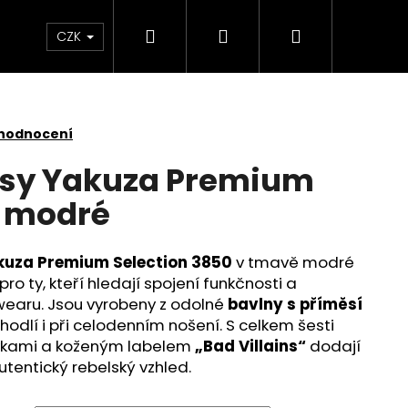
Hledat
Přihlášení
Nákupní
Kontakt
Velkoobchod
Obchodní podmínk
CZK
košík
 hodnocení
asy Yakuza Premium
 modré
kuza Premium Selection 3850
v tmavě modré
pro ty, kteří hledají spojení funkčnosti a
earu. Jsou vyrobeny z odolné
bavlny s příměsí
pohodlí i při celodenním nošení. S celkem šesti
vkami a koženým labelem
„Bad Villains“
dodají
tentický rebelský vzhled.
É TRIČKO YAKUZA