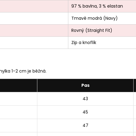
97 % bavlna, 3 % elastan
Tmavě modrá (Navy)
Rovný (Straight Fit)
Zip a knoflík
ylka 1–2 cm je běžná.
Pas
43
45
47