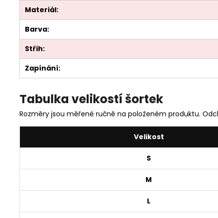
Materiál:
Barva:
Střih:
Zapínání:
Tabulka velikostí šortek
Rozměry jsou měřené ručně na položeném produktu. Odch
Velikost
S
M
L