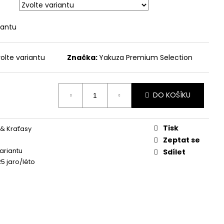
 - BROKEN LEGEND
iantu
olte variantu
Značka:
Yakuza Premium Selection
DO KOŠÍKU
Tisk
 & Kraťasy
Zeptat se
variantu
Sdílet
5 jaro/léto