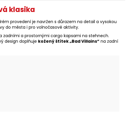
vá klasika
ém provedení je navržen s důrazem na detail a vysokou
vy do města i pro volnočasové aktivity.
a zadními a prostornými cargo kapsami na stehnech.
ový design doplňuje
kožený štítek „Bad Villains“
na zadní