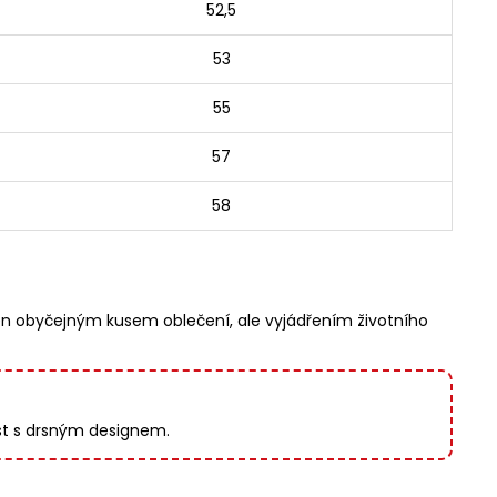
52,5
53
55
57
58
jen obyčejným kusem oblečení, ale vyjádřením životního
ost s drsným designem.