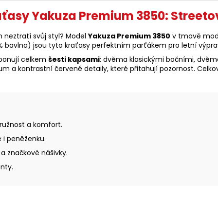
ťasy Yakuza Premium 3850: Streeto
m neztratí svůj styl? Model
Yakuza Premium 3850
v tmavě modr
% bavlna) jsou tyto kraťasy perfektním parťákem pro letní výpra
ponují celkem
šesti kapsami
: dvěma klasickými bočními, dvěm
m a kontrastní červené detaily, které přitahují pozornost. Celk
ružnost a komfort.
e i peněženku.
 a značkové nášivky.
nty.