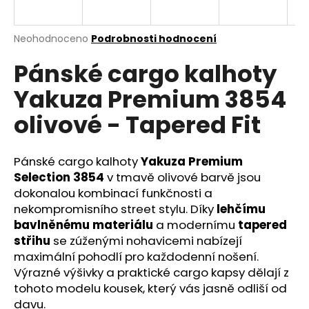
a
j
Průměrné
Neohodnoceno
Podrobnosti hodnocení
í
hodnocení
Pánské cargo kalhoty
produktu
t
je
?
Yakuza Premium 3854
0,0
z
olivové - Tapered Fit
5
hvězdiček.
Pánské cargo kalhoty
Yakuza Premium
HLEDAT
Selection 3854
v tmavě olivové barvě jsou
dokonalou kombinací funkčnosti a
nekompromisního street stylu. Díky
lehčímu
D
bavlněnému materiálu
a modernímu
tapered
o
střihu
se zúženými nohavicemi nabízejí
p
maximální pohodlí pro každodenní nošení.
o
Výrazné výšivky a praktické cargo kapsy dělají z
r
tohoto modelu kousek, který vás jasně odliší od
u
davu.