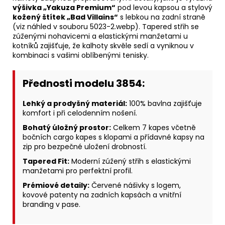
výšivka „Yakuza Premium“
pod levou kapsou a stylový
kožený štítek „Bad Villains“
s lebkou na zadní straně
(viz náhled v souboru 5023-2.webp). Tapered střih se
zúženými nohavicemi a elastickými manžetami u
kotníků zajišťuje, že kalhoty skvěle sedí a vyniknou v
kombinaci s vašimi oblíbenými tenisky.
Přednosti modelu 3854:
Lehký a prodyšný materiál:
100% bavlna zajišťuje
komfort i při celodenním nošení.
Bohatý úložný prostor:
Celkem 7 kapes včetně
bočních cargo kapes s klopami a přídavné kapsy na
zip pro bezpečné uložení drobností.
Tapered Fit:
Moderní zúžený střih s elastickými
manžetami pro perfektní profil.
Prémiové detaily:
Červené nášivky s logem,
kovové patenty na zadních kapsách a vnitřní
branding v pase.