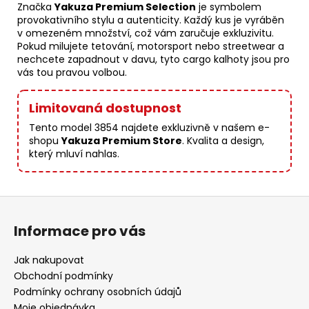
Značka
Yakuza Premium Selection
je symbolem
provokativního stylu a autenticity. Každý kus je vyráběn
v omezeném množství, což vám zaručuje exkluzivitu.
Pokud milujete tetování, motorsport nebo streetwear a
nechcete zapadnout v davu, tyto cargo kalhoty jsou pro
vás tou pravou volbou.
Limitovaná dostupnost
Tento model 3854 najdete exkluzivně v našem e-
shopu
Yakuza Premium Store
. Kvalita a design,
který mluví nahlas.
Z
á
Informace pro vás
p
a
Jak nakupovat
t
Obchodní podmínky
í
Podmínky ochrany osobních údajů
Moje objednávka