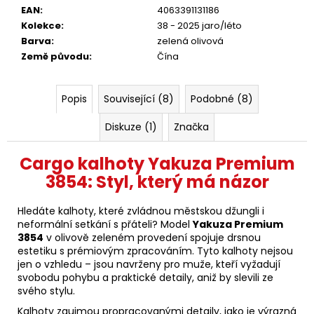
EAN
:
4063391131186
Kolekce
:
38 - 2025 jaro/léto
Barva
:
zelená olivová
Země původu
:
Čína
Popis
Související (8)
Podobné (8)
Diskuze (1)
Značka
Cargo kalhoty Yakuza Premium
3854: Styl, který má názor
Hledáte kalhoty, které zvládnou městskou džungli i
neformální setkání s přáteli? Model
Yakuza Premium
3854
v olivově zeleném provedení spojuje drsnou
estetiku s prémiovým zpracováním. Tyto kalhoty nejsou
jen o vzhledu – jsou navrženy pro muže, kteří vyžadují
svobodu pohybu a praktické detaily, aniž by slevili ze
svého stylu.
Kalhoty zaujmou propracovanými detaily, jako je výrazná