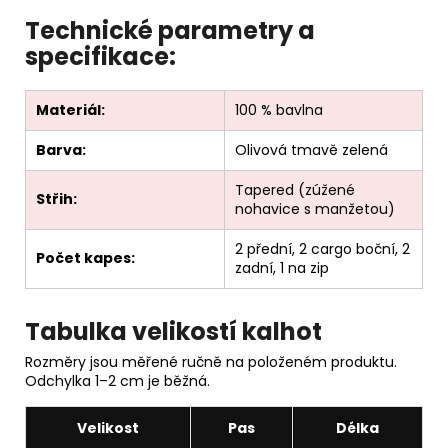
Technické parametry a
specifikace:
Materiál:
100 % bavlna
Barva:
Olivová tmavě zelená
Tapered (zúžené
Střih:
nohavice s manžetou)
2 přední, 2 cargo boční, 2
Počet kapes:
zadní, 1 na zip
Tabulka velikostí kalhot
Rozměry jsou měřené ručně na položeném produktu.
Odchylka 1–2 cm je běžná.
Velikost
Pas
Délka