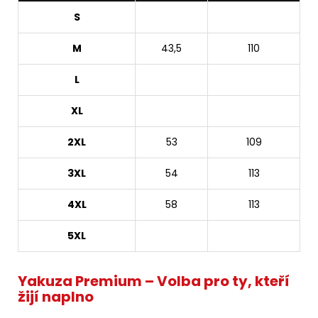
S
M
43,5
110
L
XL
2XL
53
109
3XL
54
113
4XL
58
113
5XL
Yakuza Premium – Volba pro ty, kteří
žijí naplno