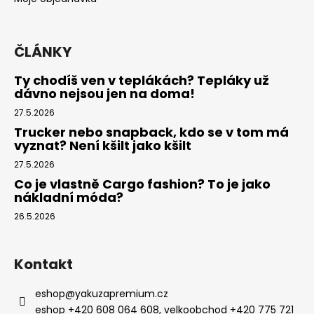
ČLÁNKY
Ty chodíš ven v teplákách? Tepláky už
dávno nejsou jen na doma!
27.5.2026
Trucker nebo snapback, kdo se v tom má
vyznat? Není kšilt jako kšilt
27.5.2026
Co je vlastně Cargo fashion? To je jako
nákladní móda?
26.5.2026
Kontakt
eshop
@
yakuzapremium.cz
eshop +420 608 064 608, velkoobchod +420 775 721