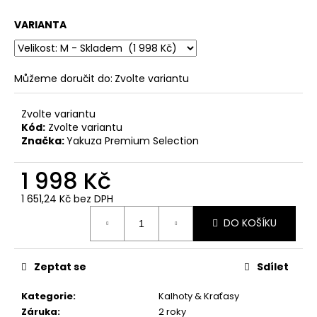
č
u
VARIANTA
j
e
m
e
Můžeme doručit do:
Zvolte variantu
Zvolte variantu
PÁNSKÉ
Kód:
Zvolte variantu
OLIVOVÉ
Značka:
Yakuza Premium Selection
TRIČKO
YAKUZA
PREMIUM
1 998 Kč
BL-
204
1 651,24 Kč bez DPH
-
Měrná
BROKEN
DO KOŠÍKU
cena:
LEGEND
848
Kč
Zeptat se
Sdílet
Kategorie
:
Kalhoty & Kraťasy
Záruka
:
2 roky