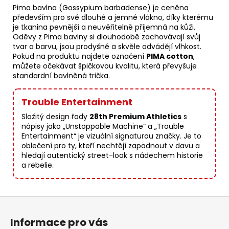
Pima bavlna (Gossypium barbadense) je ceněna
především pro své dlouhé a jemné vlákno, díky kterému
je tkanina pevnější a neuvěřitelně příjemná na kůži.
Oděvy z Pima bavlny si dlouhodobě zachovávají svůj
tvar a barvu, jsou prodyšné a skvěle odvádějí vlhkost.
Pokud na produktu najdete označení
PIMA cotton
,
můžete očekávat špičkovou kvalitu, která převyšuje
standardní bavlněná trička.
Trouble Entertainment
Složitý design řady
28th Premium Athletics
s
nápisy jako „Unstoppable Machine“ a „Trouble
Entertainment“ je vizuální signaturou značky. Je to
oblečení pro ty, kteří nechtějí zapadnout v davu a
hledají autentický street-look s nádechem historie
a rebelie.
Z
á
Informace pro vás