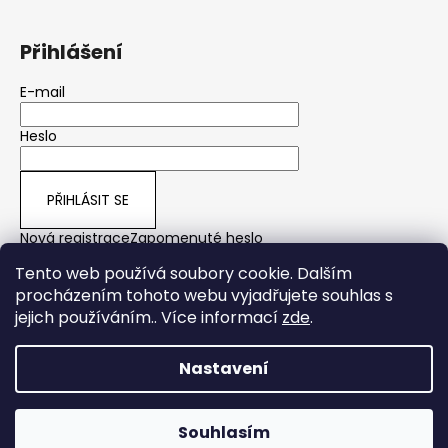
Přihlášení
E-mail
Heslo
PŘIHLÁSIT SE
Nová registrace
Zapomenuté heslo
Tento web používá soubory cookie. Dalším
procházením tohoto webu vyjadřujete souhlas s
jejich používáním.. Více informací
zde
.
yps
Nastavení
Vytvořil Shoptet
Copyright 2026
Yakuza Premium CZ/SK
. Všechna práva
Souhlasím
vyhrazena.
Plavkové pánské šortky Yakuza Premium právě SKLADEM