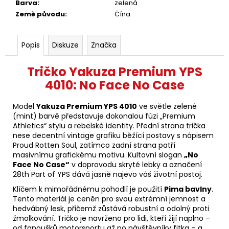
Barva
:
zelená
Země původu
:
Čína
Popis
Diskuze
Značka
Tričko Yakuza Premium YPS
4010: No Face No Case
Model
Yakuza Premium YPS 4010
ve světle zelené
(mint) barvě představuje dokonalou fúzi „Premium
Athletics“ stylu a rebelské identity. Přední strana trička
nese decentní vintage grafiku běžící postavy s nápisem
Proud Rotten Soul, zatímco zadní strana patří
masivnímu grafickému motivu. Kultovní slogan
„No
Face No Case“
v doprovodu skryté lebky a označení
28th Part of YPS dává jasně najevo váš životní postoj.
Klíčem k mimořádnému pohodlí je použití
Pima bavlny
.
Tento materiál je ceněn pro svou extrémní jemnost a
hedvábný lesk, přičemž zůstává robustní a odolný proti
žmolkování. Tričko je navrženo pro lidi, kteří žijí naplno –
od fanoušků motorsportu až po návštěvníky fitka – a