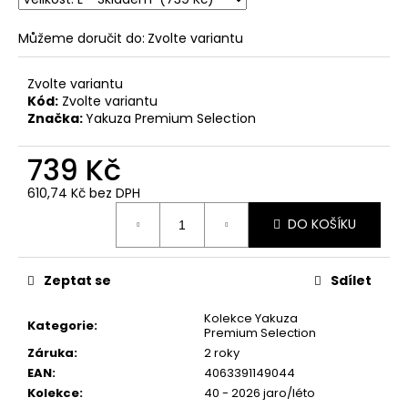
č
u
Můžeme doručit do:
Zvolte variantu
j
e
m
Zvolte variantu
e
Kód:
Zvolte variantu
Značka:
Yakuza Premium Selection
PÁNSKÉ
739 Kč
ŠEDO-
OLIVOVÉ
610,74 Kč bez DPH
TRIČKO
Měrná
YAKUZA
DO KOŠÍKU
cena:
PREMIUM
YPS
3916
–
Zeptat se
Sdílet
FLAMING
CUTS
Kolekce Yakuza
Kategorie
:
Premium Selection
749
Kč
Záruka
:
2 roky
Původně:
EAN
:
4063391149044
848
Kolekce
:
40 - 2026 jaro/léto
Kč