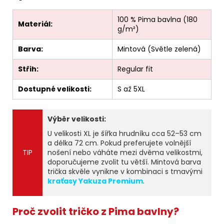
100 % Pima bavlna (180
Materiál:
g/m²)
Barva:
Mintová (Světle zelená)
Střih:
Regular fit
Dostupné velikosti:
S až 5XL
Výběr velikosti:
U velikosti XL je šířka hrudníku cca 52–53 cm
a délka 72 cm. Pokud preferujete volnější
TIP
nošení nebo váháte mezi dvěma velikostmi,
doporučujeme zvolit tu větší. Mintová barva
trička skvěle vynikne v kombinaci s tmavými
kraťasy Yakuza Premium
.
Proč zvolit tričko z Pima bavlny?