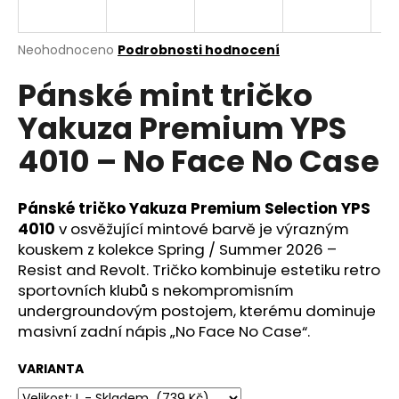
a
j
Průměrné
Neohodnoceno
Podrobnosti hodnocení
í
hodnocení
Pánské mint tričko
produktu
t
je
?
Yakuza Premium YPS
0,0
z
4010 – No Face No Case
5
hvězdiček.
Pánské tričko Yakuza Premium Selection YPS
HLEDAT
4010
v osvěžující mintové barvě je výrazným
kouskem z kolekce Spring / Summer 2026 –
Resist and Revolt. Tričko kombinuje estetiku retro
D
sportovních klubů s nekompromisním
o
undergroundovým postojem, kterému dominuje
p
masivní zadní nápis „No Face No Case“.
o
r
VARIANTA
u