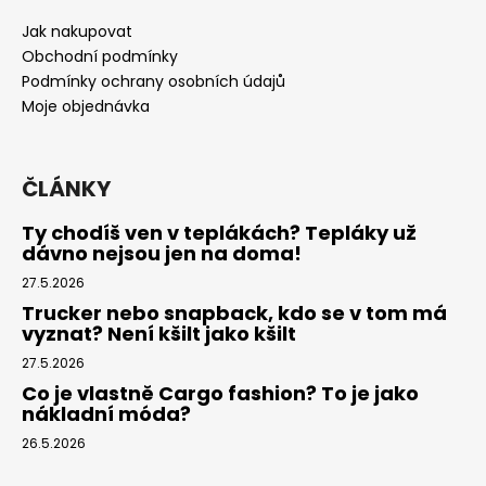
p
a
Jak nakupovat
t
Obchodní podmínky
í
Podmínky ochrany osobních údajů
Moje objednávka
ČLÁNKY
Ty chodíš ven v teplákách? Tepláky už
dávno nejsou jen na doma!
27.5.2026
Trucker nebo snapback, kdo se v tom má
vyznat? Není kšilt jako kšilt
27.5.2026
Co je vlastně Cargo fashion? To je jako
nákladní móda?
26.5.2026