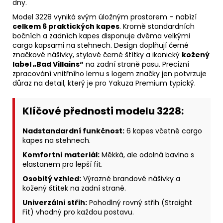
dny.
Model 3228 vyniká svým úložným prostorem – nabízí
celkem 6 praktických kapes
. Kromě standardních
bočních a zadních kapes disponuje dvěma velkými
cargo kapsami na stehnech. Design doplňují černé
značkové nášivky, stylové černé štítky a ikonický
kožený
label „Bad Villains“
na zadní straně pasu. Precizní
zpracování vnitřního lemu s logem značky jen potvrzuje
důraz na detail, který je pro Yakuza Premium typický.
Klíčové přednosti modelu 3228:
Nadstandardní funkčnost:
6 kapes včetně cargo
kapes na stehnech.
Komfortní materiál:
Měkká, ale odolná bavlna s
elastanem pro lepší fit.
Osobitý vzhled:
Výrazné brandové nášivky a
kožený štítek na zadní straně.
Univerzální střih:
Pohodlný rovný střih (Straight
Fit) vhodný pro každou postavu.