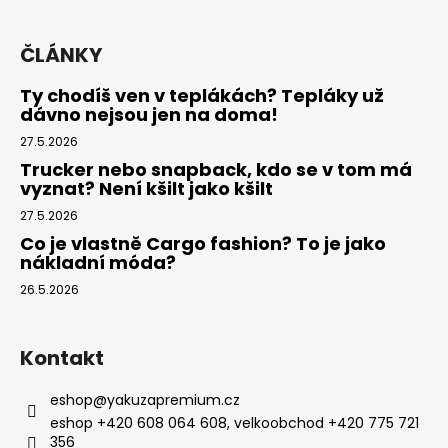
ČLÁNKY
Ty chodíš ven v teplákách? Tepláky už
dávno nejsou jen na doma!
27.5.2026
Trucker nebo snapback, kdo se v tom má
vyznat? Není kšilt jako kšilt
27.5.2026
Co je vlastně Cargo fashion? To je jako
nákladní móda?
26.5.2026
Kontakt
eshop
@
yakuzapremium.cz
eshop +420 608 064 608, velkoobchod +420 775 721
356