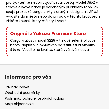
pro ty, kteří se nebojí vyjádřit svůj postoj. Model 3852 v
tmavě olivové barvě je dokonalým příkladem toho, jak
spojit praktické cargo prvky s dravým designem. Ať už
vyrazíte do města nebo do přírody, v těchto kraťasech
získáte kousek, který má styl i výdrž.
Originál z Yakuza Premium Store
Cargo kraťasy model 3228 v tmavě zelené olivové
barvě. Najdete je exkluzivně na
Yakuza Premium
Store
. Vsaďte na kvalitu, která vyčnívá z davu.
Z
á
Informace pro vás
p
a
Jak nakupovat
t
Obchodní podmínky
í
Podmínky ochrany osobních údajů
Moje objednávka