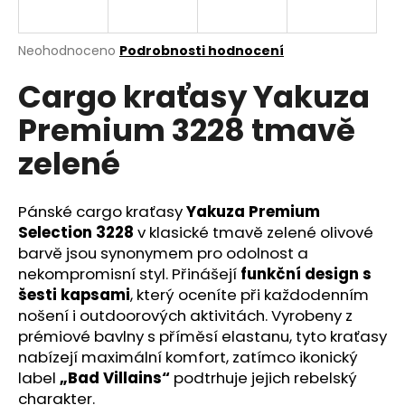
a
j
Průměrné
Neohodnoceno
Podrobnosti hodnocení
í
hodnocení
Cargo kraťasy Yakuza
produktu
t
je
?
Premium 3228 tmavě
0,0
z
zelené
5
hvězdiček.
Pánské cargo kraťasy
Yakuza Premium
HLEDAT
Selection 3228
v klasické tmavě zelené olivové
barvě jsou synonymem pro odolnost a
nekompromisní styl. Přinášejí
funkční design s
D
šesti kapsami
, který oceníte při každodenním
o
nošení i outdoorových aktivitách. Vyrobeny z
p
prémiové bavlny s příměsí elastanu, tyto kraťasy
o
nabízejí maximální komfort, zatímco ikonický
r
label
„Bad Villains“
podtrhuje jejich rebelský
u
charakter.