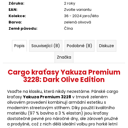
Záruka
:
2 roky
EAN
:
Zvolte variantu
Kolekce
:
36 - 2024 jaro/léto
Barva
:
zelená olivová
Země původu
:
Čína
Popis
Související (8)
Podobné (8)
Diskuze
Značka
Cargo kraťasy Yakuza Premium
3228: Dark Olive Edition
Vsaďte na klasiku, která nikdy nezestárne. Pánské cargo
kraťasy
Yakuza Premium 3228
v tmavě zeleném
olivovém provedení kombinují armádní estetiku s
moderním streetovým střihem. Díky použití kvalitního
materiálu (97 % bavlna a 3 % elastan) jsou kraťasy
dostatečně pevné pro náročné dny, ale zároveň pružné
a prodyšné, což z nich dělá ideální volbu pro horké letní