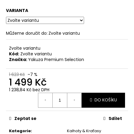
č
u
VARIANTA
j
e
m
e
Můžeme doručit do:
Zvolte variantu
Zvolte variantu
PÁNSKÉ
Kód:
Zvolte variantu
KOUPACÍ
Značka:
Yakuza Premium Selection
ŠORTKY
YAKUZA
PREMIUM
1 623 Kč
–7 %
SELECTION
1 499 Kč
YPSW
4076
1 238,84 Kč bez DPH
ČERNÉ
Měrná
1
DO KOŠÍKU
cena:
223
Kč
Zeptat se
Sdílet
Kategorie
:
Kalhoty & Kraťasy