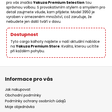
pro vás značka
Yakuza Premium Selection
tou
správnou volbou. S provokativním stylem a smyslem pro
detail zaujmete všude, kam přijdete. Model 3950 je
vyroben v omezeném množství, což zaručuje, že
nebudete jen další tváří v davu.
Dostupnost
Tyto cargo kalhoty najdete v naší aktuální nabídce
na
Yakuza Premium Store
. Kvalita, kterou ucítíte
při každém pohybu.
Z
á
Informace pro vás
p
a
Jak nakupovat
t
Obchodní podmínky
í
Podmínky ochrany osobních údajů
Moje objednávka