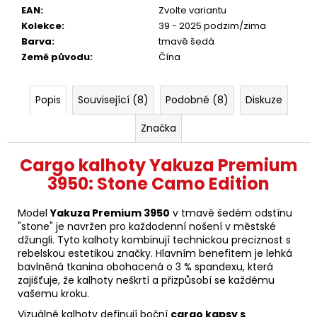
EAN
:
Zvolte variantu
Kolekce
:
39 - 2025 podzim/zima
Barva
:
tmavě šedá
Země původu
:
Čína
Popis
Související (8)
Podobné (8)
Diskuze
Značka
Cargo kalhoty Yakuza Premium
3950: Stone Camo Edition
Model
Yakuza Premium 3950
v tmavě šedém odstínu
"stone" je navržen pro každodenní nošení v městské
džungli. Tyto kalhoty kombinují technickou preciznost s
rebelskou estetikou značky. Hlavním benefitem je lehká
bavlněná tkanina obohacená o 3 % spandexu, která
zajišťuje, že kalhoty neškrtí a přizpůsobí se každému
vašemu kroku.
Vizuálně kalhoty definují boční
cargo kapsy s