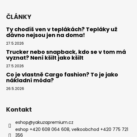
ČLÁNKY
Ty chodíš ven v teplákách? Tepláky už
dávno nejsou jen na doma!
27.5.2026
Trucker nebo snapback, kdo se v tom má
vyznat? Není kšilt jako kšilt
27.5.2026
Co je vlastně Cargo fashion? To je jako
nákladní móda?
26.5.2026
Kontakt
eshop
@
yakuzapremium.cz
eshop +420 608 064 608, velkoobchod +420 775 721
356