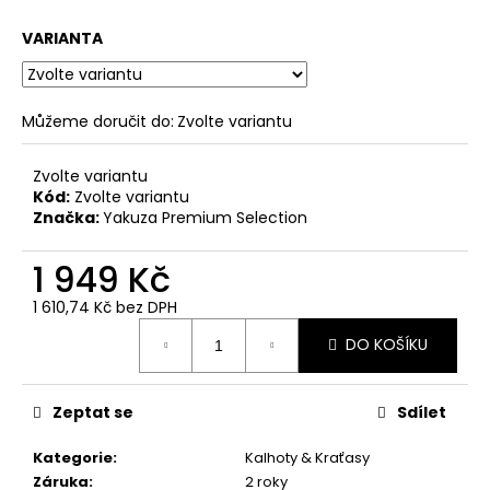
č
u
VARIANTA
j
e
m
e
Můžeme doručit do:
Zvolte variantu
Zvolte variantu
PÁNSKÉ
Kód:
Zvolte variantu
ŠEDÉ
Značka:
Yakuza Premium Selection
TRIČKO
YAKUZA
PREMIUM
1 949 Kč
YPS
3906
1 610,74 Kč bez DPH
–
Měrná
BROKEN
DO KOŠÍKU
cena:
LEGEND
749
Kč
Zeptat se
Sdílet
Původně:
848
Kč
Kategorie
:
Kalhoty & Kraťasy
Záruka
:
2 roky