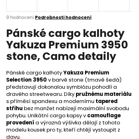
a
j
Průměrné
9 hodnocení
Podrobnosti hodnocení
í
hodnocení
Pánské cargo kalhoty
produktu
t
je
?
Yakuza Premium 3950
3,6
z
stone, Camo detaily
5
hvězdiček.
Pánské cargo kalhoty
Yakuza Premium
HLEDAT
Selection 3950
v barvě stone (tmavě šedá)
představují dokonalou symbiózu pohodlí a
dravého streetwearu. Díky
pružnému materiálu
D
s příměsí spandexu a modernímu
tapered
o
střihu
bez manžet nabízejí maximální svobodu
p
pohybu. Unikátní cargo kapsy v
camouflage
o
provedení
a výrazná výšivka dělají z tohoto
r
modelu kousek pro ty, kteří chtějí vystoupit z
u
davu.