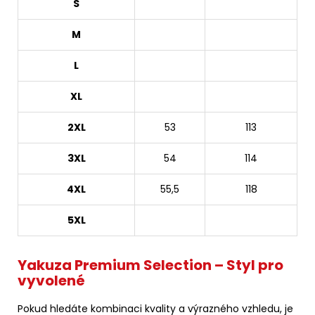
S
M
L
XL
2XL
53
113
3XL
54
114
4XL
55,5
118
5XL
Yakuza Premium Selection – Styl pro
vyvolené
Pokud hledáte kombinaci kvality a výrazného vzhledu, je