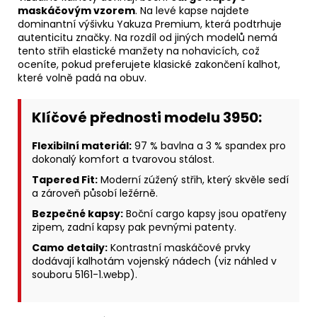
maskáčovým vzorem
. Na levé kapse najdete
dominantní výšivku Yakuza Premium, která podtrhuje
autenticitu značky. Na rozdíl od jiných modelů nemá
tento střih elastické manžety na nohavicích, což
oceníte, pokud preferujete klasické zakončení kalhot,
které volně padá na obuv.
Klíčové přednosti modelu 3950:
Flexibilní materiál:
97 % bavlna a 3 % spandex pro
dokonalý komfort a tvarovou stálost.
Tapered Fit:
Moderní zúžený střih, který skvěle sedí
a zároveň působí ležérně.
Bezpečné kapsy:
Boční cargo kapsy jsou opatřeny
zipem, zadní kapsy pak pevnými patenty.
Camo detaily:
Kontrastní maskáčové prvky
dodávají kalhotám vojenský nádech (viz náhled v
souboru 5161-1.webp).