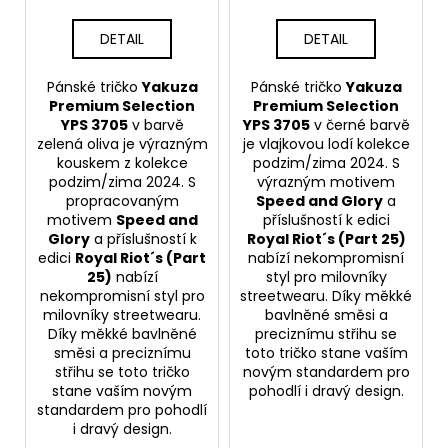
DETAIL
DETAIL
Pánské tričko
Yakuza
Pánské tričko
Yakuza
Premium Selection
Premium Selection
YPS 3705
v barvě
YPS 3705
v černé barvě
zelená oliva je výrazným
je vlajkovou lodí kolekce
kouskem z kolekce
podzim/zima 2024. S
podzim/zima 2024. S
výrazným motivem
propracovaným
Speed and Glory
a
motivem
Speed and
příslušností k edici
Glory
a příslušností k
Royal Riot´s (Part 25)
edici
Royal Riot´s (Part
nabízí nekompromisní
25)
nabízí
styl pro milovníky
nekompromisní styl pro
streetwearu. Díky měkké
milovníky streetwearu.
bavlněné směsi a
Díky měkké bavlněné
preciznímu střihu se
směsi a preciznímu
toto tričko stane vaším
střihu se toto tričko
novým standardem pro
stane vaším novým
pohodlí i dravý design.
standardem pro pohodlí
i dravý design.