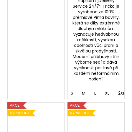
nápisem „Delivery
Service 24/7“. Tričko je
vyrobeno ze 100%
prémiové Pima bavlny,
která se díky extrémně
dlouhým vláknům
vyznačuje hedvábnou
měkkostí, vysokou
odolností vůči praní a
skvělou prodyšností.
Moderní přiléhavý střih
výborně sedí a dává
vyniknout postavě při
každém neformálním
nošení.
S
M
L
XL
2XL
AKCE
AKCE
VÝPRODEJ
VÝPRODEJ