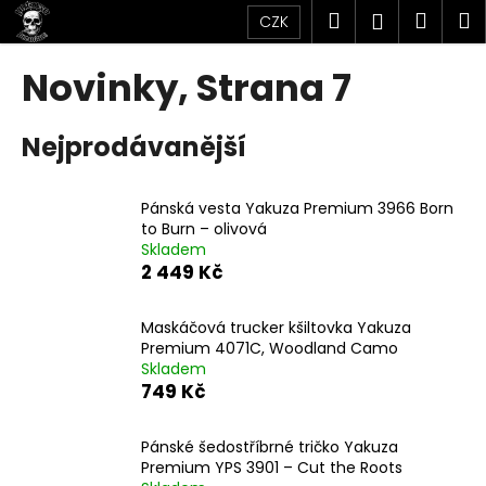
K
Přejít
Hledat
Náku
M
Přihlášen
CZK
na
o
obsah
Zpět
Zpět
košík
š
Novinky
, Strana 7
í
C
k
Nejprodávanější
o
p
o
Pánská vesta Yakuza Premium 3966 Born
t
to Burn – olivová
Skladem
ř
2 449 Kč
e
b
Maskáčová trucker kšiltovka Yakuza
u
Premium 4071C, Woodland Camo
j
Skladem
749 Kč
e
t
Pánské šedostříbrné tričko Yakuza
e
Premium YPS 3901 – Cut the Roots
n