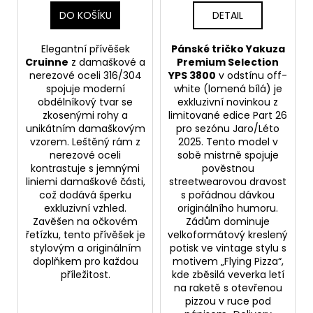
DO KOŠÍKU
DETAIL
Elegantní přívěšek
Pánské tričko Yakuza
Cruinne
z damaškové a
Premium Selection
nerezové oceli 316/304
YPS 3800
v odstínu off-
spojuje moderní
white (lomená bílá) je
obdélníkový tvar se
exkluzivní novinkou z
zkosenými rohy a
limitované edice Part 26
unikátním damaškovým
pro sezónu Jaro/Léto
vzorem. Leštěný rám z
2025. Tento model v
nerezové oceli
sobě mistrně spojuje
kontrastuje s jemnými
pověstnou
liniemi damaškové části,
streetwearovou dravost
což dodává šperku
s pořádnou dávkou
exkluzivní vzhled.
originálního humoru.
Zavěšen na očkovém
Zádům dominuje
řetízku, tento přívěšek je
velkoformátový kreslený
stylovým a originálním
potisk ve vintage stylu s
doplňkem pro každou
motivem „Flying Pizza“,
příležitost.
kde zběsilá veverka letí
na raketě s otevřenou
pizzou v ruce pod