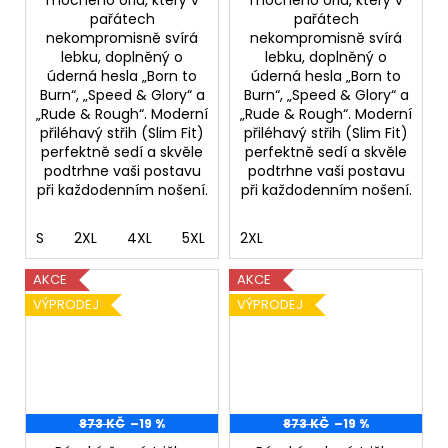
pařátech
pařátech
nekompromisně svírá
nekompromisně svírá
lebku, doplněný o
lebku, doplněný o
úderná hesla „Born to
úderná hesla „Born to
Burn“, „Speed & Glory“ a
Burn“, „Speed & Glory“ a
„Rude & Rough“. Moderní
„Rude & Rough“. Moderní
přiléhavý střih (Slim Fit)
přiléhavý střih (Slim Fit)
perfektně sedí a skvěle
perfektně sedí a skvěle
podtrhne vaši postavu
podtrhne vaši postavu
při každodenním nošení.
při každodenním nošení.
S
2XL
4XL
5XL
2XL
AKCE
AKCE
VÝPRODEJ
VÝPRODEJ
873 KČ
–19 %
873 KČ
–19 %