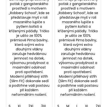
potisk z gangsterského
potisk z gangsterského
prostředí s motivem
prostředí s motivem
„Robbery School“, kde se
„Robbery School“, kde se
představuje myš v roli
představuje myš v roli
mazaného lupiče s
mazaného lupiče s
pytlem kořisti a
pytlem kořisti a
kříženými páčidly. Tričko
kříženými páčidly. Tričko
je ušito ze 100%
je ušito ze 100%
prémiové Pima bavlny,
prémiové Pima bavlny,
která svými extra
která svými extra
dlouhými vlákny
dlouhými vlákny
zaručuje hedvábnou
zaručuje hedvábnou
jemnost na dotek,
jemnost na dotek,
výbornou prodyšnost a
výbornou prodyšnost a
maximální odolnost
maximální odolnost
proti opotřebení.
proti opotřebení.
Moderní přiléhavý střih
Moderní přiléhavý střih
(Slim Fit) dokonale sedí
(Slim Fit) dokonale sedí
a podtrhne vaši postavu
a podtrhne vaši postavu
při každém
při každém
neformálním nošení.
neformálním nošení.
S
XL
2XL
3XL
4XL
S
M
5XL
L
XL
2XL