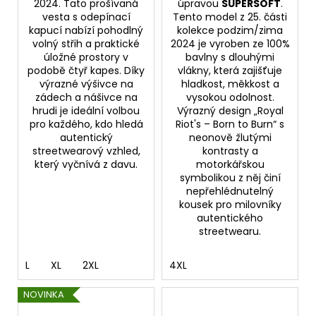
2024. Tato prošívaná
úpravou
SUPERSOFT
.
vesta s odepínací
Tento model z 25. části
kapucí nabízí pohodlný
kolekce podzim/zima
volný střih a praktické
2024 je vyroben ze 100%
úložné prostory v
bavlny s dlouhými
podobě čtyř kapes. Díky
vlákny, která zajišťuje
výrazné výšivce na
hladkost, měkkost a
zádech a nášivce na
vysokou odolnost.
hrudi je ideální volbou
Výrazný design „Royal
pro každého, kdo hledá
Riot's – Born to Burn“ s
autentický
neonově žlutými
streetwearový vzhled,
kontrasty a
který vyčnívá z davu.
motorkářskou
symbolikou z něj činí
nepřehlédnutelný
kousek pro milovníky
autentického
streetwearu.
L
XL
2XL
4XL
NOVINKA