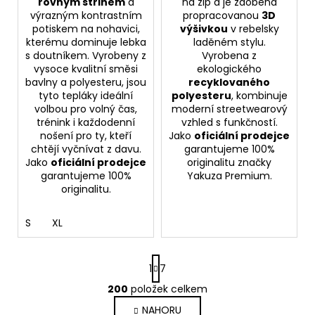
rovným střihem
a
na zip a je zdobena
výrazným kontrastním
propracovanou
3D
potiskem na nohavici,
výšivkou
v rebelsky
kterému dominuje lebka
laděném stylu.
s doutníkem. Vyrobeny z
Vyrobena z
vysoce kvalitní směsi
ekologického
bavlny a polyesteru, jsou
recyklovaného
tyto tepláky ideální
polyesteru
, kombinuje
volbou pro volný čas,
moderní streetwearový
trénink i každodenní
vzhled s funkčností.
nošení pro ty, kteří
Jako
oficiální prodejce
chtějí vyčnívat z davu.
garantujeme 100%
Jako
oficiální prodejce
originalitu značky
garantujeme 100%
Yakuza Premium.
originalitu.
S
XL
S
1
7
t
r
200
položek celkem
O
á
v
NAHORU
n