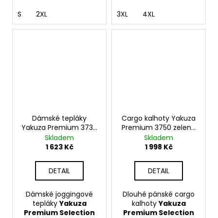
S
2XL
3XL
4XL
Dámské tepláky
Cargo kalhoty Yakuza
Yakuza Premium 3737
Premium 3750 zelené
černé, joggingové
olivové
Skladem
Skladem
kalhoty
1 623 Kč
1 998 Kč
DETAIL
DETAIL
Dámské joggingové
Dlouhé pánské cargo
tepláky
Yakuza
kalhoty
Yakuza
Premium Selection
Premium Selection