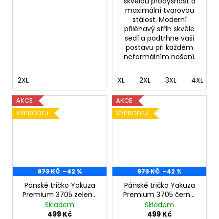
skvělou prodyšnost a
maximální tvarovou
stálost. Moderní
přiléhavý střih skvěle
sedí a podtrhne vaši
postavu při každém
neformálním nošení.
2XL
XL
2XL
3XL
4XL
AKCE
AKCE
VÝPRODEJ
VÝPRODEJ
873 KČ
–42 %
873 KČ
–42 %
Pánské tričko Yakuza
Pánské tričko Yakuza
Premium 3705 zelená
Premium 3705 černé,
oliva, Speed and Glory
Speed and Glory
Skladem
Skladem
499 Kč
499 Kč