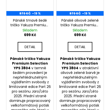
873 KČ
–19 %
873 KČ
–19 %
Pánské tmavě šedé
Pánské olivově zelené
tričko Yakuza Premium
tričko Yakuza Premium
YPS 3804 – Speed &
YPS 3804 – Speed &
Skladem
Skladem
Glory
Glory
699 Kč
699 Kč
DETAIL
DETAIL
Pánské tričko Yakuza
Pánské tričko Yakuza
Premium Selection
Premium Selection
YPS 3804
v temně
YPS 3804
v atraktivní
šedém provedení je
olivově zelené barvě je
nepřehlédnutelným
nepřehlédnutelným
vyjádřením svobody z
vyjádřením svobody z
limitované edice Part 26
limitované edice Part 26
pro sezónu Jaro/Léto
pro sezónu Jaro/Léto
2025. Přední straně
2025. Přední straně
dominuje propracovaný
dominuje propracovaný
velkoformátový potisk
velkoformátový potisk
mocného orla, který v
mocného orla, který v