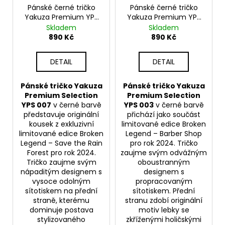
č
o
Pánské černé tričko
Pánské černé tričko
u
Yakuza Premium YPS
Yakuza Premium YPS
d
j
007 – Save the Rain
003 – Barber Shop
Skladem
Skladem
e
u
Forest
890 Kč
890 Kč
m
k
e
t
DETAIL
DETAIL
ů
PÁNSKÁ
Pánské tričko Yakuza
Pánské tričko Yakuza
VESTA
Premium Selection
Premium Selection
YAKUZA
YPS 007
v černé barvě
YPS 003
v černé barvě
PREMIUM
představuje originální
přichází jako součást
3966
kousek z exkluzivní
limitované edice Broken
BORN
limitované edice Broken
Legend – Barber Shop
TO
Legend – Save the Rain
pro rok 2024. Tričko
BURN
Forest pro rok 2024.
zaujme svým odvážným
–
Tričko zaujme svým
oboustranným
OLIVOVÁ
nápaditým designem s
designem s
2
vysoce odolným
propracovaným
449
sítotiskem na přední
sítotiskem. Přední
Kč
straně, kterému
stranu zdobí originální
dominuje postava
motiv lebky se
stylizovaného
zkříženými holičskými