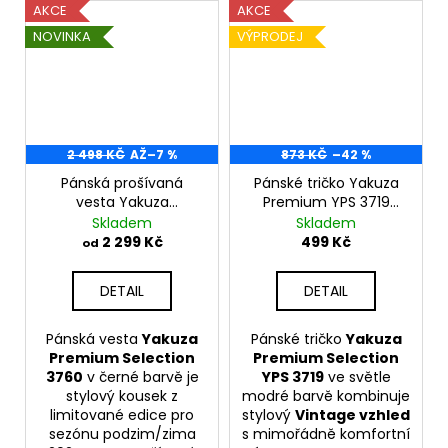
AKCE
AKCE
NOVINKA
VÝPRODEJ
2 498 KČ
AŽ
–7 %
873 KČ
–42 %
Pánská prošívaná
Pánské tričko Yakuza
vesta Yakuza
Premium YPS 3719
Premium 3760 černá
SUPERSOFT Vintage
Skladem
Skladem
Ratbags
světle modré
2 299 Kč
499 Kč
od
DETAIL
DETAIL
Pánská vesta
Yakuza
Pánské tričko
Yakuza
Premium Selection
Premium Selection
3760
v černé barvě je
YPS 3719
ve světle
stylový kousek z
modré barvě kombinuje
limitované edice pro
stylový
Vintage vzhled
sezónu podzim/zima
s mimořádně komfortní