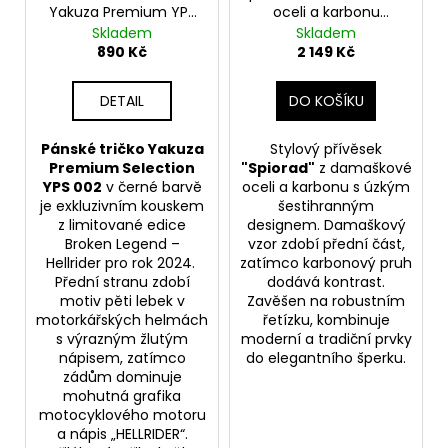
Yakuza Premium YPS
oceli a karbonu
002 – Hellrider
Spiorad s řetízkem
Skladem
Skladem
890 Kč
2 149 Kč
DETAIL
DO KOŠÍKU
Pánské tričko Yakuza
Stylový přívěsek
Premium Selection
"Spiorad"
z damaškové
YPS 002
v černé barvě
oceli a karbonu s úzkým
je exkluzivním kouskem
šestihranným
z limitované edice
designem. Damaškový
Broken Legend –
vzor zdobí přední část,
Hellrider pro rok 2024.
zatímco karbonový pruh
Přední stranu zdobí
dodává kontrast.
motiv pěti lebek v
Zavěšen na robustním
motorkářských helmách
řetízku, kombinuje
s výrazným žlutým
moderní a tradiční prvky
nápisem, zatímco
do elegantního šperku.
zádům dominuje
mohutná grafika
motocyklového motoru
a nápis „HELLRIDER“.