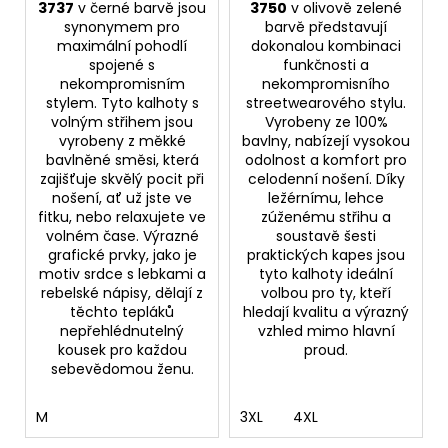
3737
v černé barvě jsou
3750
v olivově zelené
synonymem pro
barvě představují
maximální pohodlí
dokonalou kombinaci
spojené s
funkčnosti a
nekompromisním
nekompromisního
stylem. Tyto kalhoty s
streetwearového stylu.
volným střihem jsou
Vyrobeny ze 100%
vyrobeny z měkké
bavlny, nabízejí vysokou
bavlněné směsi, která
odolnost a komfort pro
zajišťuje skvělý pocit při
celodenní nošení. Díky
nošení, ať už jste ve
ležérnímu, lehce
fitku, nebo relaxujete ve
zúženému střihu a
volném čase. Výrazné
soustavě šesti
grafické prvky, jako je
praktických kapes jsou
motiv srdce s lebkami a
tyto kalhoty ideální
rebelské nápisy, dělají z
volbou pro ty, kteří
těchto tepláků
hledají kvalitu a výrazný
nepřehlédnutelný
vzhled mimo hlavní
kousek pro každou
proud.
sebevědomou ženu.
M
3XL
4XL