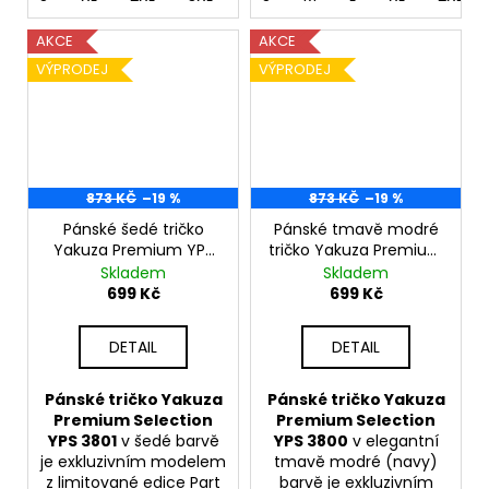
AKCE
AKCE
VÝPRODEJ
VÝPRODEJ
873 KČ
–19 %
873 KČ
–19 %
Pánské šedé tričko
Pánské tmavě modré
Yakuza Premium YPS
tričko Yakuza Premium
3801 – Hellrider
YPS 3800 – Flying Pizza
Skladem
Skladem
699 Kč
699 Kč
DETAIL
DETAIL
Pánské tričko Yakuza
Pánské tričko Yakuza
Premium Selection
Premium Selection
YPS 3801
v šedé barvě
YPS 3800
v elegantní
je exkluzivním modelem
tmavě modré (navy)
z limitované edice Part
barvě je exkluzivním