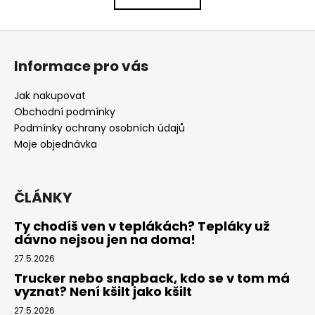
l
k
o
á
Z
v
d
á
á
a
Informace pro vás
n
p
c
í
í
a
Jak nakupovat
p
t
Obchodní podmínky
r
í
Podmínky ochrany osobních údajů
v
Moje objednávka
k
y
v
ČLÁNKY
ý
p
Ty chodíš ven v teplákách? Tepláky už
i
dávno nejsou jen na doma!
s
u
27.5.2026
Trucker nebo snapback, kdo se v tom má
vyznat? Není kšilt jako kšilt
27.5.2026