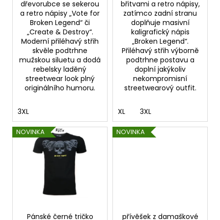
dřevorubce se sekerou
břitvami a retro nápisy,
a retro nápisy „Vote for
zatímco zadní stranu
Broken Legend“ či
doplňuje masivní
„Create & Destroy“.
kaligrafický nápis
Moderní přiléhavý střih
„Broken Legend“.
skvěle podtrhne
Přiléhavý střih výborně
mužskou siluetu a dodá
podtrhne postavu a
rebelsky laděný
doplní jakýkoliv
streetwear look plný
nekompromisní
originálního humoru.
streetwearový outfit.
3XL
XL
3XL
NOVINKA
NOVINKA
Pánské černé tričko
přívěšek z damaškové