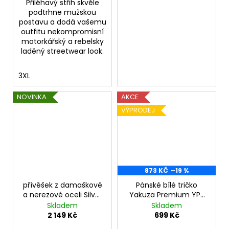
Přiléhavý střih skvěle
podtrhne mužskou
postavu a dodá vašemu
outfitu nekompromisní
motorkářský a rebelsky
laděný streetwear look.
3XL
NOVINKA
AKCE
VÝPRODEJ
873 KČ
–19 %
přívěšek z damaškové
Pánské bílé tričko
a nerezové oceli Silver
Yakuza Premium YPS
Cruinne s řetízkem
3800 – Flying Pizza
Skladem
Skladem
2 149 Kč
699 Kč