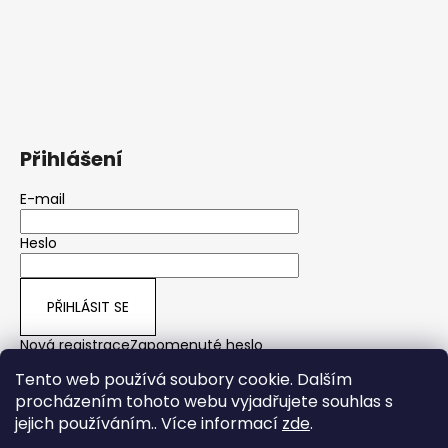
Přihlášení
E-mail
Heslo
PŘIHLÁSIT SE
Nová registrace
Zapomenuté heslo
Tento web používá soubory cookie. Dalším
procházením tohoto webu vyjadřujete souhlas s
jejich používáním.. Více informací
zde
.
yps