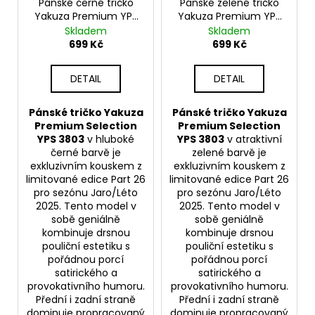
Pánské černé tričko
Pánské zelené tričko
Yakuza Premium YPS
Yakuza Premium YPS
3803 – Robbery School
3803 – Robbery School
Skladem
Skladem
699 Kč
699 Kč
DETAIL
DETAIL
Pánské tričko Yakuza
Pánské tričko Yakuza
Premium Selection
Premium Selection
YPS 3803
v hluboké
YPS 3803
v atraktivní
černé barvě je
zelené barvě je
exkluzivním kouskem z
exkluzivním kouskem z
limitované edice Part 26
limitované edice Part 26
pro sezónu Jaro/Léto
pro sezónu Jaro/Léto
2025. Tento model v
2025. Tento model v
sobě geniálně
sobě geniálně
kombinuje drsnou
kombinuje drsnou
pouliční estetiku s
pouliční estetiku s
pořádnou porcí
pořádnou porcí
satirického a
satirického a
provokativního humoru.
provokativního humoru.
Přední i zadní straně
Přední i zadní straně
dominuje propracovaný
dominuje propracovaný