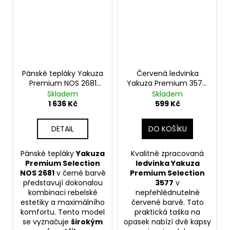
Pánské tepláky Yakuza
Červená ledvinka
Premium NOS 2681
Yakuza Premium 3577,
černé - Wide Fit
výšivka YPS
Skladem
Skladem
1 636 Kč
599 Kč
DETAIL
DO KOŠÍKU
Pánské tepláky
Yakuza
Kvalitně zpracovaná
Premium Selection
ledvinka Yakuza
NOS 2681
v černé barvě
Premium Selection
představují dokonalou
3577
v
kombinaci rebelské
nepřehlédnutelné
estetiky a maximálního
červené barvě. Tato
komfortu. Tento model
praktická taška na
se vyznačuje
širokým
opasek nabízí dvě kapsy