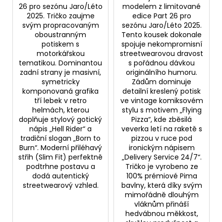
26 pro sezónu Jaro/Léto
modelem z limitované
2025. Tričko zaujme
edice Part 26 pro
svým propracovaným
sezónu Jaro/Léto 2025.
oboustranným
Tento kousek dokonale
potiskem s
spojuje nekompromisní
motorkářskou
streetwearovou dravost
tematikou. Dominantou
s pořádnou dávkou
zadní strany je masivní,
originálního humoru.
symetricky
Zádům dominuje
komponovaná grafika
detailní kreslený potisk
tří lebek v retro
ve vintage komiksovém
helmách, kterou
stylu s motivem „Flying
doplňuje stylový gotický
Pizza“, kde zběsilá
nápis „Hell Rider“ a
veverka letí na raketě s
tradiční slogan „Born to
pizzou v ruce pod
Burn“. Moderní přiléhavý
ironickým nápisem
střih (Slim Fit) perfektně
„Delivery Service 24/7“.
podtrhne postavu a
Tričko je vyrobeno ze
dodá autentický
100% prémiové Pima
streetwearový vzhled.
bavlny, která díky svým
mimořádně dlouhým
vláknům přináší
hedvábnou měkkost,